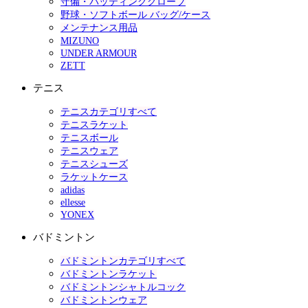
守備・バッティンググローブ
野球・ソフトボール バッグ/ケース
メンテナンス用品
MIZUNO
UNDER ARMOUR
ZETT
テニス
テニスカテゴリすべて
テニスラケット
テニスボール
テニスウェア
テニスシューズ
ラケットケース
adidas
ellesse
YONEX
バドミントン
バドミントンカテゴリすべて
バドミントンラケット
バドミントンシャトルコック
バドミントンウェア