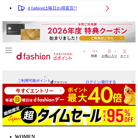
d fashionは毎日お得宣言!!
検索
お気に入り
カート
ご利用可能ポイント
ログイン/発行する
WOMEN