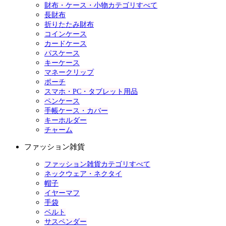
財布・ケース・小物カテゴリすべて
長財布
折りたたみ財布
コインケース
カードケース
パスケース
キーケース
マネークリップ
ポーチ
スマホ・PC・タブレット用品
ペンケース
手帳ケース・カバー
キーホルダー
チャーム
ファッション雑貨
ファッション雑貨カテゴリすべて
ネックウェア・ネクタイ
帽子
イヤーマフ
手袋
ベルト
サスペンダー