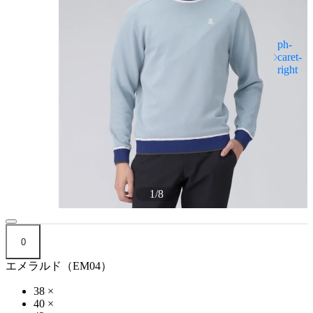
1
/
8
0
エメラルド（EM04）
38
×
40
×