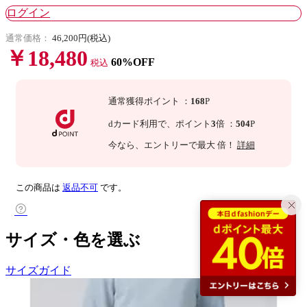
ログイン
通常価格：
46,200円(税込)
￥18,480
60%OFF
税込
通常獲得ポイント
：
168
P
dカード利用で、
ポイント
3
倍
：
504
P
今なら
、エントリーで最大
倍！
詳細
この商品は
返品不可
です。
サイズ・色を選ぶ
サイズガイド