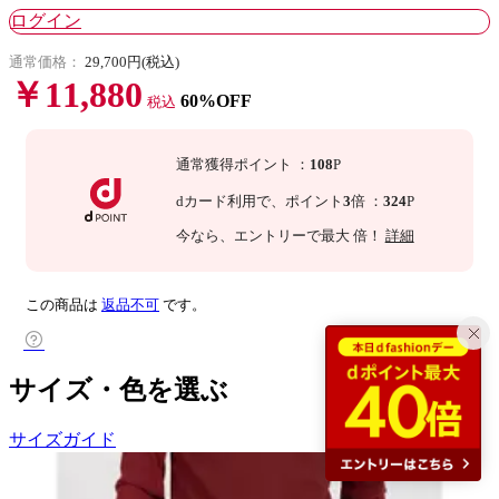
ログイン
通常価格：
29,700円(税込)
￥11,880
60%OFF
税込
通常獲得ポイント
：
108
P
dカード利用で、
ポイント
3
倍
：
324
P
今なら
、エントリーで最大
倍！
詳細
この商品は
返品不可
です。
サイズ・色を選ぶ
サイズガイド