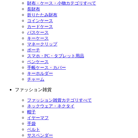
財布・ケース・小物カテゴリすべて
長財布
折りたたみ財布
コインケース
カードケース
パスケース
キーケース
マネークリップ
ポーチ
スマホ・PC・タブレット用品
ペンケース
手帳ケース・カバー
キーホルダー
チャーム
ファッション雑貨
ファッション雑貨カテゴリすべて
ネックウェア・ネクタイ
帽子
イヤーマフ
手袋
ベルト
サスペンダー