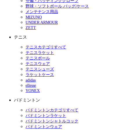
守備・バッティンググローブ
野球・ソフトボール バッグ/ケース
メンテナンス用品
MIZUNO
UNDER ARMOUR
ZETT
テニス
テニスカテゴリすべて
テニスラケット
テニスボール
テニスウェア
テニスシューズ
ラケットケース
adidas
ellesse
YONEX
バドミントン
バドミントンカテゴリすべて
バドミントンラケット
バドミントンシャトルコック
バドミントンウェア