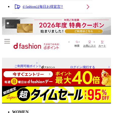
d fashionは毎日お得宣言!!
検索
お気に入り
カート
ご利用可能ポイント
ログイン/発行する
WOMEN