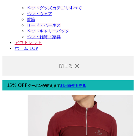
ペットグッズカテゴリすべて
ペットウェア
首輪
リード・ハーネス
ペットキャリーバック
ペット雑貨・家具
アウトレット
ホーム TOP
閉じる
15% OFF
クーポン
が使えます
利用条件を見る