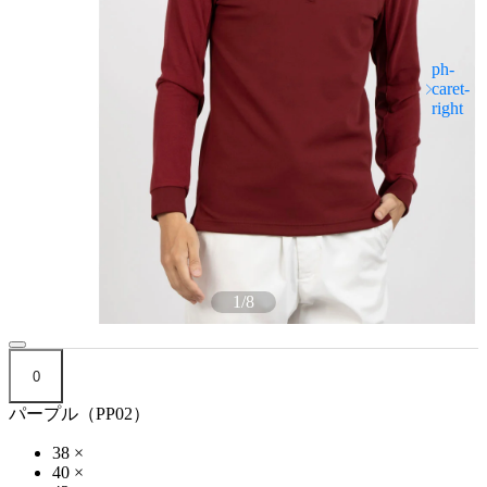
1
/
8
0
パープル（PP02）
38
×
40
×