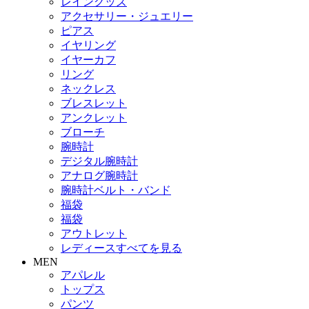
レイングッズ
アクセサリー・ジュエリー
ピアス
イヤリング
イヤーカフ
リング
ネックレス
ブレスレット
アンクレット
ブローチ
腕時計
デジタル腕時計
アナログ腕時計
腕時計ベルト・バンド
福袋
福袋
アウトレット
レディースすべてを見る
MEN
アパレル
トップス
パンツ