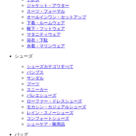
ジャケット・アウター
スーツ・フォーマル
オールインワン・セットアップ
下着・ルームウェア
靴下・フットウェア
マタニティウェア
浴衣・下駄
水着・マリンウェア
シューズ
シューズカテゴリすべて
パンプス
サンダル
ブーツ
スニーカー
バレエシューズ
ローファー・ドレスシューズ
モカシン・カジュアルシューズ
レイン・スノーシューズ
コンフォートシューズ
シューケア・靴用品
バッグ