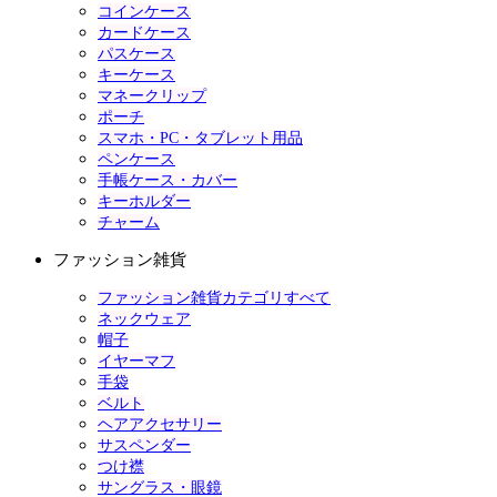
コインケース
カードケース
パスケース
キーケース
マネークリップ
ポーチ
スマホ・PC・タブレット用品
ペンケース
手帳ケース・カバー
キーホルダー
チャーム
ファッション雑貨
ファッション雑貨カテゴリすべて
ネックウェア
帽子
イヤーマフ
手袋
ベルト
ヘアアクセサリー
サスペンダー
つけ襟
サングラス・眼鏡