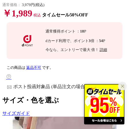
通常価格：
3,979円(税込)
￥1,989
タイムセール50%OFF
税込
通常獲得ポイント
：
18
P
dカード利用で、
ポイント
3
倍
：
54
P
今なら
、エントリーで最大
倍！
詳細
この商品は
返品不可
です。
ポスト投函対象品 (単品注文の場合)
サイズ・色を選ぶ
サイズガイド