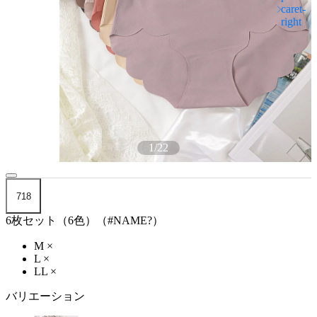
1
/
22
718
6枚セット（6色）（#NAME?）
M
×
L
×
LL
×
バリエーション