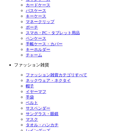
カードケース
パスケース
キーケース
マネークリップ
ポーチ
スマホ・PC・タブレット用品
ペンケース
手帳ケース・カバー
キーホルダー
チャーム
ファッション雑貨
ファッション雑貨カテゴリすべて
ネックウェア・ネクタイ
帽子
イヤーマフ
手袋
ベルト
サスペンダー
サングラス・眼鏡
マスク
タオル・ハンカチ
レイングッズ