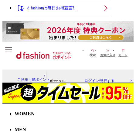
d fashionは毎日お得宣言!!
検索
お気に入り
カート
ご利用可能ポイント
ログイン/発行する
WOMEN
MEN