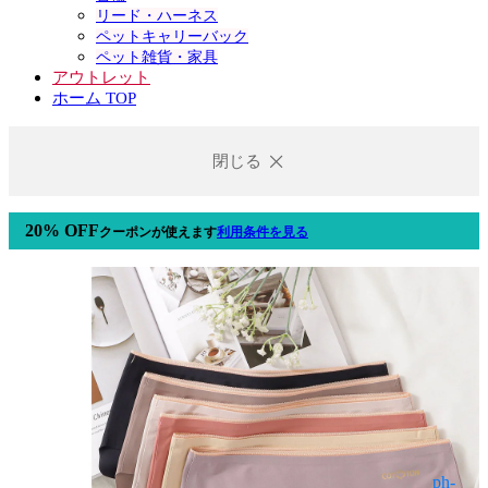
リード・ハーネス
ペットキャリーバック
ペット雑貨・家具
アウトレット
ホーム TOP
閉じる
20% OFF
クーポン
が使えます
利用条件を見る