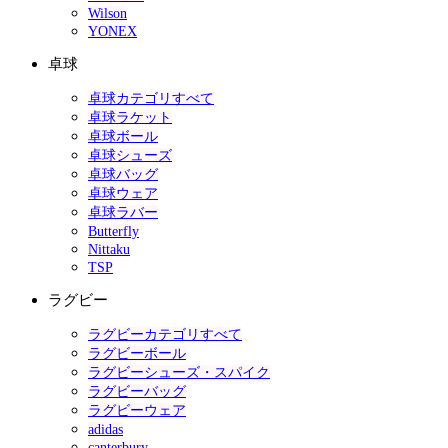
Wilson
YONEX
卓球
卓球カテゴリすべて
卓球ラケット
卓球ボール
卓球シューズ
卓球バッグ
卓球ウェア
卓球ラバー
Butterfly
Nittaku
TSP
ラグビー
ラグビーカテゴリすべて
ラグビーボール
ラグビーシューズ・スパイク
ラグビーバッグ
ラグビーウェア
adidas
canterbury