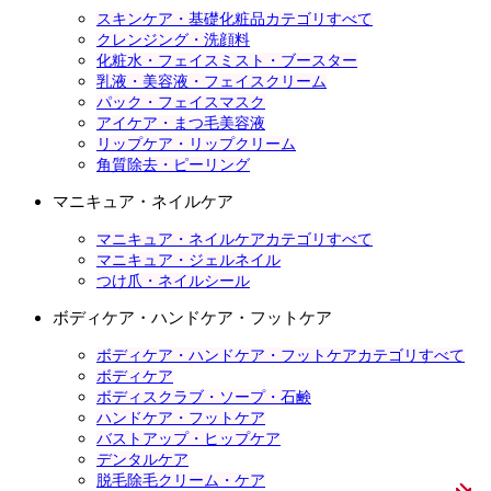
スキンケア・基礎化粧品カテゴリすべて
クレンジング・洗顔料
化粧水・フェイスミスト・ブースター
乳液・美容液・フェイスクリーム
パック・フェイスマスク
アイケア・まつ毛美容液
リップケア・リップクリーム
角質除去・ピーリング
マニキュア・ネイルケア
マニキュア・ネイルケアカテゴリすべて
マニキュア・ジェルネイル
つけ爪・ネイルシール
ボディケア・ハンドケア・フットケア
ボディケア・ハンドケア・フットケアカテゴリすべて
ボディケア
ボディスクラブ・ソープ・石鹸
ハンドケア・フットケア
バストアップ・ヒップケア
デンタルケア
脱毛除毛クリーム・ケア