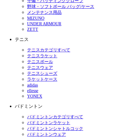
守備・バッティンググローブ
野球・ソフトボール バッグ/ケース
メンテナンス用品
MIZUNO
UNDER ARMOUR
ZETT
テニス
テニスカテゴリすべて
テニスラケット
テニスボール
テニスウェア
テニスシューズ
ラケットケース
adidas
ellesse
YONEX
バドミントン
バドミントンカテゴリすべて
バドミントンラケット
バドミントンシャトルコック
バドミントンウェア