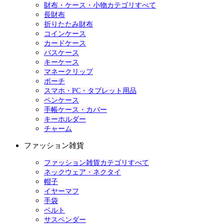
財布・ケース・小物カテゴリすべて
長財布
折りたたみ財布
コインケース
カードケース
パスケース
キーケース
マネークリップ
ポーチ
スマホ・PC・タブレット用品
ペンケース
手帳ケース・カバー
キーホルダー
チャーム
ファッション雑貨
ファッション雑貨カテゴリすべて
ネックウェア・ネクタイ
帽子
イヤーマフ
手袋
ベルト
サスペンダー