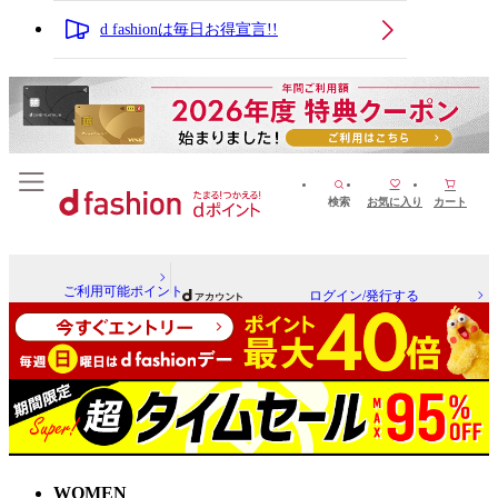
d fashionは毎日お得宣言!!
検索
お気に入り
カート
ご利用可能ポイント
ログイン/発行する
WOMEN