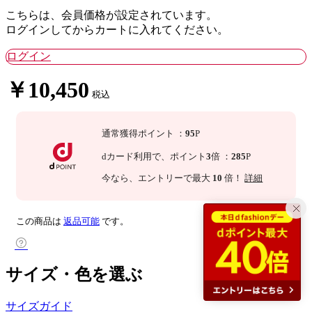
こちらは、会員価格が設定されています。
ログインしてからカートに入れてください。
ログイン
￥10,450
税込
通常獲得ポイント
：
95
P
dカード利用で、
ポイント
3
倍
：
285
P
今なら
、エントリーで最大
10
倍！
詳細
この商品は
返品可能
です。
サイズ・色を選ぶ
サイズガイド