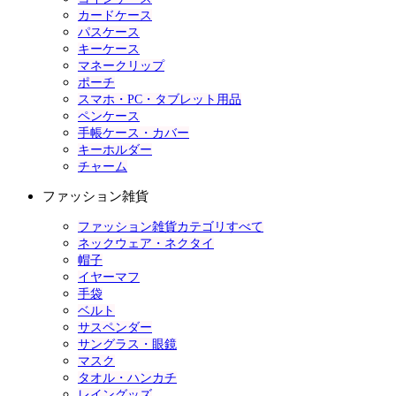
カードケース
パスケース
キーケース
マネークリップ
ポーチ
スマホ・PC・タブレット用品
ペンケース
手帳ケース・カバー
キーホルダー
チャーム
ファッション雑貨
ファッション雑貨カテゴリすべて
ネックウェア・ネクタイ
帽子
イヤーマフ
手袋
ベルト
サスペンダー
サングラス・眼鏡
マスク
タオル・ハンカチ
レイングッズ