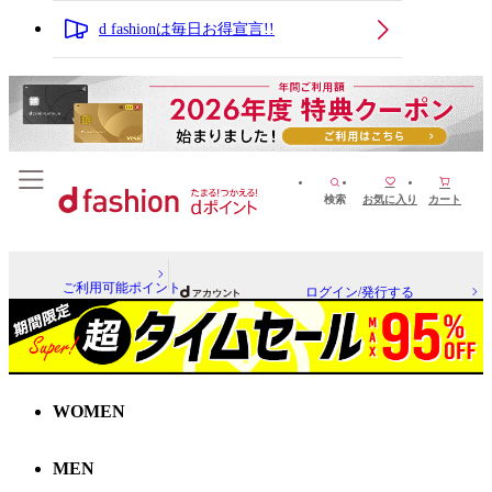
d fashionは毎日お得宣言!!
検索
お気に入り
カート
ご利用可能ポイント
ログイン/発行する
WOMEN
MEN