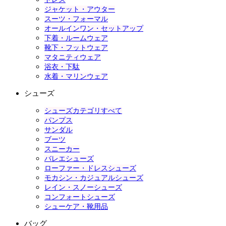
ジャケット・アウター
スーツ・フォーマル
オールインワン・セットアップ
下着・ルームウェア
靴下・フットウェア
マタニティウェア
浴衣・下駄
水着・マリンウェア
シューズ
シューズカテゴリすべて
パンプス
サンダル
ブーツ
スニーカー
バレエシューズ
ローファー・ドレスシューズ
モカシン・カジュアルシューズ
レイン・スノーシューズ
コンフォートシューズ
シューケア・靴用品
バッグ