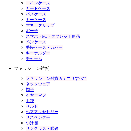
コインケース
カードケース
パスケース
キーケース
マネークリップ
ポーチ
スマホ・PC・タブレット用品
ペンケース
手帳ケース・カバー
キーホルダー
チャーム
ファッション雑貨
ファッション雑貨カテゴリすべて
ネックウェア
帽子
イヤーマフ
手袋
ベルト
ヘアアクセサリー
サスペンダー
つけ襟
サングラス・眼鏡