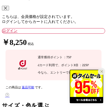
こちらは、会員価格が設定されています。
ログインしてからカートに入れてください。
ログイン
￥8,250
税込
通常獲得ポイント
：
75
P
dカード利用で、
ポイント
3
倍
：
225
P
今なら
、エントリーで最大
倍！
詳細
この商品は
返品可能
です。
サイズ・色を選ぶ