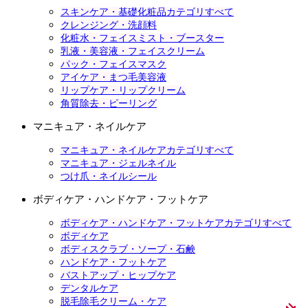
スキンケア・基礎化粧品カテゴリすべて
クレンジング・洗顔料
化粧水・フェイスミスト・ブースター
乳液・美容液・フェイスクリーム
パック・フェイスマスク
アイケア・まつ毛美容液
リップケア・リップクリーム
角質除去・ピーリング
マニキュア・ネイルケア
マニキュア・ネイルケアカテゴリすべて
マニキュア・ジェルネイル
つけ爪・ネイルシール
ボディケア・ハンドケア・フットケア
ボディケア・ハンドケア・フットケアカテゴリすべて
ボディケア
ボディスクラブ・ソープ・石鹸
ハンドケア・フットケア
バストアップ・ヒップケア
デンタルケア
脱毛除毛クリーム・ケア