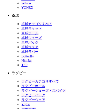
Wilson
YONEX
卓球
卓球カテゴリすべて
卓球ラケット
卓球ボール
卓球シューズ
卓球バッグ
卓球ウェア
卓球ラバー
Butterfly
Nittaku
TSP
ラグビー
ラグビーカテゴリすべて
ラグビーボール
ラグビーシューズ・スパイク
ラグビーバッグ
ラグビーウェア
adidas
canterbury