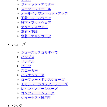
ジャケット・アウター
スーツ・フォーマル
オールインワン・セットアップ
下着・ルームウェア
靴下・フットウェア
マタニティウェア
浴衣・下駄
水着・マリンウェア
シューズ
シューズカテゴリすべて
パンプス
サンダル
ブーツ
スニーカー
バレエシューズ
ローファー・ドレスシューズ
モカシン・カジュアルシューズ
レイン・スノーシューズ
コンフォートシューズ
シューケア・靴用品
バッグ