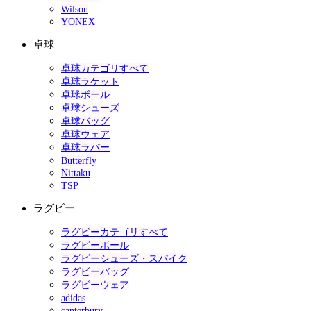
Wilson
YONEX
卓球
卓球カテゴリすべて
卓球ラケット
卓球ボール
卓球シューズ
卓球バッグ
卓球ウェア
卓球ラバー
Butterfly
Nittaku
TSP
ラグビー
ラグビーカテゴリすべて
ラグビーボール
ラグビーシューズ・スパイク
ラグビーバッグ
ラグビーウェア
adidas
canterbury