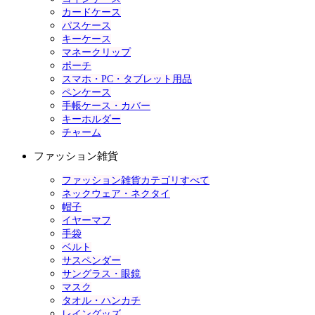
カードケース
パスケース
キーケース
マネークリップ
ポーチ
スマホ・PC・タブレット用品
ペンケース
手帳ケース・カバー
キーホルダー
チャーム
ファッション雑貨
ファッション雑貨カテゴリすべて
ネックウェア・ネクタイ
帽子
イヤーマフ
手袋
ベルト
サスペンダー
サングラス・眼鏡
マスク
タオル・ハンカチ
レイングッズ