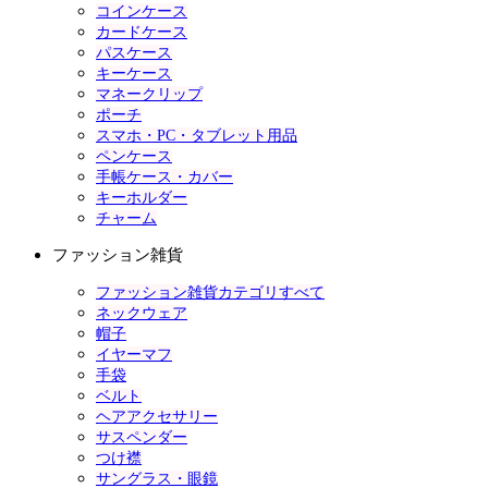
コインケース
カードケース
パスケース
キーケース
マネークリップ
ポーチ
スマホ・PC・タブレット用品
ペンケース
手帳ケース・カバー
キーホルダー
チャーム
ファッション雑貨
ファッション雑貨カテゴリすべて
ネックウェア
帽子
イヤーマフ
手袋
ベルト
ヘアアクセサリー
サスペンダー
つけ襟
サングラス・眼鏡