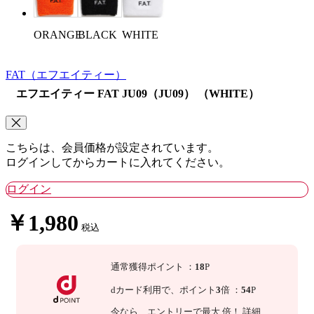
ORANGE
BLACK
WHITE
FAT
（エフエイティー）
エフエイティー FAT JU09（JU09） （WHITE）
こちらは、会員価格が設定されています。
ログインしてからカートに入れてください。
ログイン
￥1,980
税込
通常獲得ポイント
：
18
P
dカード利用で、
ポイント
3
倍
：
54
P
今なら
、エントリーで最大
倍！
詳細