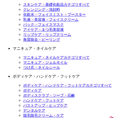
スキンケア・基礎化粧品カテゴリすべて
クレンジング・洗顔料
化粧水・フェイスミスト・ブースター
乳液・美容液・フェイスクリーム
パック・フェイスマスク
アイケア・まつ毛美容液
リップケア・リップクリーム
角質除去・ピーリング
マニキュア・ネイルケア
マニキュア・ネイルケアカテゴリすべて
マニキュア・ジェルネイル
つけ爪・ネイルシール
ボディケア・ハンドケア・フットケア
ボディケア・ハンドケア・フットケアカテゴリすべて
ボディケア
ボディスクラブ・ソープ・石鹸
ハンドケア・フットケア
バストアップ・ヒップケア
デンタルケア
脱毛除毛クリーム・ケア