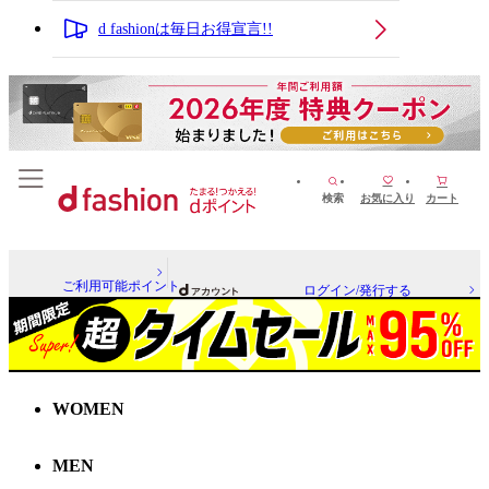
d fashionは毎日お得宣言!!
検索
お気に入り
カート
ご利用可能ポイント
ログイン/発行する
WOMEN
MEN