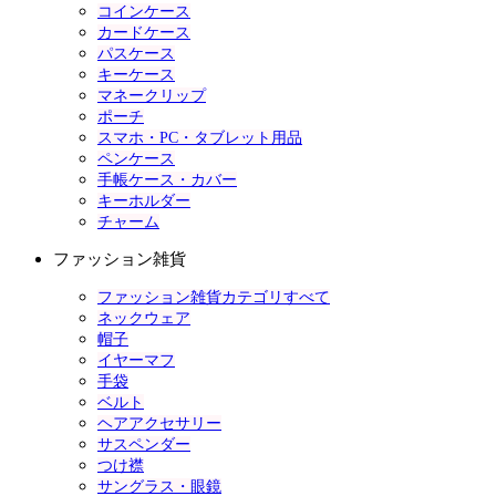
コインケース
カードケース
パスケース
キーケース
マネークリップ
ポーチ
スマホ・PC・タブレット用品
ペンケース
手帳ケース・カバー
キーホルダー
チャーム
ファッション雑貨
ファッション雑貨カテゴリすべて
ネックウェア
帽子
イヤーマフ
手袋
ベルト
ヘアアクセサリー
サスペンダー
つけ襟
サングラス・眼鏡