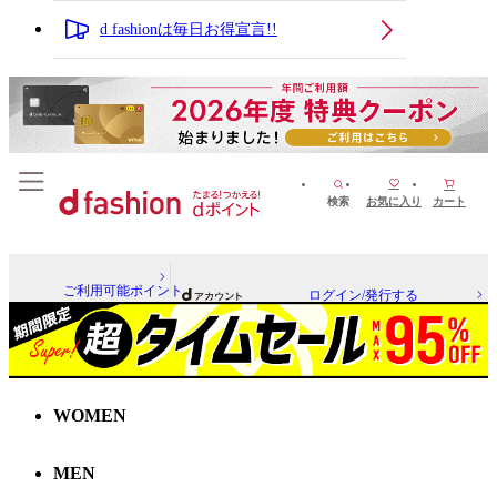
d fashionは毎日お得宣言!!
検索
お気に入り
カート
ご利用可能ポイント
ログイン/発行する
WOMEN
MEN