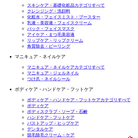
スキンケア・基礎化粧品カテゴリすべて
クレンジング・洗顔料
化粧水・フェイスミスト・ブースター
乳液・美容液・フェイスクリーム
パック・フェイスマスク
アイケア・まつ毛美容液
リップケア・リップクリーム
角質除去・ピーリング
マニキュア・ネイルケア
マニキュア・ネイルケアカテゴリすべて
マニキュア・ジェルネイル
つけ爪・ネイルシール
ボディケア・ハンドケア・フットケア
ボディケア・ハンドケア・フットケアカテゴリすべて
ボディケア
ボディスクラブ・ソープ・石鹸
ハンドケア・フットケア
バストアップ・ヒップケア
デンタルケア
脱毛除毛クリーム・ケア