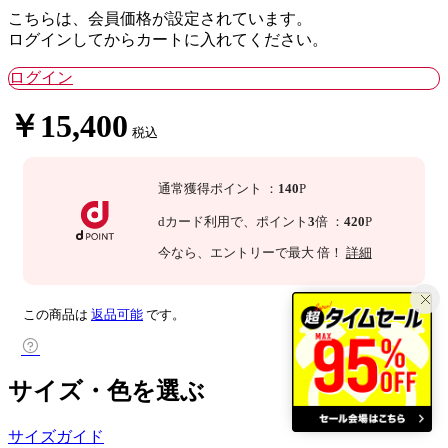
こちらは、会員価格が設定されています。
ログインしてからカートに入れてください。
ログイン
￥15,400
税込
通常獲得ポイント
：
140
P
dカード利用で、
ポイント
3
倍
：
420
P
今なら
、エントリーで最大
倍！
詳細
この商品は
返品可能
です。
サイズ・色を選ぶ
サイズガイド