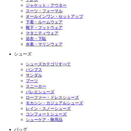
ジャケット・アウター
スーツ・フォーマル
オールインワン・セットアップ
下着・ルームウェア
靴下・フットウェア
マタニティウェア
浴衣・下駄
水着・マリンウェア
シューズ
シューズカテゴリすべて
パンプス
サンダル
ブーツ
スニーカー
バレエシューズ
ローファー・ドレスシューズ
モカシン・カジュアルシューズ
レイン・スノーシューズ
コンフォートシューズ
シューケア・靴用品
バッグ