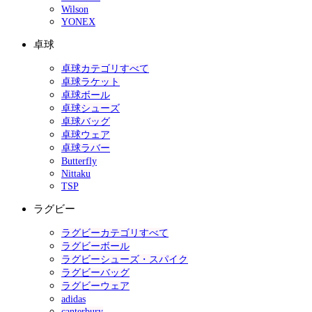
Wilson
YONEX
卓球
卓球カテゴリすべて
卓球ラケット
卓球ボール
卓球シューズ
卓球バッグ
卓球ウェア
卓球ラバー
Butterfly
Nittaku
TSP
ラグビー
ラグビーカテゴリすべて
ラグビーボール
ラグビーシューズ・スパイク
ラグビーバッグ
ラグビーウェア
adidas
canterbury