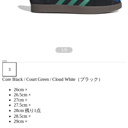
1
/
9
3
Core Black / Court Green / Cloud White（ブラック）
26cm
×
26.5cm
×
27cm
×
27.5cm
×
28cm
残り1点
28.5cm
×
29cm
×