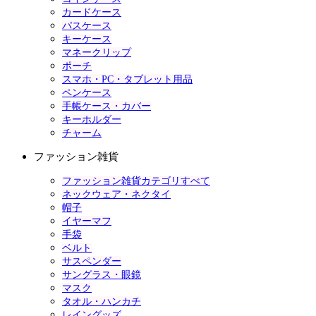
カードケース
パスケース
キーケース
マネークリップ
ポーチ
スマホ・PC・タブレット用品
ペンケース
手帳ケース・カバー
キーホルダー
チャーム
ファッション雑貨
ファッション雑貨カテゴリすべて
ネックウェア・ネクタイ
帽子
イヤーマフ
手袋
ベルト
サスペンダー
サングラス・眼鏡
マスク
タオル・ハンカチ
レイングッズ