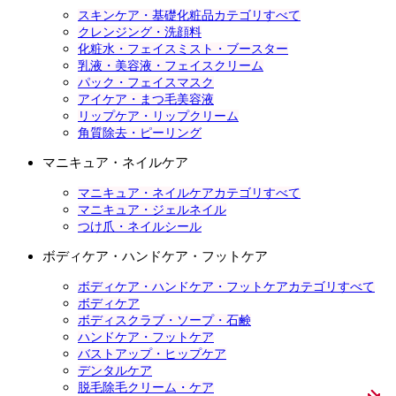
スキンケア・基礎化粧品カテゴリすべて
クレンジング・洗顔料
化粧水・フェイスミスト・ブースター
乳液・美容液・フェイスクリーム
パック・フェイスマスク
アイケア・まつ毛美容液
リップケア・リップクリーム
角質除去・ピーリング
マニキュア・ネイルケア
マニキュア・ネイルケアカテゴリすべて
マニキュア・ジェルネイル
つけ爪・ネイルシール
ボディケア・ハンドケア・フットケア
ボディケア・ハンドケア・フットケアカテゴリすべて
ボディケア
ボディスクラブ・ソープ・石鹸
ハンドケア・フットケア
バストアップ・ヒップケア
デンタルケア
脱毛除毛クリーム・ケア