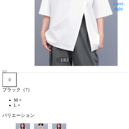
1
/
63
0
ブラック（7）
M
×
L
×
バリエーション