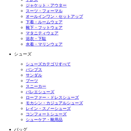
ジャケット・アウター
スーツ・フォーマル
オールインワン・セットアップ
下着・ルームウェア
靴下・フットウェア
マタニティウェア
浴衣・下駄
水着・マリンウェア
シューズ
シューズカテゴリすべて
パンプス
サンダル
ブーツ
スニーカー
バレエシューズ
ローファー・ドレスシューズ
モカシン・カジュアルシューズ
レイン・スノーシューズ
コンフォートシューズ
シューケア・靴用品
バッグ