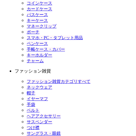
コインケース
カードケース
パスケース
キーケース
マネークリップ
ポーチ
スマホ・PC・タブレット用品
ペンケース
手帳ケース・カバー
キーホルダー
チャーム
ファッション雑貨
ファッション雑貨カテゴリすべて
ネックウェア
帽子
イヤーマフ
手袋
ベルト
ヘアアクセサリー
サスペンダー
つけ襟
サングラス・眼鏡