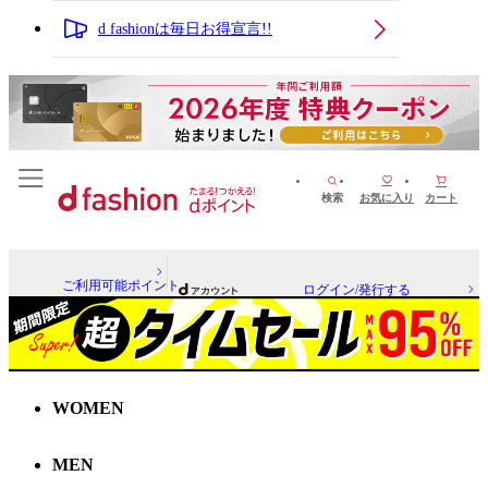
d fashionは毎日お得宣言!!
検索
お気に入り
カート
ご利用可能ポイント
ログイン/発行する
WOMEN
MEN