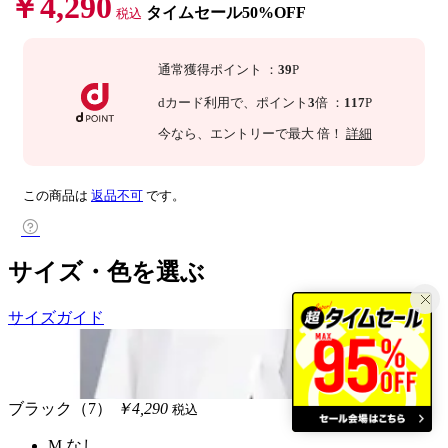
￥4,290
タイムセール50%OFF
税込
通常獲得ポイント
：
39
P
dカード利用で、
ポイント
3
倍
：
117
P
今なら
、エントリーで最大
倍！
詳細
この商品は
返品不可
です。
サイズ・色を選ぶ
サイズガイド
ブラック（7）
￥4,290
税込
M
なし