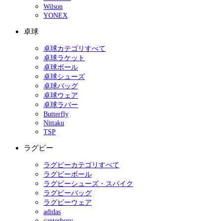
Wilson
YONEX
卓球
卓球カテゴリすべて
卓球ラケット
卓球ボール
卓球シューズ
卓球バッグ
卓球ウェア
卓球ラバー
Butterfly
Nittaku
TSP
ラグビー
ラグビーカテゴリすべて
ラグビーボール
ラグビーシューズ・スパイク
ラグビーバッグ
ラグビーウェア
adidas
canterbury