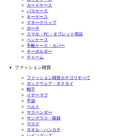
カードケース
パスケース
キーケース
マネークリップ
ポーチ
スマホ・PC・タブレット用品
ペンケース
手帳ケース・カバー
キーホルダー
チャーム
ファッション雑貨
ファッション雑貨カテゴリすべて
ネックウェア・ネクタイ
帽子
イヤーマフ
手袋
ベルト
サスペンダー
サングラス・眼鏡
マスク
タオル・ハンカチ
レイングッズ