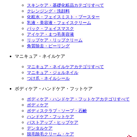
スキンケア・基礎化粧品カテゴリすべて
クレンジング・洗顔料
化粧水・フェイスミスト・ブースター
乳液・美容液・フェイスクリーム
パック・フェイスマスク
アイケア・まつ毛美容液
リップケア・リップクリーム
角質除去・ピーリング
マニキュア・ネイルケア
マニキュア・ネイルケアカテゴリすべて
マニキュア・ジェルネイル
つけ爪・ネイルシール
ボディケア・ハンドケア・フットケア
ボディケア・ハンドケア・フットケアカテゴリすべて
ボディケア
ボディスクラブ・ソープ・石鹸
ハンドケア・フットケア
バストアップ・ヒップケア
デンタルケア
脱毛除毛クリーム・ケア