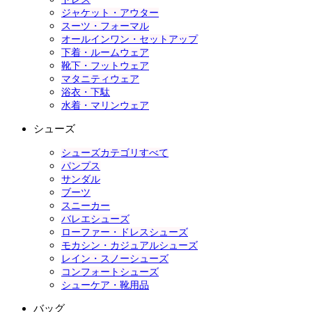
ジャケット・アウター
スーツ・フォーマル
オールインワン・セットアップ
下着・ルームウェア
靴下・フットウェア
マタニティウェア
浴衣・下駄
水着・マリンウェア
シューズ
シューズカテゴリすべて
パンプス
サンダル
ブーツ
スニーカー
バレエシューズ
ローファー・ドレスシューズ
モカシン・カジュアルシューズ
レイン・スノーシューズ
コンフォートシューズ
シューケア・靴用品
バッグ