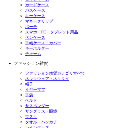
カードケース
パスケース
キーケース
マネークリップ
ポーチ
スマホ・PC・タブレット用品
ペンケース
手帳ケース・カバー
キーホルダー
チャーム
ファッション雑貨
ファッション雑貨カテゴリすべて
ネックウェア・ネクタイ
帽子
イヤーマフ
手袋
ベルト
サスペンダー
サングラス・眼鏡
マスク
タオル・ハンカチ
レイングッズ