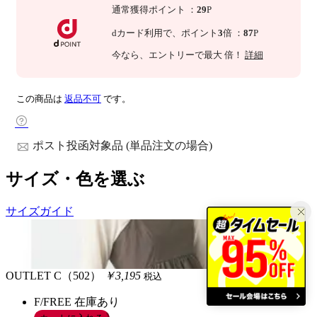
通常獲得ポイント
：
29
P
dカード利用で、
ポイント
3
倍
：
87
P
今なら
、エントリーで最大
倍！
詳細
この商品は
返品不可
です。
ポスト投函対象品 (単品注文の場合)
サイズ・色を選ぶ
サイズガイド
OUTLET
C（502）
￥3,195
税込
F/FREE
在庫あり