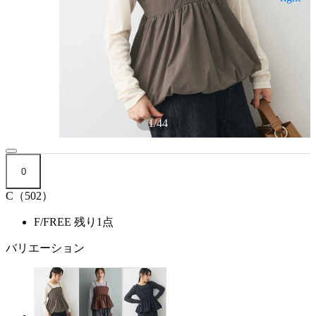
1
/
44
0
C（502）
F/FREE
残り1点
バリエーション