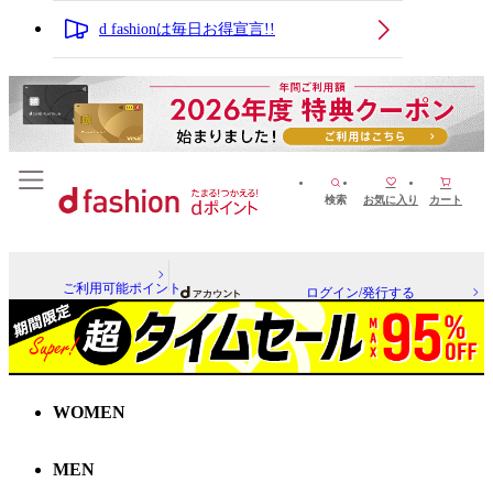
d fashionは毎日お得宣言!!
検索
お気に入り
カート
ご利用可能ポイント
ログイン/発行する
WOMEN
MEN