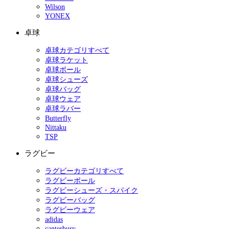
Wilson
YONEX
卓球
卓球カテゴリすべて
卓球ラケット
卓球ボール
卓球シューズ
卓球バッグ
卓球ウェア
卓球ラバー
Butterfly
Nittaku
TSP
ラグビー
ラグビーカテゴリすべて
ラグビーボール
ラグビーシューズ・スパイク
ラグビーバッグ
ラグビーウェア
adidas
canterbury