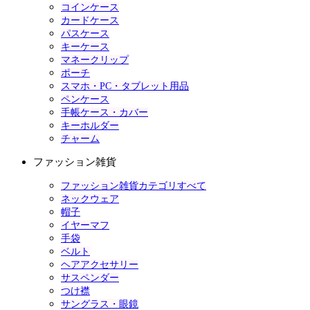
コインケース
カードケース
パスケース
キーケース
マネークリップ
ポーチ
スマホ・PC・タブレット用品
ペンケース
手帳ケース・カバー
キーホルダー
チャーム
ファッション雑貨
ファッション雑貨カテゴリすべて
ネックウェア
帽子
イヤーマフ
手袋
ベルト
ヘアアクセサリー
サスペンダー
つけ襟
サングラス・眼鏡