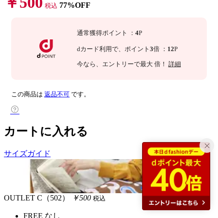
￥500
77%OFF
税込
通常獲得ポイント
：
4
P
dカード利用で、
ポイント
3
倍
：
12
P
今なら
、エントリーで最大
倍！
詳細
この商品は
返品不可
です。
カートに入れる
サイズガイド
OUTLET
C（502）
￥500
税込
FREE
なし