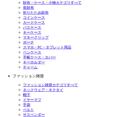
財布・ケース・小物カテゴリすべて
長財布
折りたたみ財布
コインケース
カードケース
パスケース
キーケース
マネークリップ
ポーチ
スマホ・PC・タブレット用品
ペンケース
手帳ケース・カバー
キーホルダー
チャーム
ファッション雑貨
ファッション雑貨カテゴリすべて
ネックウェア・ネクタイ
帽子
イヤーマフ
手袋
ベルト
サスペンダー