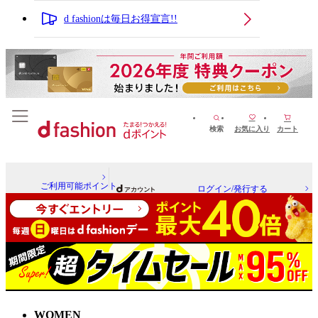
d fashionは毎日お得宣言!!
検索
お気に入り
カート
ご利用可能ポイント
ログイン/発行する
WOMEN