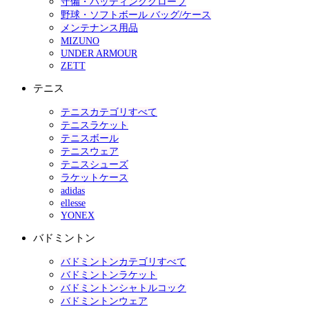
守備・バッティンググローブ
野球・ソフトボール バッグ/ケース
メンテナンス用品
MIZUNO
UNDER ARMOUR
ZETT
テニス
テニスカテゴリすべて
テニスラケット
テニスボール
テニスウェア
テニスシューズ
ラケットケース
adidas
ellesse
YONEX
バドミントン
バドミントンカテゴリすべて
バドミントンラケット
バドミントンシャトルコック
バドミントンウェア