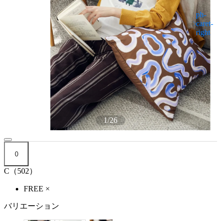
1
/
26
0
C（502）
FREE
×
バリエーション