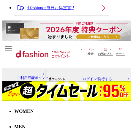
d fashionは毎日お得宣言!!
検索
お気に入り
カート
ご利用可能ポイント
ログイン/発行する
WOMEN
MEN