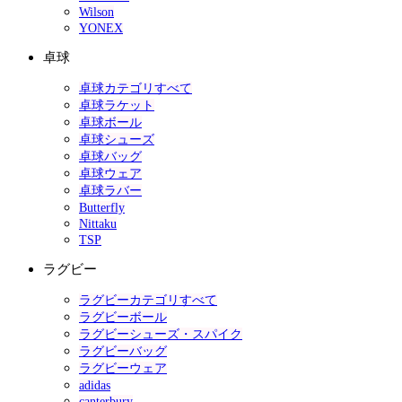
Wilson
YONEX
卓球
卓球カテゴリすべて
卓球ラケット
卓球ボール
卓球シューズ
卓球バッグ
卓球ウェア
卓球ラバー
Butterfly
Nittaku
TSP
ラグビー
ラグビーカテゴリすべて
ラグビーボール
ラグビーシューズ・スパイク
ラグビーバッグ
ラグビーウェア
adidas
canterbury