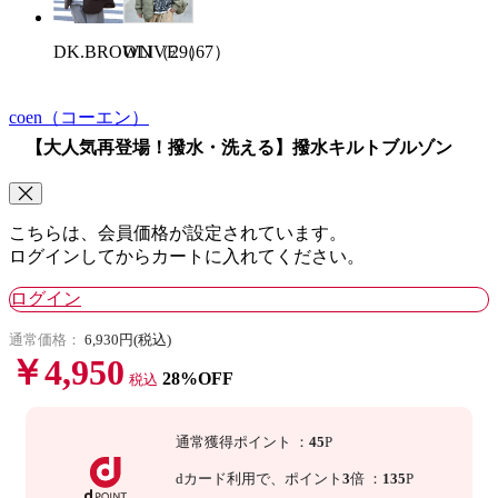
OLIVE（67）
DK.BROWN（29）
coen
（コーエン）
【大人気再登場！撥水・洗える】撥水キルトブルゾン
こちらは、会員価格が設定されています。
ログインしてからカートに入れてください。
ログイン
通常価格：
6,930円(税込)
￥4,950
28%OFF
税込
通常獲得ポイント
：
45
P
dカード利用で、
ポイント
3
倍
：
135
P