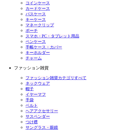
コインケース
カードケース
パスケース
キーケース
マネークリップ
ポーチ
スマホ・PC・タブレット用品
ペンケース
手帳ケース・カバー
キーホルダー
チャーム
ファッション雑貨
ファッション雑貨カテゴリすべて
ネックウェア
帽子
イヤーマフ
手袋
ベルト
ヘアアクセサリー
サスペンダー
つけ襟
サングラス・眼鏡