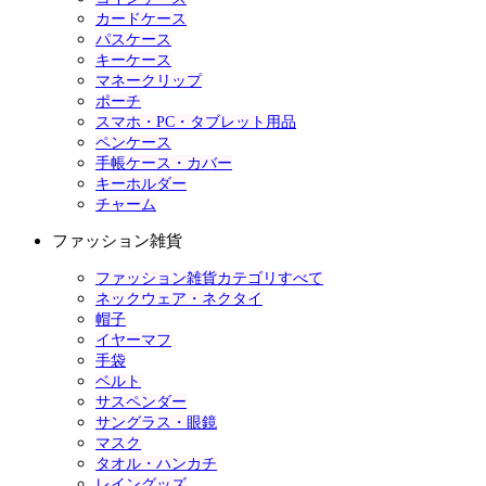
カードケース
パスケース
キーケース
マネークリップ
ポーチ
スマホ・PC・タブレット用品
ペンケース
手帳ケース・カバー
キーホルダー
チャーム
ファッション雑貨
ファッション雑貨カテゴリすべて
ネックウェア・ネクタイ
帽子
イヤーマフ
手袋
ベルト
サスペンダー
サングラス・眼鏡
マスク
タオル・ハンカチ
レイングッズ