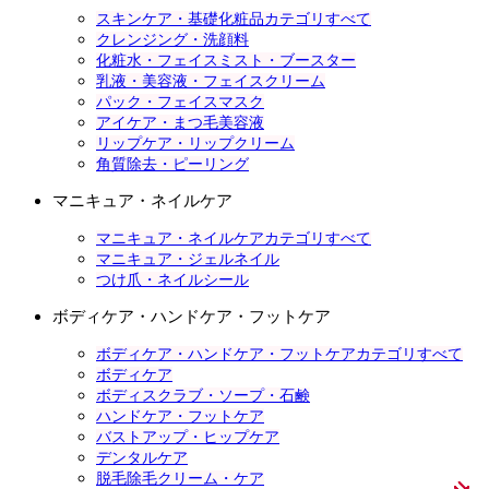
スキンケア・基礎化粧品カテゴリすべて
クレンジング・洗顔料
化粧水・フェイスミスト・ブースター
乳液・美容液・フェイスクリーム
パック・フェイスマスク
アイケア・まつ毛美容液
リップケア・リップクリーム
角質除去・ピーリング
マニキュア・ネイルケア
マニキュア・ネイルケアカテゴリすべて
マニキュア・ジェルネイル
つけ爪・ネイルシール
ボディケア・ハンドケア・フットケア
ボディケア・ハンドケア・フットケアカテゴリすべて
ボディケア
ボディスクラブ・ソープ・石鹸
ハンドケア・フットケア
バストアップ・ヒップケア
デンタルケア
脱毛除毛クリーム・ケア