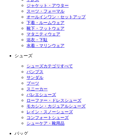
ジャケット・アウター
スーツ・フォーマル
オールインワン・セットアップ
下着・ルームウェア
靴下・フットウェア
マタニティウェア
浴衣・下駄
水着・マリンウェア
シューズ
シューズカテゴリすべて
パンプス
サンダル
ブーツ
スニーカー
バレエシューズ
ローファー・ドレスシューズ
モカシン・カジュアルシューズ
レイン・スノーシューズ
コンフォートシューズ
シューケア・靴用品
バッグ