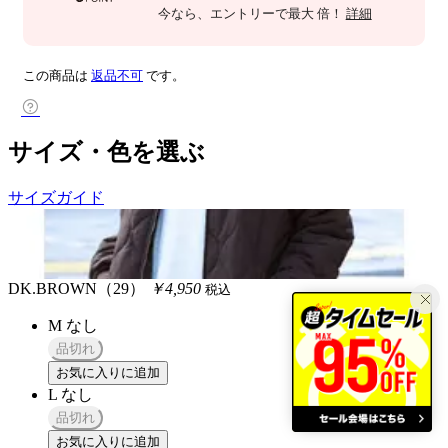
今なら
、エントリーで最大
倍！
詳細
この商品は
返品不可
です。
サイズ・色を選ぶ
サイズガイド
DK.BROWN（29）
￥4,950
税込
M
なし
品切れ
お気に入りに追加
L
なし
品切れ
お気に入りに追加