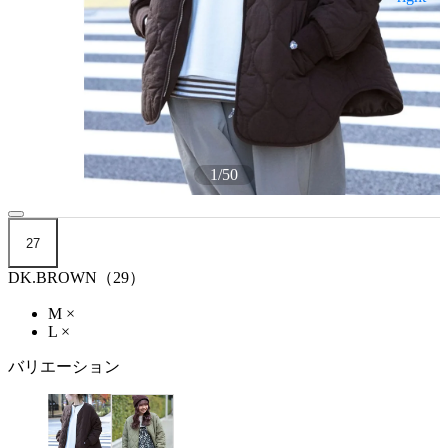
1
/
50
27
DK.BROWN（29）
M
×
L
×
バリエーション