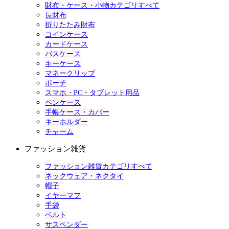
財布・ケース・小物カテゴリすべて
長財布
折りたたみ財布
コインケース
カードケース
パスケース
キーケース
マネークリップ
ポーチ
スマホ・PC・タブレット用品
ペンケース
手帳ケース・カバー
キーホルダー
チャーム
ファッション雑貨
ファッション雑貨カテゴリすべて
ネックウェア・ネクタイ
帽子
イヤーマフ
手袋
ベルト
サスペンダー