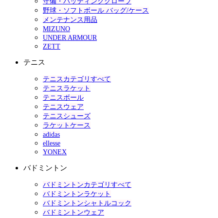
守備・バッティンググローブ
野球・ソフトボール バッグ/ケース
メンテナンス用品
MIZUNO
UNDER ARMOUR
ZETT
テニス
テニスカテゴリすべて
テニスラケット
テニスボール
テニスウェア
テニスシューズ
ラケットケース
adidas
ellesse
YONEX
バドミントン
バドミントンカテゴリすべて
バドミントンラケット
バドミントンシャトルコック
バドミントンウェア