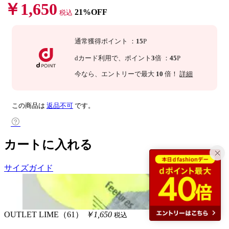
￥1,650
21%OFF
税込
通常獲得ポイント
：
15
P
dカード利用で、
ポイント
3
倍
：
45
P
今なら
、エントリーで最大
10
倍！
詳細
この商品は
返品不可
です。
カートに入れる
サイズガイド
OUTLET
LIME（61）
￥1,650
税込