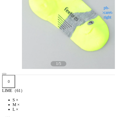
1
/
5
0
LIME（61）
S
×
M
×
L
×