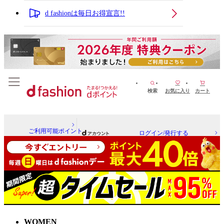
d fashionは毎日お得宣言!!
検索
お気に入り
カート
ご利用可能ポイント
ログイン/発行する
WOMEN