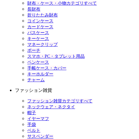
財布・ケース・小物カテゴリすべて
長財布
折りたたみ財布
コインケース
カードケース
パスケース
キーケース
マネークリップ
ポーチ
スマホ・PC・タブレット用品
ペンケース
手帳ケース・カバー
キーホルダー
チャーム
ファッション雑貨
ファッション雑貨カテゴリすべて
ネックウェア・ネクタイ
帽子
イヤーマフ
手袋
ベルト
サスペンダー