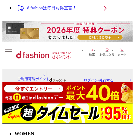
d fashionは毎日お得宣言!!
検索
お気に入り
カート
ご利用可能ポイント
ログイン/発行する
WOMEN