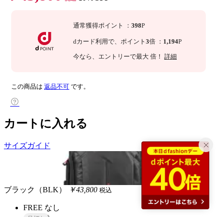
通常獲得ポイント
：
398
P
dカード利用で、
ポイント
3
倍
：
1,194
P
今なら
、エントリーで最大
倍！
詳細
この商品は
返品不可
です。
カートに入れる
サイズガイド
ブラック（BLK）
￥43,800
税込
FREE
なし