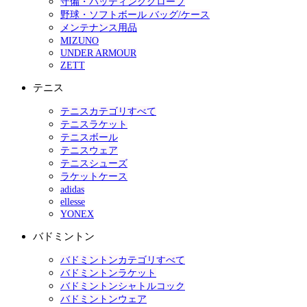
守備・バッティンググローブ
野球・ソフトボール バッグ/ケース
メンテナンス用品
MIZUNO
UNDER ARMOUR
ZETT
テニス
テニスカテゴリすべて
テニスラケット
テニスボール
テニスウェア
テニスシューズ
ラケットケース
adidas
ellesse
YONEX
バドミントン
バドミントンカテゴリすべて
バドミントンラケット
バドミントンシャトルコック
バドミントンウェア