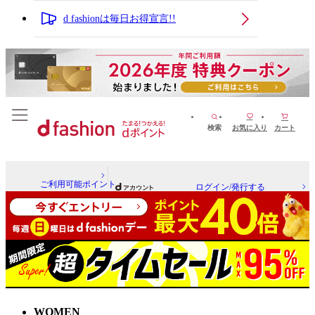
d fashionは毎日お得宣言!!
検索
お気に入り
カート
ご利用可能ポイント
ログイン/発行する
WOMEN