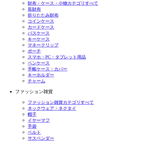
財布・ケース・小物カテゴリすべて
長財布
折りたたみ財布
コインケース
カードケース
パスケース
キーケース
マネークリップ
ポーチ
スマホ・PC・タブレット用品
ペンケース
手帳ケース・カバー
キーホルダー
チャーム
ファッション雑貨
ファッション雑貨カテゴリすべて
ネックウェア・ネクタイ
帽子
イヤーマフ
手袋
ベルト
サスペンダー