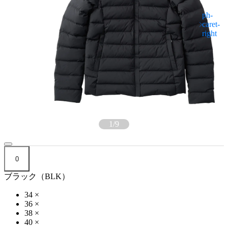
1
/
9
0
ブラック（BLK）
34
×
36
×
38
×
40
×