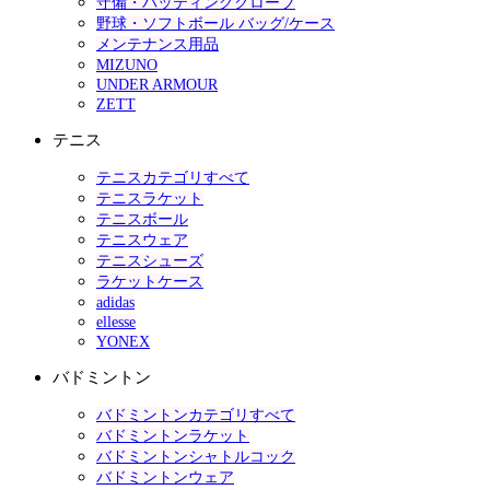
守備・バッティンググローブ
野球・ソフトボール バッグ/ケース
メンテナンス用品
MIZUNO
UNDER ARMOUR
ZETT
テニス
テニスカテゴリすべて
テニスラケット
テニスボール
テニスウェア
テニスシューズ
ラケットケース
adidas
ellesse
YONEX
バドミントン
バドミントンカテゴリすべて
バドミントンラケット
バドミントンシャトルコック
バドミントンウェア