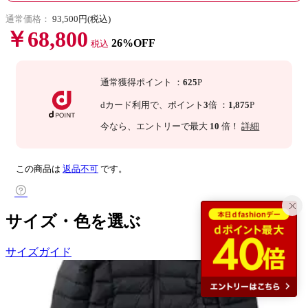
通常価格：
93,500円(税込)
￥68,800
26%OFF
税込
通常獲得ポイント
：
625
P
dカード利用で、
ポイント
3
倍
：
1,875
P
今なら
、エントリーで最大
10
倍！
詳細
この商品は
返品不可
です。
サイズ・色を選ぶ
サイズガイド