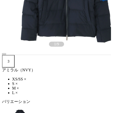
1
/
9
3
アミラル（NVY）
XS/SS
×
S
×
M
×
L
×
バリエーション