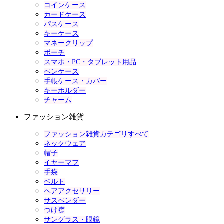
コインケース
カードケース
パスケース
キーケース
マネークリップ
ポーチ
スマホ・PC・タブレット用品
ペンケース
手帳ケース・カバー
キーホルダー
チャーム
ファッション雑貨
ファッション雑貨カテゴリすべて
ネックウェア
帽子
イヤーマフ
手袋
ベルト
ヘアアクセサリー
サスペンダー
つけ襟
サングラス・眼鏡