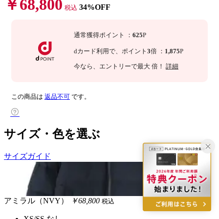
￥68,800
34%OFF
税込
通常獲得ポイント
：
625
P
dカード利用で、
ポイント
3
倍
：
1,875
P
今なら
、エントリーで最大
倍！
詳細
この商品は
返品不可
です。
サイズ・色を選ぶ
サイズガイド
アミラル（NVY）
￥68,800
税込
XS/SS
なし