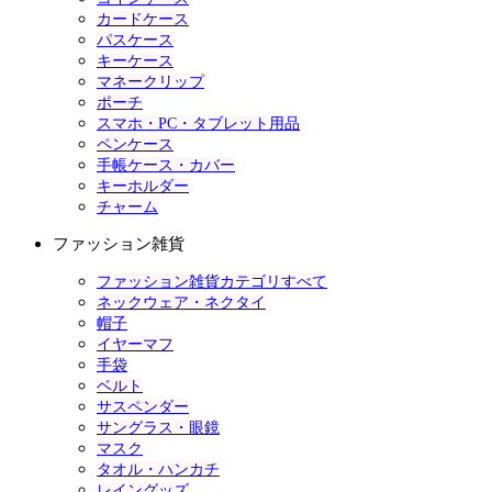
カードケース
パスケース
キーケース
マネークリップ
ポーチ
スマホ・PC・タブレット用品
ペンケース
手帳ケース・カバー
キーホルダー
チャーム
ファッション雑貨
ファッション雑貨カテゴリすべて
ネックウェア・ネクタイ
帽子
イヤーマフ
手袋
ベルト
サスペンダー
サングラス・眼鏡
マスク
タオル・ハンカチ
レイングッズ