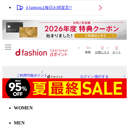
d fashionは毎日お得宣言!!
検索
お気に入り
カート
ご利用可能ポイント
ログイン/発行する
WOMEN
MEN