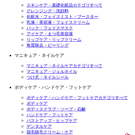
スキンケア・基礎化粧品カテゴリすべて
クレンジング・洗顔料
化粧水・フェイスミスト・ブースター
乳液・美容液・フェイスクリーム
パック・フェイスマスク
アイケア・まつ毛美容液
リップケア・リップクリーム
角質除去・ピーリング
マニキュア・ネイルケア
マニキュア・ネイルケアカテゴリすべて
マニキュア・ジェルネイル
つけ爪・ネイルシール
ボディケア・ハンドケア・フットケア
ボディケア・ハンドケア・フットケアカテゴリすべて
ボディケア
ボディスクラブ・ソープ・石鹸
ハンドケア・フットケア
バストアップ・ヒップケア
デンタルケア
脱毛除毛クリーム・ケア