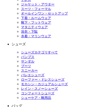
ジャケット・アウター
スーツ・フォーマル
オールインワン・セットアップ
下着・ルームウェア
靴下・フットウェア
マタニティウェア
浴衣・下駄
水着・マリンウェア
シューズ
シューズカテゴリすべて
パンプス
サンダル
ブーツ
スニーカー
バレエシューズ
ローファー・ドレスシューズ
モカシン・カジュアルシューズ
レイン・スノーシューズ
コンフォートシューズ
シューケア・靴用品
バッグ