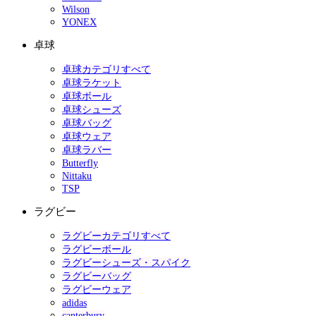
Wilson
YONEX
卓球
卓球カテゴリすべて
卓球ラケット
卓球ボール
卓球シューズ
卓球バッグ
卓球ウェア
卓球ラバー
Butterfly
Nittaku
TSP
ラグビー
ラグビーカテゴリすべて
ラグビーボール
ラグビーシューズ・スパイク
ラグビーバッグ
ラグビーウェア
adidas
canterbury