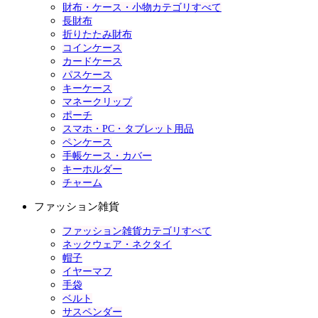
財布・ケース・小物カテゴリすべて
長財布
折りたたみ財布
コインケース
カードケース
パスケース
キーケース
マネークリップ
ポーチ
スマホ・PC・タブレット用品
ペンケース
手帳ケース・カバー
キーホルダー
チャーム
ファッション雑貨
ファッション雑貨カテゴリすべて
ネックウェア・ネクタイ
帽子
イヤーマフ
手袋
ベルト
サスペンダー