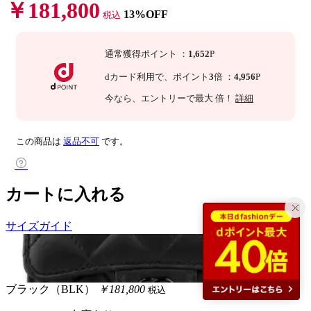
￥181,800
13%OFF
税込
通常獲得ポイント
：
1,652
P
dカード利用で、
ポイント
3
倍
：
4,956
P
今なら
、エントリーで最大
倍！
詳細
この商品は
返品不可
です。
カートに入れる
サイズガイド
ブラック（BLK）
￥181,800
税込