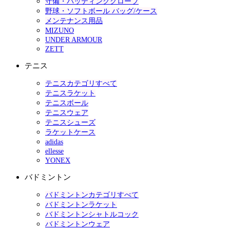
守備・バッティンググローブ
野球・ソフトボール バッグ/ケース
メンテナンス用品
MIZUNO
UNDER ARMOUR
ZETT
テニス
テニスカテゴリすべて
テニスラケット
テニスボール
テニスウェア
テニスシューズ
ラケットケース
adidas
ellesse
YONEX
バドミントン
バドミントンカテゴリすべて
バドミントンラケット
バドミントンシャトルコック
バドミントンウェア