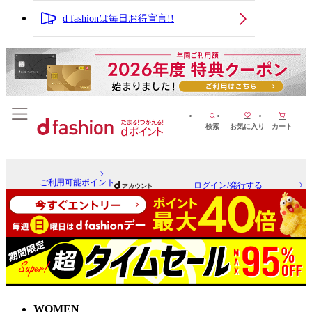
d fashionは毎日お得宣言!!
検索
お気に入り
カート
ご利用可能ポイント
ログイン/発行する
WOMEN