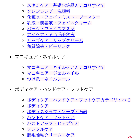
スキンケア・基礎化粧品カテゴリすべて
クレンジング・洗顔料
化粧水・フェイスミスト・ブースター
乳液・美容液・フェイスクリーム
パック・フェイスマスク
アイケア・まつ毛美容液
リップケア・リップクリーム
角質除去・ピーリング
マニキュア・ネイルケア
マニキュア・ネイルケアカテゴリすべて
マニキュア・ジェルネイル
つけ爪・ネイルシール
ボディケア・ハンドケア・フットケア
ボディケア・ハンドケア・フットケアカテゴリすべて
ボディケア
ボディスクラブ・ソープ・石鹸
ハンドケア・フットケア
バストアップ・ヒップケア
デンタルケア
脱毛除毛クリーム・ケア