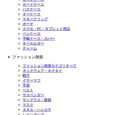
カードケース
パスケース
キーケース
マネークリップ
ポーチ
スマホ・PC・タブレット用品
ペンケース
手帳ケース・カバー
キーホルダー
チャーム
ファッション雑貨
ファッション雑貨カテゴリすべて
ネックウェア・ネクタイ
帽子
イヤーマフ
手袋
ベルト
サスペンダー
サングラス・眼鏡
マスク
タオル・ハンカチ
レイングッズ