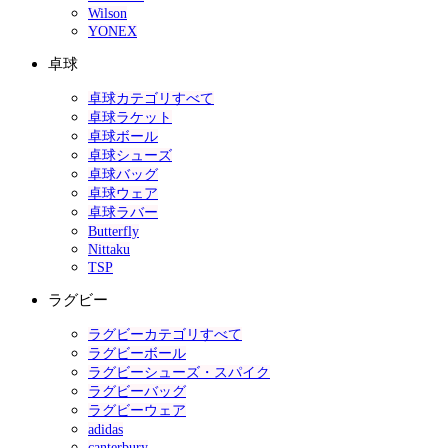
Wilson
YONEX
卓球
卓球カテゴリすべて
卓球ラケット
卓球ボール
卓球シューズ
卓球バッグ
卓球ウェア
卓球ラバー
Butterfly
Nittaku
TSP
ラグビー
ラグビーカテゴリすべて
ラグビーボール
ラグビーシューズ・スパイク
ラグビーバッグ
ラグビーウェア
adidas
canterbury