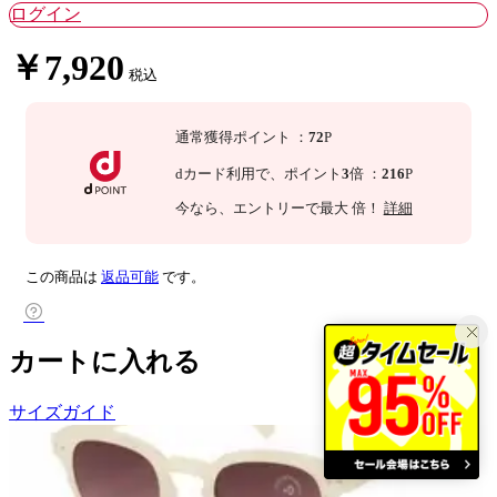
ログイン
￥7,920
税込
通常獲得ポイント
：
72
P
dカード利用で、
ポイント
3
倍
：
216
P
今なら
、エントリーで最大
倍！
詳細
この商品は
返品可能
です。
カートに入れる
サイズガイド