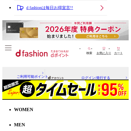
d fashionは毎日お得宣言!!
検索
お気に入り
カート
ご利用可能ポイント
ログイン/発行する
WOMEN
MEN