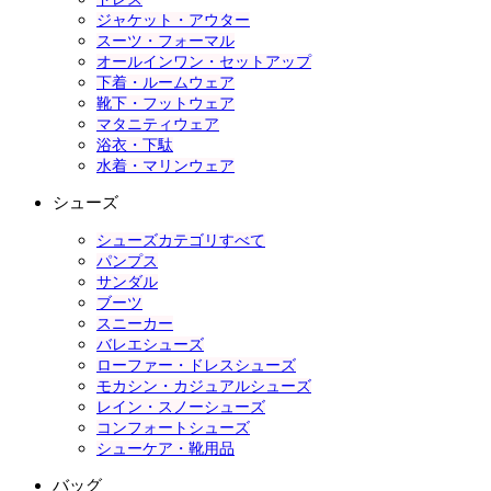
ジャケット・アウター
スーツ・フォーマル
オールインワン・セットアップ
下着・ルームウェア
靴下・フットウェア
マタニティウェア
浴衣・下駄
水着・マリンウェア
シューズ
シューズカテゴリすべて
パンプス
サンダル
ブーツ
スニーカー
バレエシューズ
ローファー・ドレスシューズ
モカシン・カジュアルシューズ
レイン・スノーシューズ
コンフォートシューズ
シューケア・靴用品
バッグ