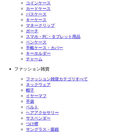
コインケース
カードケース
パスケース
キーケース
マネークリップ
ポーチ
スマホ・PC・タブレット用品
ペンケース
手帳ケース・カバー
キーホルダー
チャーム
ファッション雑貨
ファッション雑貨カテゴリすべて
ネックウェア
帽子
イヤーマフ
手袋
ベルト
ヘアアクセサリー
サスペンダー
つけ襟
サングラス・眼鏡