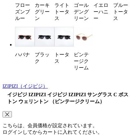
フロー
カーキ
ライト
ゴール
イエロ
ブルー
ズンブ
グリー
トータ
デング
ーハニ
トータ
ルー
ン
ス
リーン
ー
ス
ハバナ
ブラッ
トータ
ビンテ
ク
ス
ージク
リーム
IZIPIZI
（イジピジ）
イジピジ IZIPIZI イジピジ IZIPIZI サングラス C ボス
トン ウェリントン （ビンテージクリーム）
こちらは、会員価格が設定されています。
ログインしてからカートに入れてください。