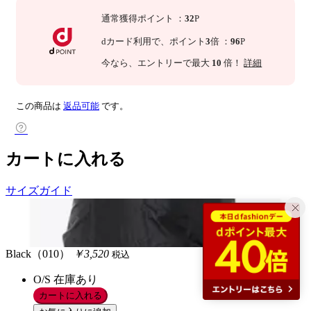
通常獲得ポイント
：
32
P
dカード利用で、
ポイント
3
倍
：
96
P
今なら
、エントリーで最大
10
倍！
詳細
この商品は
返品可能
です。
カートに入れる
サイズガイド
Black（010）
￥3,520
税込
O/S
在庫あり
カートに入れる