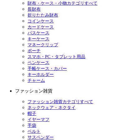
財布・ケース・小物カテゴリすべて
長財布
折りたたみ財布
コインケース
カードケース
パスケース
キーケース
マネークリップ
ポーチ
スマホ・PC・タブレット用品
ペンケース
手帳ケース・カバー
キーホルダー
チャーム
ファッション雑貨
ファッション雑貨カテゴリすべて
ネックウェア・ネクタイ
帽子
イヤーマフ
手袋
ベルト
サスペンダー