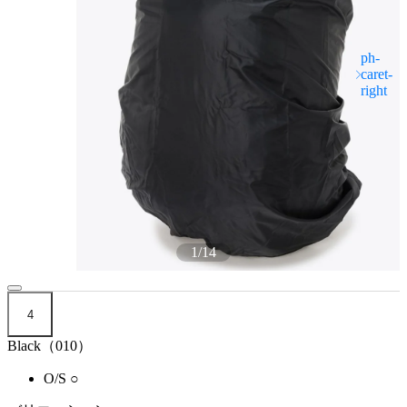
1
/
14
4
Black（010）
O/S
○