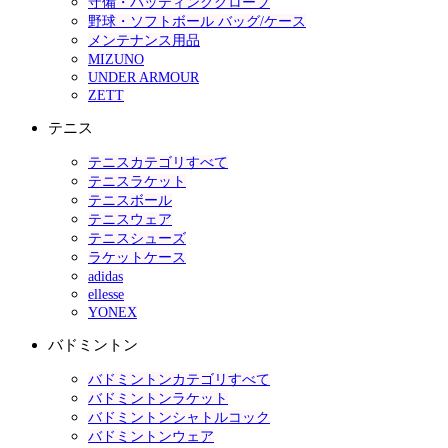
守備・バッティンググローブ
野球・ソフトボール バッグ/ケース
メンテナンス用品
MIZUNO
UNDER ARMOUR
ZETT
テニス
テニスカテゴリすべて
テニスラケット
テニスボール
テニスウェア
テニスシューズ
ラケットケース
adidas
ellesse
YONEX
バドミントン
バドミントンカテゴリすべて
バドミントンラケット
バドミントンシャトルコック
バドミントンウェア