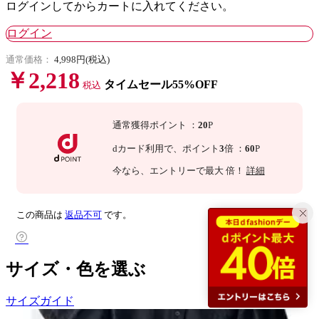
ログインしてからカートに入れてください。
ログイン
通常価格：
4,998円(税込)
￥2,218
タイムセール55%OFF
税込
通常獲得ポイント
：
20
P
dカード利用で、
ポイント
3
倍
：
60
P
今なら
、エントリーで最大
倍！
詳細
この商品は
返品不可
です。
サイズ・色を選ぶ
サイズガイド