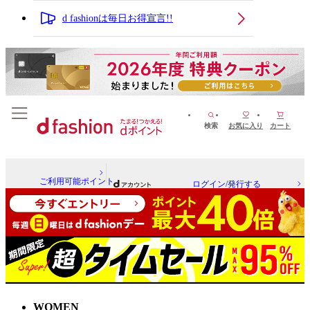
d fashionは毎日お得宣言!!
検索
お気に入り
カート
ご利用可能ポイント
ログイン/発行する
WOMEN