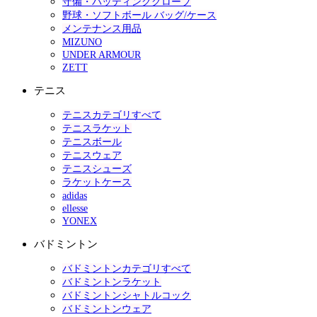
守備・バッティンググローブ
野球・ソフトボール バッグ/ケース
メンテナンス用品
MIZUNO
UNDER ARMOUR
ZETT
テニス
テニスカテゴリすべて
テニスラケット
テニスボール
テニスウェア
テニスシューズ
ラケットケース
adidas
ellesse
YONEX
バドミントン
バドミントンカテゴリすべて
バドミントンラケット
バドミントンシャトルコック
バドミントンウェア