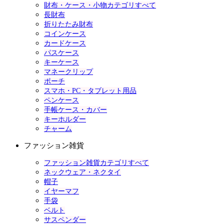
財布・ケース・小物カテゴリすべて
長財布
折りたたみ財布
コインケース
カードケース
パスケース
キーケース
マネークリップ
ポーチ
スマホ・PC・タブレット用品
ペンケース
手帳ケース・カバー
キーホルダー
チャーム
ファッション雑貨
ファッション雑貨カテゴリすべて
ネックウェア・ネクタイ
帽子
イヤーマフ
手袋
ベルト
サスペンダー