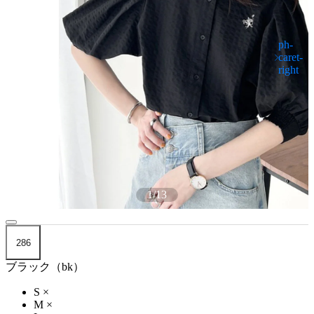
1
/
13
286
ブラック（bk）
S
×
M
×