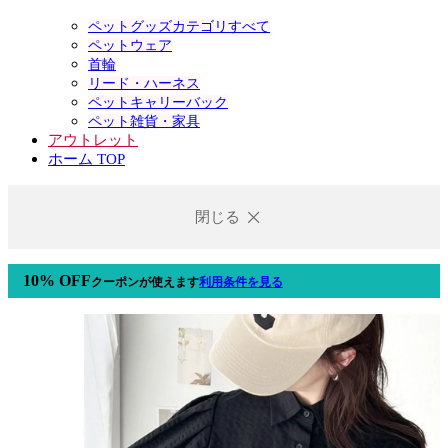
ペットグッズカテゴリすべて
ペットウェア
首輪
リード・ハーネス
ペットキャリーバック
ペット雑貨・家具
アウトレット
ホーム TOP
閉じる
10% OFF
クーポン
が使えます
利用条件を見る