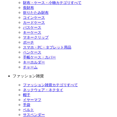
財布・ケース・小物カテゴリすべて
長財布
折りたたみ財布
コインケース
カードケース
パスケース
キーケース
マネークリップ
ポーチ
スマホ・PC・タブレット用品
ペンケース
手帳ケース・カバー
キーホルダー
チャーム
ファッション雑貨
ファッション雑貨カテゴリすべて
ネックウェア・ネクタイ
帽子
イヤーマフ
手袋
ベルト
サスペンダー