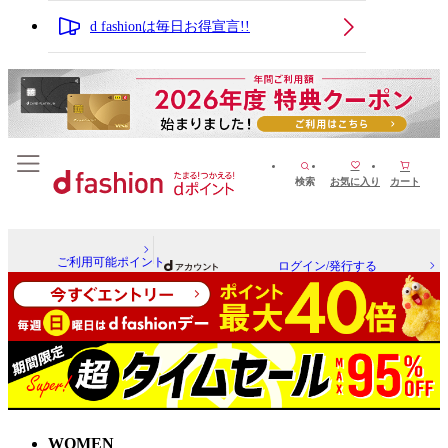
d fashionは毎日お得宣言!!
検索
お気に入り
カート
ご利用可能ポイント
ログイン/発行する
WOMEN