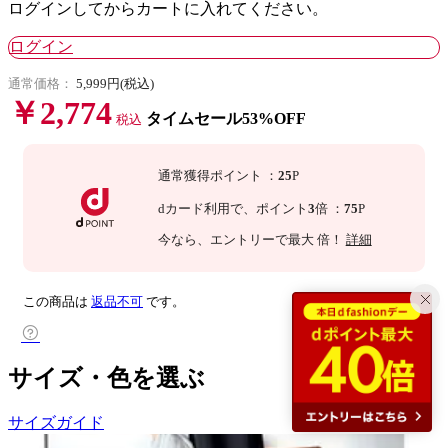
ログインしてからカートに入れてください。
ログイン
通常価格：
5,999円(税込)
￥2,774
タイムセール53%OFF
税込
通常獲得ポイント
：
25
P
dカード利用で、
ポイント
3
倍
：
75
P
今なら
、エントリーで最大
倍！
詳細
この商品は
返品不可
です。
サイズ・色を選ぶ
サイズガイド