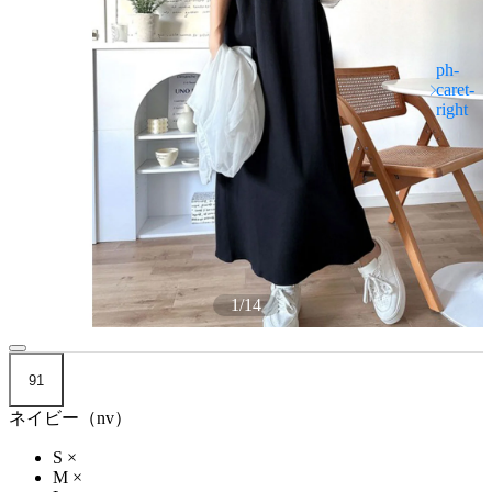
1
/
14
91
ネイビー（nv）
S
×
M
×