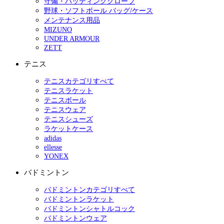
守備・バッティンググローブ
野球・ソフトボール バッグ/ケース
メンテナンス用品
MIZUNO
UNDER ARMOUR
ZETT
テニス
テニスカテゴリすべて
テニスラケット
テニスボール
テニスウェア
テニスシューズ
ラケットケース
adidas
ellesse
YONEX
バドミントン
バドミントンカテゴリすべて
バドミントンラケット
バドミントンシャトルコック
バドミントンウェア