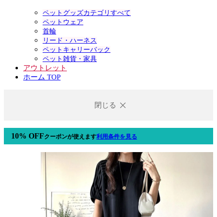
ペットグッズカテゴリすべて
ペットウェア
首輪
リード・ハーネス
ペットキャリーバック
ペット雑貨・家具
アウトレット
ホーム TOP
閉じる
10% OFF
クーポン
が使えます
利用条件を見る