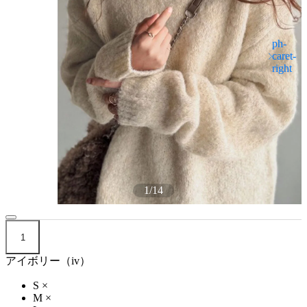
1
/
14
1
アイボリー（iv）
S
×
M
×