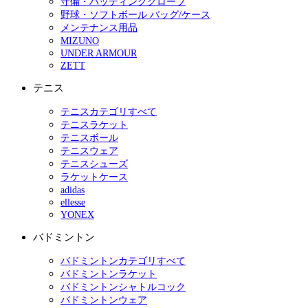
守備・バッティンググローブ
野球・ソフトボール バッグ/ケース
メンテナンス用品
MIZUNO
UNDER ARMOUR
ZETT
テニス
テニスカテゴリすべて
テニスラケット
テニスボール
テニスウェア
テニスシューズ
ラケットケース
adidas
ellesse
YONEX
バドミントン
バドミントンカテゴリすべて
バドミントンラケット
バドミントンシャトルコック
バドミントンウェア