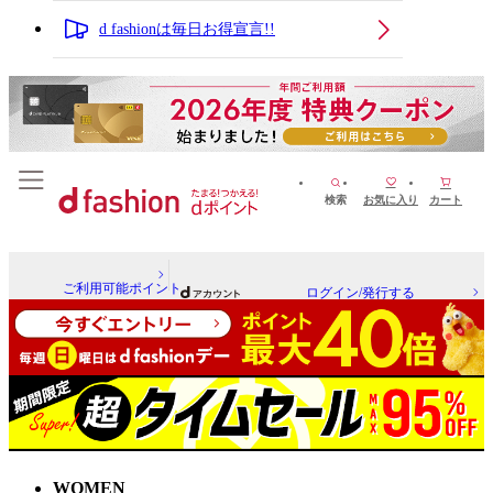
d fashionは毎日お得宣言!!
検索
お気に入り
カート
ご利用可能ポイント
ログイン/発行する
WOMEN