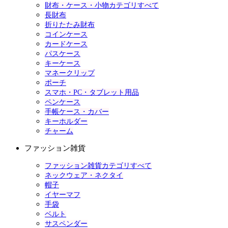
財布・ケース・小物カテゴリすべて
長財布
折りたたみ財布
コインケース
カードケース
パスケース
キーケース
マネークリップ
ポーチ
スマホ・PC・タブレット用品
ペンケース
手帳ケース・カバー
キーホルダー
チャーム
ファッション雑貨
ファッション雑貨カテゴリすべて
ネックウェア・ネクタイ
帽子
イヤーマフ
手袋
ベルト
サスペンダー