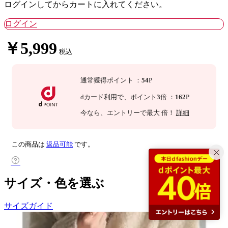
ログインしてからカートに入れてください。
ログイン
￥5,999
税込
通常獲得ポイント
：
54
P
dカード利用で、
ポイント
3
倍
：
162
P
今なら
、エントリーで最大
倍！
詳細
この商品は
返品可能
です。
サイズ・色を選ぶ
サイズガイド