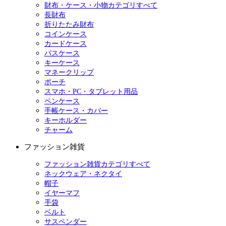
財布・ケース・小物カテゴリすべて
長財布
折りたたみ財布
コインケース
カードケース
パスケース
キーケース
マネークリップ
ポーチ
スマホ・PC・タブレット用品
ペンケース
手帳ケース・カバー
キーホルダー
チャーム
ファッション雑貨
ファッション雑貨カテゴリすべて
ネックウェア・ネクタイ
帽子
イヤーマフ
手袋
ベルト
サスペンダー