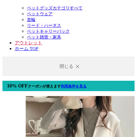
ペットグッズカテゴリすべて
ペットウェア
首輪
リード・ハーネス
ペットキャリーバック
ペット雑貨・家具
アウトレット
ホーム TOP
閉じる
10% OFF
クーポン
が使えます
利用条件を見る