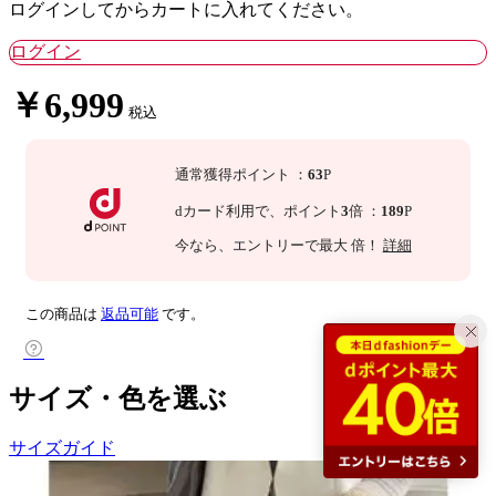
ログインしてからカートに入れてください。
ログイン
￥6,999
税込
通常獲得ポイント
：
63
P
dカード利用で、
ポイント
3
倍
：
189
P
今なら
、エントリーで最大
倍！
詳細
この商品は
返品可能
です。
サイズ・色を選ぶ
サイズガイド