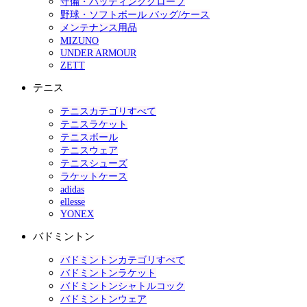
守備・バッティンググローブ
野球・ソフトボール バッグ/ケース
メンテナンス用品
MIZUNO
UNDER ARMOUR
ZETT
テニス
テニスカテゴリすべて
テニスラケット
テニスボール
テニスウェア
テニスシューズ
ラケットケース
adidas
ellesse
YONEX
バドミントン
バドミントンカテゴリすべて
バドミントンラケット
バドミントンシャトルコック
バドミントンウェア