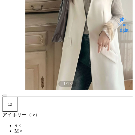
1
/
13
12
アイボリー（iv）
S
×
M
×