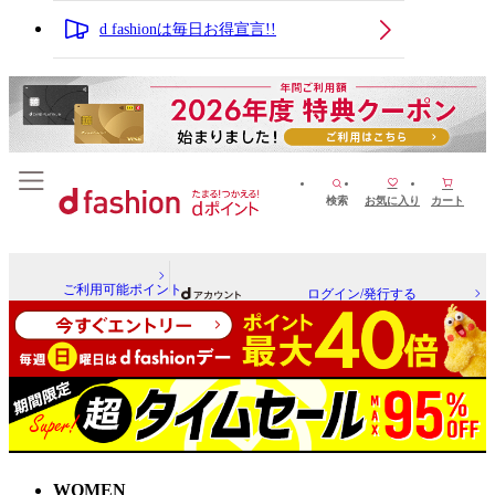
d fashionは毎日お得宣言!!
検索
お気に入り
カート
ご利用可能ポイント
ログイン/発行する
WOMEN