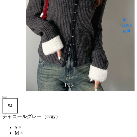
1
/
13
54
チャコールグレー（ccgy）
S
×
M
×