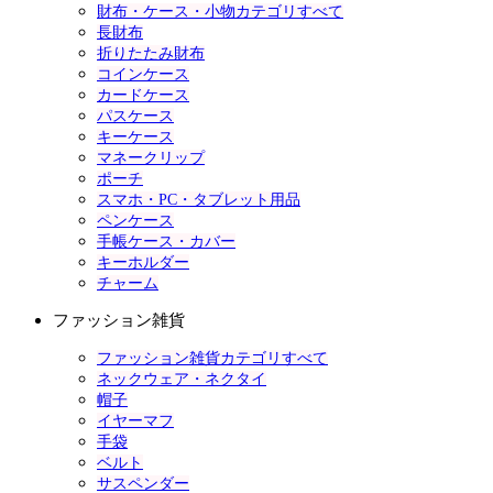
財布・ケース・小物カテゴリすべて
長財布
折りたたみ財布
コインケース
カードケース
パスケース
キーケース
マネークリップ
ポーチ
スマホ・PC・タブレット用品
ペンケース
手帳ケース・カバー
キーホルダー
チャーム
ファッション雑貨
ファッション雑貨カテゴリすべて
ネックウェア・ネクタイ
帽子
イヤーマフ
手袋
ベルト
サスペンダー