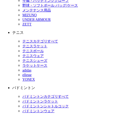
守備・バッティンググローブ
野球・ソフトボール バッグ/ケース
メンテナンス用品
MIZUNO
UNDER ARMOUR
ZETT
テニス
テニスカテゴリすべて
テニスラケット
テニスボール
テニスウェア
テニスシューズ
ラケットケース
adidas
ellesse
YONEX
バドミントン
バドミントンカテゴリすべて
バドミントンラケット
バドミントンシャトルコック
バドミントンウェア