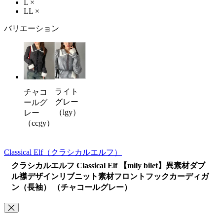
L
×
LL
×
バリエーション
ライト
チャコ
グレー
ールグ
（lgy）
レー
（ccgy）
Classical Elf
（クラシカルエルフ）
クラシカルエルフ Classical Elf 【mily bilet】異素材ダブ
ル襟デザインリブニット素材フロントフックカーディガ
ン（長袖） （チャコールグレー）