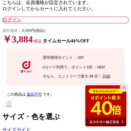
こちらは、会員価格が設定されています。
ログインしてからカートに入れてください。
ログイン
通常価格：
6,999円(税込)
￥3,884
タイムセール44%OFF
税込
通常獲得ポイント
：
35
P
dカード利用で、
ポイント
3
倍
：
105
P
今なら
、エントリーで最大
20
倍！
詳細
この商品は
返品不可
です。
サイズ・色を選ぶ
サイズガイド