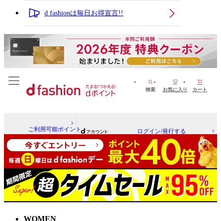
d fashionは毎日お得宣言!!
検索
お気に入り
カート
ご利用可能ポイント
ログイン/発行する
WOMEN