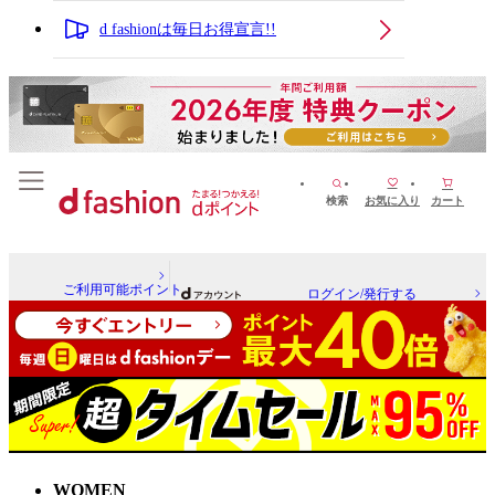
d fashionは毎日お得宣言!!
検索
お気に入り
カート
ご利用可能ポイント
ログイン/発行する
WOMEN