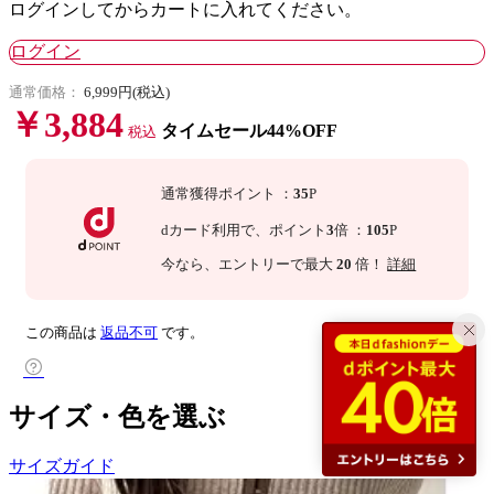
ログインしてからカートに入れてください。
ログイン
通常価格：
6,999円(税込)
￥3,884
タイムセール44%OFF
税込
通常獲得ポイント
：
35
P
dカード利用で、
ポイント
3
倍
：
105
P
今なら
、エントリーで最大
20
倍！
詳細
この商品は
返品不可
です。
サイズ・色を選ぶ
サイズガイド