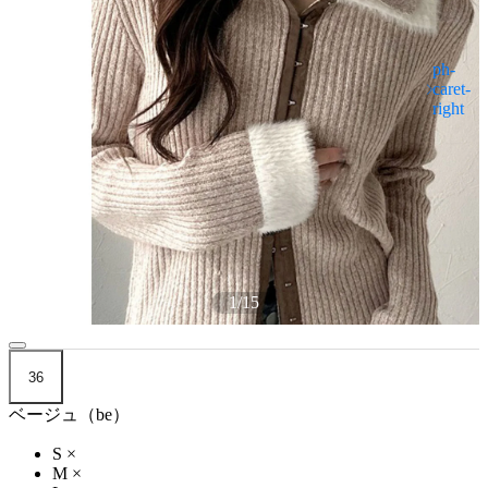
1
/
15
36
ベージュ（be）
S
×
M
×