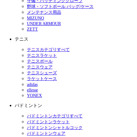
守備・バッティンググローブ
野球・ソフトボール バッグ/ケース
メンテナンス用品
MIZUNO
UNDER ARMOUR
ZETT
テニス
テニスカテゴリすべて
テニスラケット
テニスボール
テニスウェア
テニスシューズ
ラケットケース
adidas
ellesse
YONEX
バドミントン
バドミントンカテゴリすべて
バドミントンラケット
バドミントンシャトルコック
バドミントンウェア