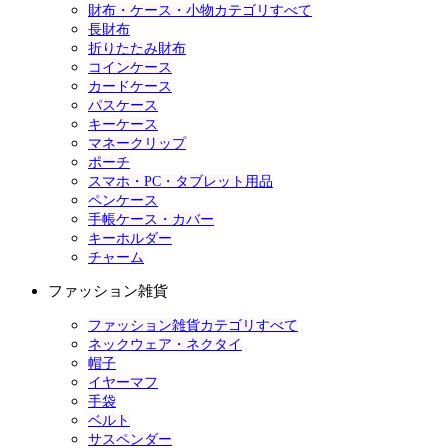
財布・ケース・小物カテゴリすべて
長財布
折りたたみ財布
コインケース
カードケース
パスケース
キーケース
マネークリップ
ポーチ
スマホ・PC・タブレット用品
ペンケース
手帳ケース・カバー
キーホルダー
チャーム
ファッション雑貨
ファッション雑貨カテゴリすべて
ネックウェア・ネクタイ
帽子
イヤーマフ
手袋
ベルト
サスペンダー