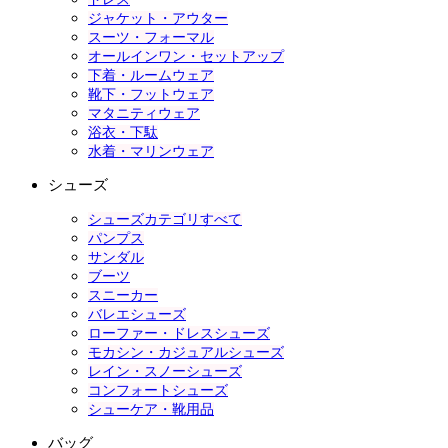
ジャケット・アウター
スーツ・フォーマル
オールインワン・セットアップ
下着・ルームウェア
靴下・フットウェア
マタニティウェア
浴衣・下駄
水着・マリンウェア
シューズ
シューズカテゴリすべて
パンプス
サンダル
ブーツ
スニーカー
バレエシューズ
ローファー・ドレスシューズ
モカシン・カジュアルシューズ
レイン・スノーシューズ
コンフォートシューズ
シューケア・靴用品
バッグ