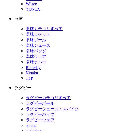
Wilson
YONEX
卓球
卓球カテゴリすべて
卓球ラケット
卓球ボール
卓球シューズ
卓球バッグ
卓球ウェア
卓球ラバー
Butterfly
Nittaku
TSP
ラグビー
ラグビーカテゴリすべて
ラグビーボール
ラグビーシューズ・スパイク
ラグビーバッグ
ラグビーウェア
adidas
canterbury