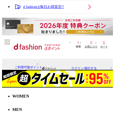
d fashionは毎日お得宣言!!
検索
お気に入り
カート
ご利用可能ポイント
ログイン/発行する
WOMEN
MEN