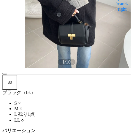
1
/
10
80
ブラック（bk）
S
×
M
×
L
残り1点
LL
○
バリエーション