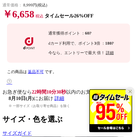
通常価格：
8,999円(税込)
￥6,658
タイムセール26%OFF
税込
通常獲得ポイント
：
60
P
dカード利用で、
ポイント
3
倍
：
180
P
今なら
、エントリーで最大
倍！
詳細
この商品は
返品不可
です。
お急ぎ便なら
22時間10分29秒
以内
のお支払いで
8月10日(月)
にお届け
詳細
※ 一部サイズ（お取り寄せ商品）を除く
サイズ・色を選ぶ
サイズガイド