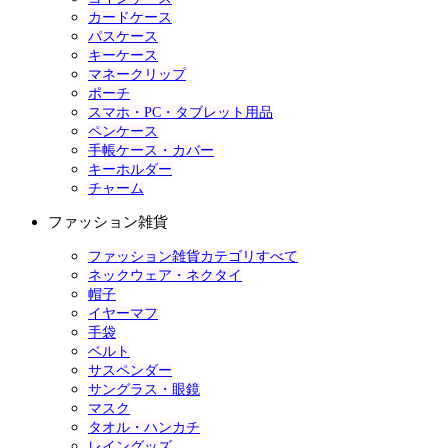
カードケース
パスケース
キーケース
マネークリップ
ポーチ
スマホ・PC・タブレット用品
ペンケース
手帳ケース・カバー
キーホルダー
チャーム
ファッション雑貨
ファッション雑貨カテゴリすべて
ネックウェア・ネクタイ
帽子
イヤーマフ
手袋
ベルト
サスペンダー
サングラス・眼鏡
マスク
タオル・ハンカチ
レイングッズ