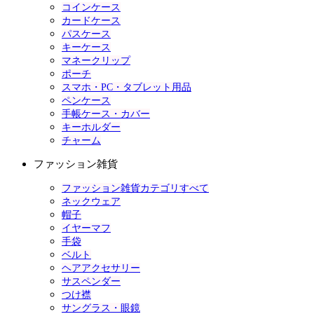
コインケース
カードケース
パスケース
キーケース
マネークリップ
ポーチ
スマホ・PC・タブレット用品
ペンケース
手帳ケース・カバー
キーホルダー
チャーム
ファッション雑貨
ファッション雑貨カテゴリすべて
ネックウェア
帽子
イヤーマフ
手袋
ベルト
ヘアアクセサリー
サスペンダー
つけ襟
サングラス・眼鏡