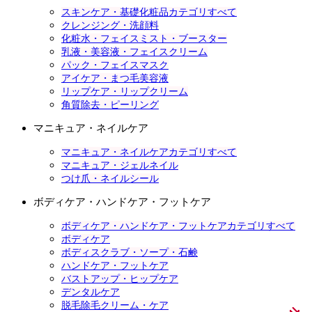
スキンケア・基礎化粧品カテゴリすべて
クレンジング・洗顔料
化粧水・フェイスミスト・ブースター
乳液・美容液・フェイスクリーム
パック・フェイスマスク
アイケア・まつ毛美容液
リップケア・リップクリーム
角質除去・ピーリング
マニキュア・ネイルケア
マニキュア・ネイルケアカテゴリすべて
マニキュア・ジェルネイル
つけ爪・ネイルシール
ボディケア・ハンドケア・フットケア
ボディケア・ハンドケア・フットケアカテゴリすべて
ボディケア
ボディスクラブ・ソープ・石鹸
ハンドケア・フットケア
バストアップ・ヒップケア
デンタルケア
脱毛除毛クリーム・ケア