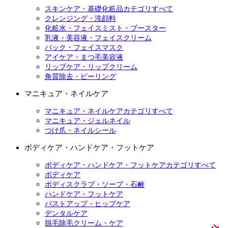
スキンケア・基礎化粧品カテゴリすべて
クレンジング・洗顔料
化粧水・フェイスミスト・ブースター
乳液・美容液・フェイスクリーム
パック・フェイスマスク
アイケア・まつ毛美容液
リップケア・リップクリーム
角質除去・ピーリング
マニキュア・ネイルケア
マニキュア・ネイルケアカテゴリすべて
マニキュア・ジェルネイル
つけ爪・ネイルシール
ボディケア・ハンドケア・フットケア
ボディケア・ハンドケア・フットケアカテゴリすべて
ボディケア
ボディスクラブ・ソープ・石鹸
ハンドケア・フットケア
バストアップ・ヒップケア
デンタルケア
脱毛除毛クリーム・ケア