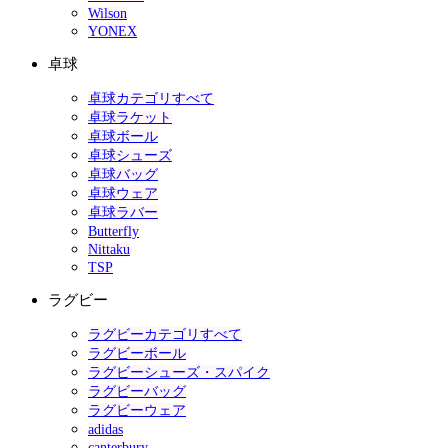
Wilson
YONEX
卓球
卓球カテゴリすべて
卓球ラケット
卓球ボール
卓球シューズ
卓球バッグ
卓球ウェア
卓球ラバー
Butterfly
Nittaku
TSP
ラグビー
ラグビーカテゴリすべて
ラグビーボール
ラグビーシューズ・スパイク
ラグビーバッグ
ラグビーウェア
adidas
canterbury