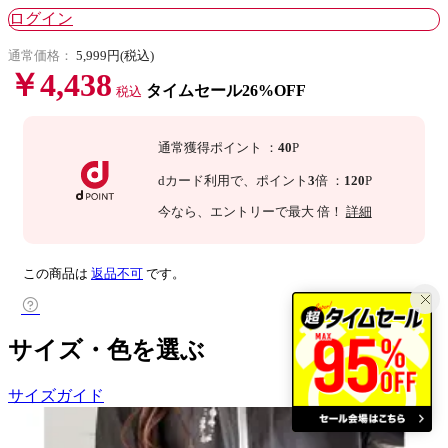
ログイン
通常価格：
5,999円(税込)
￥4,438
タイムセール26%OFF
税込
通常獲得ポイント
：
40
P
dカード利用で、
ポイント
3
倍
：
120
P
今なら
、エントリーで最大
倍！
詳細
この商品は
返品不可
です。
サイズ・色を選ぶ
サイズガイド