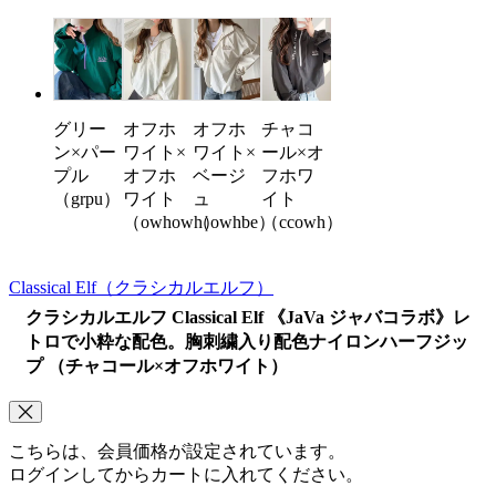
グリー
オフホ
オフホ
チャコ
ン×パー
ワイト×
ワイト×
ール×オ
プル
オフホ
ベージ
フホワ
（grpu）
ワイト
ュ
イト
（owhowh）
（owhbe）
（ccowh）
Classical Elf
（クラシカルエルフ）
クラシカルエルフ Classical Elf 《JaVa ジャバコラボ》レ
トロで小粋な配色。胸刺繍入り配色ナイロンハーフジッ
プ （チャコール×オフホワイト）
こちらは、会員価格が設定されています。
ログインしてからカートに入れてください。