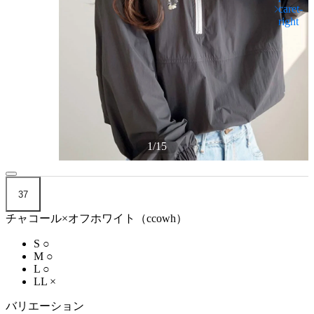
1
/
15
37
チャコール×オフホワイト（ccowh）
S
○
M
○
L
○
LL
×
バリエーション