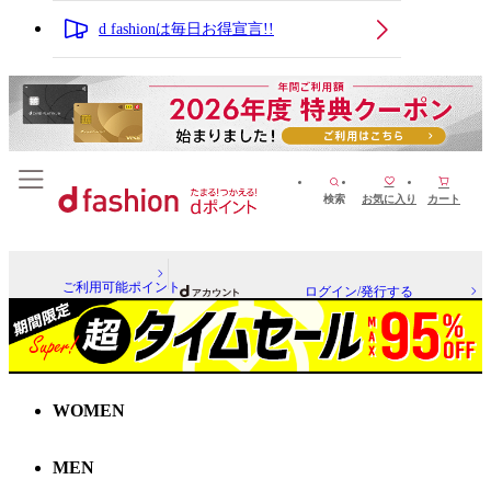
d fashionは毎日お得宣言!!
検索
お気に入り
カート
ご利用可能ポイント
ログイン/発行する
WOMEN
MEN