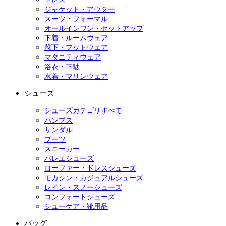
ジャケット・アウター
スーツ・フォーマル
オールインワン・セットアップ
下着・ルームウェア
靴下・フットウェア
マタニティウェア
浴衣・下駄
水着・マリンウェア
シューズ
シューズカテゴリすべて
パンプス
サンダル
ブーツ
スニーカー
バレエシューズ
ローファー・ドレスシューズ
モカシン・カジュアルシューズ
レイン・スノーシューズ
コンフォートシューズ
シューケア・靴用品
バッグ