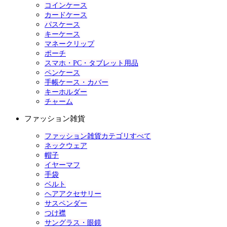
コインケース
カードケース
パスケース
キーケース
マネークリップ
ポーチ
スマホ・PC・タブレット用品
ペンケース
手帳ケース・カバー
キーホルダー
チャーム
ファッション雑貨
ファッション雑貨カテゴリすべて
ネックウェア
帽子
イヤーマフ
手袋
ベルト
ヘアアクセサリー
サスペンダー
つけ襟
サングラス・眼鏡