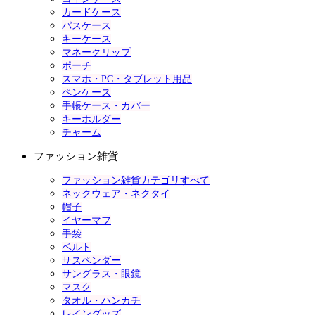
カードケース
パスケース
キーケース
マネークリップ
ポーチ
スマホ・PC・タブレット用品
ペンケース
手帳ケース・カバー
キーホルダー
チャーム
ファッション雑貨
ファッション雑貨カテゴリすべて
ネックウェア・ネクタイ
帽子
イヤーマフ
手袋
ベルト
サスペンダー
サングラス・眼鏡
マスク
タオル・ハンカチ
レイングッズ