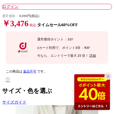
ログイン
通常価格：
8,690円(税込)
￥3,476
タイムセール60%OFF
税込
通常獲得ポイント
：
31
P
dカード利用で、
ポイント
3
倍
：
93
P
今なら
、エントリーで最大
25
倍！
詳細
この商品は
返品不可
です。
サイズ・色を選ぶ
サイズガイド