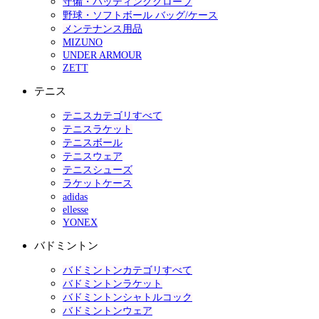
守備・バッティンググローブ
野球・ソフトボール バッグ/ケース
メンテナンス用品
MIZUNO
UNDER ARMOUR
ZETT
テニス
テニスカテゴリすべて
テニスラケット
テニスボール
テニスウェア
テニスシューズ
ラケットケース
adidas
ellesse
YONEX
バドミントン
バドミントンカテゴリすべて
バドミントンラケット
バドミントンシャトルコック
バドミントンウェア