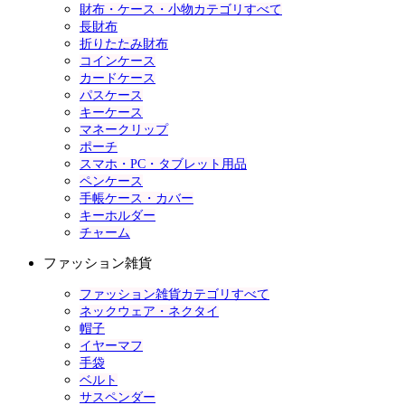
財布・ケース・小物カテゴリすべて
長財布
折りたたみ財布
コインケース
カードケース
パスケース
キーケース
マネークリップ
ポーチ
スマホ・PC・タブレット用品
ペンケース
手帳ケース・カバー
キーホルダー
チャーム
ファッション雑貨
ファッション雑貨カテゴリすべて
ネックウェア・ネクタイ
帽子
イヤーマフ
手袋
ベルト
サスペンダー