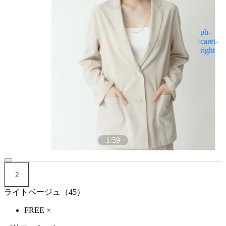
1
/
59
2
ライトベージュ（45）
FREE
×