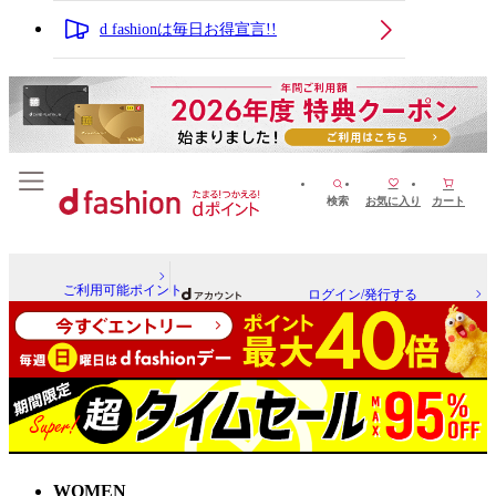
d fashionは毎日お得宣言!!
検索
お気に入り
カート
ご利用可能ポイント
ログイン/発行する
WOMEN