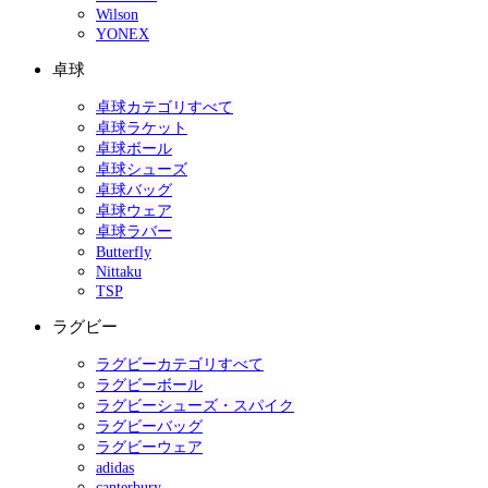
Wilson
YONEX
卓球
卓球カテゴリすべて
卓球ラケット
卓球ボール
卓球シューズ
卓球バッグ
卓球ウェア
卓球ラバー
Butterfly
Nittaku
TSP
ラグビー
ラグビーカテゴリすべて
ラグビーボール
ラグビーシューズ・スパイク
ラグビーバッグ
ラグビーウェア
adidas
canterbury