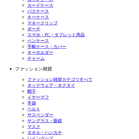
カードケース
パスケース
キーケース
マネークリップ
ポーチ
スマホ・PC・タブレット用品
ペンケース
手帳ケース・カバー
キーホルダー
チャーム
ファッション雑貨
ファッション雑貨カテゴリすべて
ネックウェア・ネクタイ
帽子
イヤーマフ
手袋
ベルト
サスペンダー
サングラス・眼鏡
マスク
タオル・ハンカチ
レイングッズ