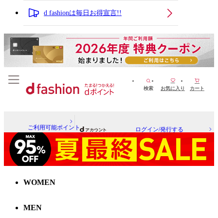
d fashionは毎日お得宣言!!
検索
お気に入り
カート
ご利用可能ポイント
ログイン/発行する
WOMEN
MEN