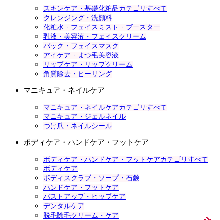
スキンケア・基礎化粧品カテゴリすべて
クレンジング・洗顔料
化粧水・フェイスミスト・ブースター
乳液・美容液・フェイスクリーム
パック・フェイスマスク
アイケア・まつ毛美容液
リップケア・リップクリーム
角質除去・ピーリング
マニキュア・ネイルケア
マニキュア・ネイルケアカテゴリすべて
マニキュア・ジェルネイル
つけ爪・ネイルシール
ボディケア・ハンドケア・フットケア
ボディケア・ハンドケア・フットケアカテゴリすべて
ボディケア
ボディスクラブ・ソープ・石鹸
ハンドケア・フットケア
バストアップ・ヒップケア
デンタルケア
脱毛除毛クリーム・ケア