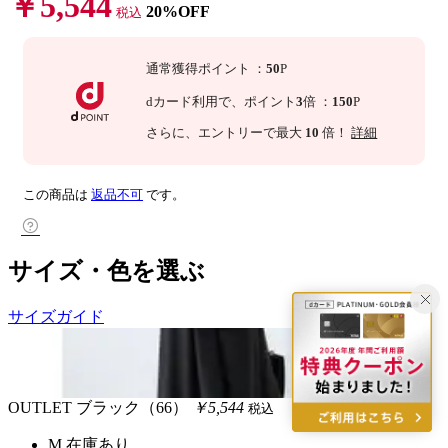
￥5,544
20%OFF
税込
通常獲得ポイント
：
50
P
dカード利用で、
ポイント
3
倍
：
150
P
さらに
、エントリーで最大
10
倍！
詳細
この商品は
返品不可
です。
サイズ・色を選ぶ
サイズガイド
OUTLET
ブラック（66）
￥5,544
税込
M
在庫あり