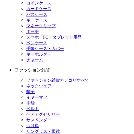
コインケース
カードケース
パスケース
キーケース
マネークリップ
ポーチ
スマホ・PC・タブレット用品
ペンケース
手帳ケース・カバー
キーホルダー
チャーム
ファッション雑貨
ファッション雑貨カテゴリすべて
ネックウェア
帽子
イヤーマフ
手袋
ベルト
ヘアアクセサリー
サスペンダー
つけ襟
サングラス・眼鏡