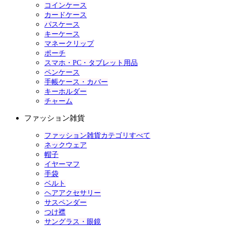
コインケース
カードケース
パスケース
キーケース
マネークリップ
ポーチ
スマホ・PC・タブレット用品
ペンケース
手帳ケース・カバー
キーホルダー
チャーム
ファッション雑貨
ファッション雑貨カテゴリすべて
ネックウェア
帽子
イヤーマフ
手袋
ベルト
ヘアアクセサリー
サスペンダー
つけ襟
サングラス・眼鏡