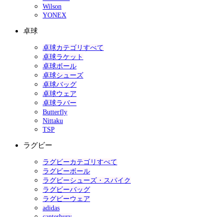
Wilson
YONEX
卓球
卓球カテゴリすべて
卓球ラケット
卓球ボール
卓球シューズ
卓球バッグ
卓球ウェア
卓球ラバー
Butterfly
Nittaku
TSP
ラグビー
ラグビーカテゴリすべて
ラグビーボール
ラグビーシューズ・スパイク
ラグビーバッグ
ラグビーウェア
adidas
canterbury