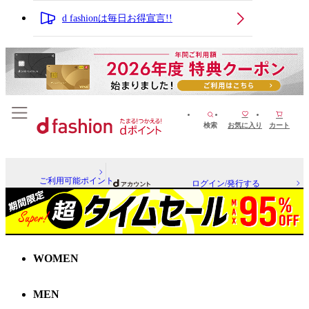
d fashionは毎日お得宣言!!
検索
お気に入り
カート
ご利用可能ポイント
ログイン/発行する
WOMEN
MEN