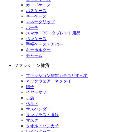
カードケース
パスケース
キーケース
マネークリップ
ポーチ
スマホ・PC・タブレット用品
ペンケース
手帳ケース・カバー
キーホルダー
チャーム
ファッション雑貨
ファッション雑貨カテゴリすべて
ネックウェア・ネクタイ
帽子
イヤーマフ
手袋
ベルト
サスペンダー
サングラス・眼鏡
マスク
タオル・ハンカチ
レイングッズ