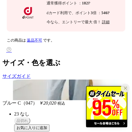
通常獲得ポイント
：
182
P
dカード利用で、
ポイント
3
倍
：
546
P
今なら
、エントリーで最大
倍！
詳細
この商品は
返品不可
です。
サイズ・色を選ぶ
サイズガイド
ブルー C（047）
￥20,020
税込
23
なし
品切れ
お気に入りに追加