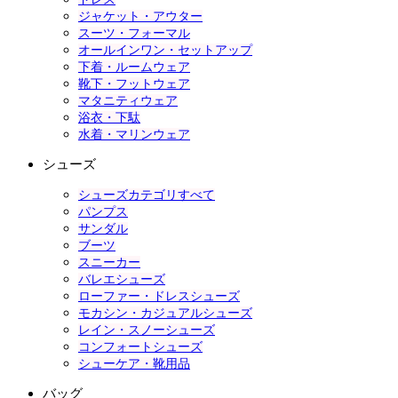
ジャケット・アウター
スーツ・フォーマル
オールインワン・セットアップ
下着・ルームウェア
靴下・フットウェア
マタニティウェア
浴衣・下駄
水着・マリンウェア
シューズ
シューズカテゴリすべて
パンプス
サンダル
ブーツ
スニーカー
バレエシューズ
ローファー・ドレスシューズ
モカシン・カジュアルシューズ
レイン・スノーシューズ
コンフォートシューズ
シューケア・靴用品
バッグ