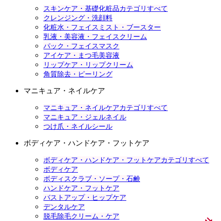
スキンケア・基礎化粧品カテゴリすべて
クレンジング・洗顔料
化粧水・フェイスミスト・ブースター
乳液・美容液・フェイスクリーム
パック・フェイスマスク
アイケア・まつ毛美容液
リップケア・リップクリーム
角質除去・ピーリング
マニキュア・ネイルケア
マニキュア・ネイルケアカテゴリすべて
マニキュア・ジェルネイル
つけ爪・ネイルシール
ボディケア・ハンドケア・フットケア
ボディケア・ハンドケア・フットケアカテゴリすべて
ボディケア
ボディスクラブ・ソープ・石鹸
ハンドケア・フットケア
バストアップ・ヒップケア
デンタルケア
脱毛除毛クリーム・ケア