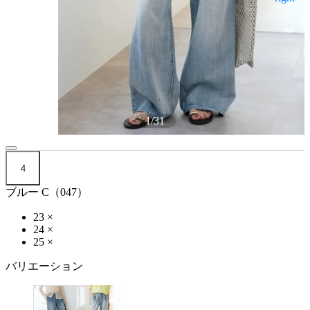
1
/
31
4
ブルー C（047）
23
×
24
×
25
×
バリエーション