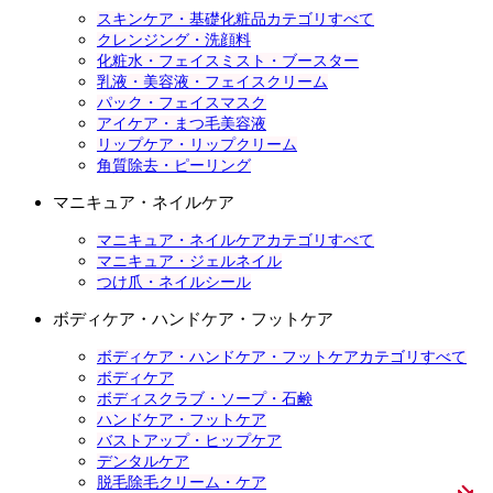
スキンケア・基礎化粧品カテゴリすべて
クレンジング・洗顔料
化粧水・フェイスミスト・ブースター
乳液・美容液・フェイスクリーム
パック・フェイスマスク
アイケア・まつ毛美容液
リップケア・リップクリーム
角質除去・ピーリング
マニキュア・ネイルケア
マニキュア・ネイルケアカテゴリすべて
マニキュア・ジェルネイル
つけ爪・ネイルシール
ボディケア・ハンドケア・フットケア
ボディケア・ハンドケア・フットケアカテゴリすべて
ボディケア
ボディスクラブ・ソープ・石鹸
ハンドケア・フットケア
バストアップ・ヒップケア
デンタルケア
脱毛除毛クリーム・ケア