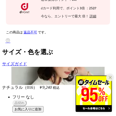
dカード利用で、
ポイント
3
倍
：
252
P
今なら
、エントリーで最大
倍！
詳細
この商品は
返品不可
です。
サイズ・色を選ぶ
サイズガイド
ナチュラル（016）
￥9,240
税込
フリー
なし
品切れ
お気に入りに追加