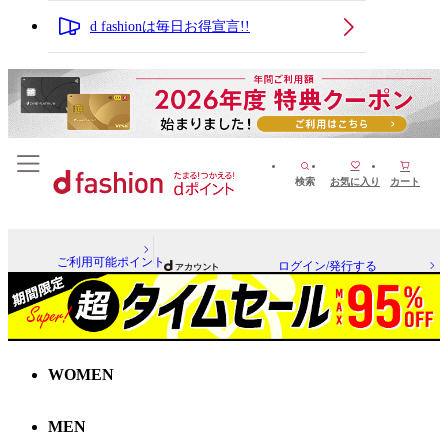
d fashionは毎日お得宣言!!
検索
お気に入り
カート
ご利用可能ポイント
ログイン/発行する
WOMEN
MEN