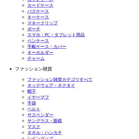
カードケース
パスケース
キーケース
マネークリップ
ポーチ
スマホ・PC・タブレット用品
ペンケース
手帳ケース・カバー
キーホルダー
チャーム
ファッション雑貨
ファッション雑貨カテゴリすべて
ネックウェア・ネクタイ
帽子
イヤーマフ
手袋
ベルト
サスペンダー
サングラス・眼鏡
マスク
タオル・ハンカチ
レイングッズ