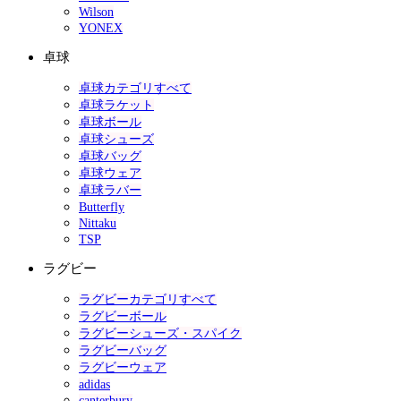
Wilson
YONEX
卓球
卓球カテゴリすべて
卓球ラケット
卓球ボール
卓球シューズ
卓球バッグ
卓球ウェア
卓球ラバー
Butterfly
Nittaku
TSP
ラグビー
ラグビーカテゴリすべて
ラグビーボール
ラグビーシューズ・スパイク
ラグビーバッグ
ラグビーウェア
adidas
canterbury