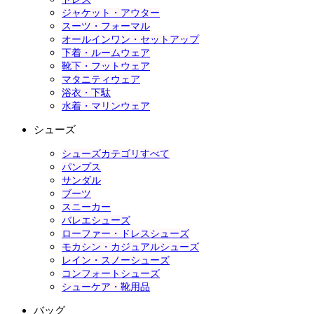
ジャケット・アウター
スーツ・フォーマル
オールインワン・セットアップ
下着・ルームウェア
靴下・フットウェア
マタニティウェア
浴衣・下駄
水着・マリンウェア
シューズ
シューズカテゴリすべて
パンプス
サンダル
ブーツ
スニーカー
バレエシューズ
ローファー・ドレスシューズ
モカシン・カジュアルシューズ
レイン・スノーシューズ
コンフォートシューズ
シューケア・靴用品
バッグ