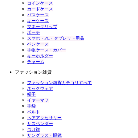
コインケース
カードケース
パスケース
キーケース
マネークリップ
ポーチ
スマホ・PC・タブレット用品
ペンケース
手帳ケース・カバー
キーホルダー
チャーム
ファッション雑貨
ファッション雑貨カテゴリすべて
ネックウェア
帽子
イヤーマフ
手袋
ベルト
ヘアアクセサリー
サスペンダー
つけ襟
サングラス・眼鏡