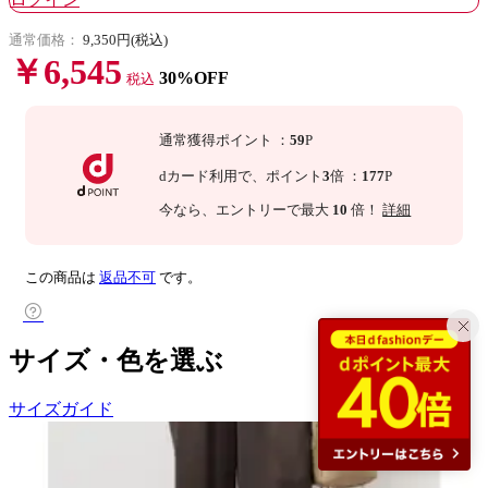
通常価格：
9,350円(税込)
￥6,545
30%OFF
税込
通常獲得ポイント
：
59
P
dカード利用で、
ポイント
3
倍
：
177
P
今なら
、エントリーで最大
10
倍！
詳細
この商品は
返品不可
です。
サイズ・色を選ぶ
サイズガイド