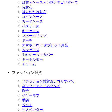
財布・ケース・小物カテゴリすべて
長財布
折りたたみ財布
コインケース
カードケース
パスケース
キーケース
マネークリップ
ポーチ
スマホ・PC・タブレット用品
ペンケース
手帳ケース・カバー
キーホルダー
チャーム
ファッション雑貨
ファッション雑貨カテゴリすべて
ネックウェア・ネクタイ
帽子
イヤーマフ
手袋
ベルト
サスペンダー