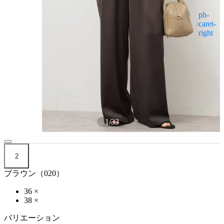
1
/
33
2
ブラウン（020）
36
×
38
×
バリエーション