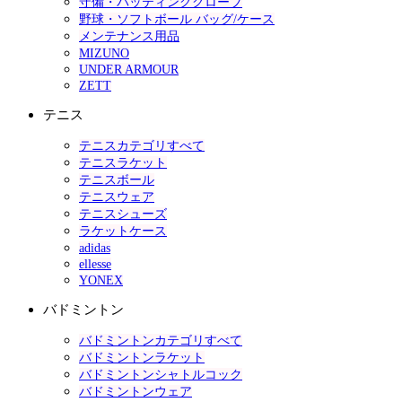
守備・バッティンググローブ
野球・ソフトボール バッグ/ケース
メンテナンス用品
MIZUNO
UNDER ARMOUR
ZETT
テニス
テニスカテゴリすべて
テニスラケット
テニスボール
テニスウェア
テニスシューズ
ラケットケース
adidas
ellesse
YONEX
バドミントン
バドミントンカテゴリすべて
バドミントンラケット
バドミントンシャトルコック
バドミントンウェア