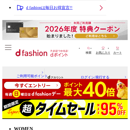
d fashionは毎日お得宣言!!
検索
お気に入り
カート
ご利用可能ポイント
ログイン/発行する
WOMEN