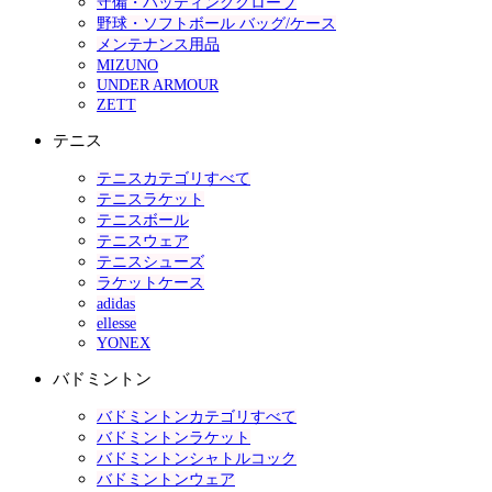
守備・バッティンググローブ
野球・ソフトボール バッグ/ケース
メンテナンス用品
MIZUNO
UNDER ARMOUR
ZETT
テニス
テニスカテゴリすべて
テニスラケット
テニスボール
テニスウェア
テニスシューズ
ラケットケース
adidas
ellesse
YONEX
バドミントン
バドミントンカテゴリすべて
バドミントンラケット
バドミントンシャトルコック
バドミントンウェア