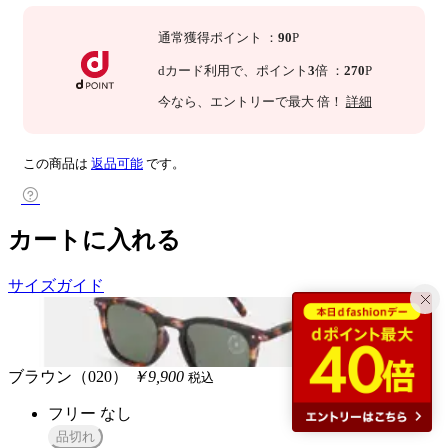
通常獲得ポイント
：
90
P
dカード利用で、
ポイント
3
倍
：
270
P
今なら
、エントリーで最大
倍！
詳細
この商品は
返品可能
です。
カートに入れる
サイズガイド
ブラウン（020）
￥9,900
税込
フリー
なし
品切れ