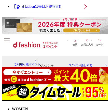
d fashionは毎日お得宣言!!
検索
お気に入り
カート
ご利用可能ポイント
ログイン/発行する
WOMEN