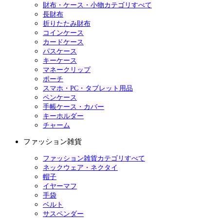
財布・ケース・小物カテゴリすべて
長財布
折りたたみ財布
コインケース
カードケース
パスケース
キーケース
マネークリップ
ポーチ
スマホ・PC・タブレット用品
ペンケース
手帳ケース・カバー
キーホルダー
チャーム
ファッション雑貨
ファッション雑貨カテゴリすべて
ネックウェア・ネクタイ
帽子
イヤーマフ
手袋
ベルト
サスペンダー