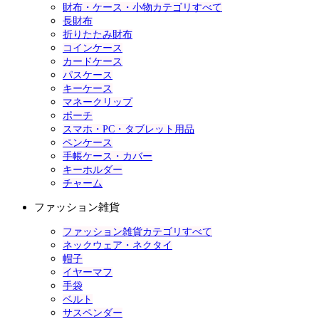
財布・ケース・小物カテゴリすべて
長財布
折りたたみ財布
コインケース
カードケース
パスケース
キーケース
マネークリップ
ポーチ
スマホ・PC・タブレット用品
ペンケース
手帳ケース・カバー
キーホルダー
チャーム
ファッション雑貨
ファッション雑貨カテゴリすべて
ネックウェア・ネクタイ
帽子
イヤーマフ
手袋
ベルト
サスペンダー