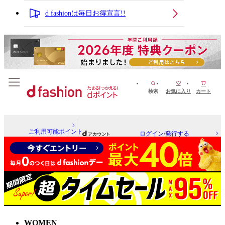
d fashionは毎日お得宣言!!
検索
お気に入り
カート
ご利用可能ポイント
ログイン/発行する
WOMEN