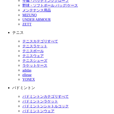
守備・バッティンググローブ
野球・ソフトボール バッグ/ケース
メンテナンス用品
MIZUNO
UNDER ARMOUR
ZETT
テニス
テニスカテゴリすべて
テニスラケット
テニスボール
テニスウェア
テニスシューズ
ラケットケース
adidas
ellesse
YONEX
バドミントン
バドミントンカテゴリすべて
バドミントンラケット
バドミントンシャトルコック
バドミントンウェア