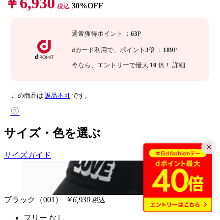
￥6,930
30%OFF
税込
通常獲得ポイント
：
63
P
dカード利用で、
ポイント
3
倍
：
189
P
今なら
、エントリーで最大
10
倍！
詳細
この商品は
返品不可
です。
サイズ・色を選ぶ
サイズガイド
ブラック（001）
￥6,930
税込
フリー
なし