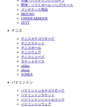
守備・バッティンググローブ
野球・ソフトボール バッグ/ケース
メンテナンス用品
MIZUNO
UNDER ARMOUR
ZETT
テニス
テニスカテゴリすべて
テニスラケット
テニスボール
テニスウェア
テニスシューズ
ラケットケース
adidas
ellesse
YONEX
バドミントン
バドミントンカテゴリすべて
バドミントンラケット
バドミントンシャトルコック
バドミントンウェア