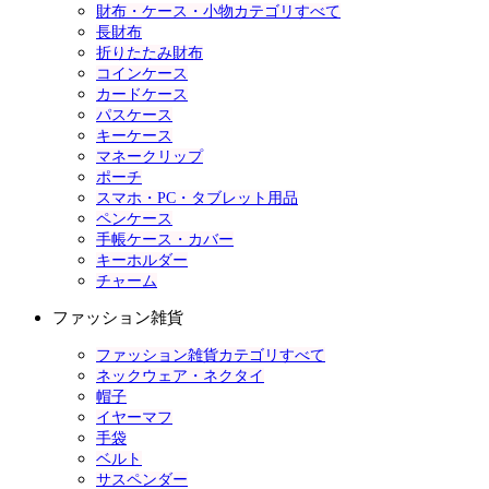
財布・ケース・小物カテゴリすべて
長財布
折りたたみ財布
コインケース
カードケース
パスケース
キーケース
マネークリップ
ポーチ
スマホ・PC・タブレット用品
ペンケース
手帳ケース・カバー
キーホルダー
チャーム
ファッション雑貨
ファッション雑貨カテゴリすべて
ネックウェア・ネクタイ
帽子
イヤーマフ
手袋
ベルト
サスペンダー