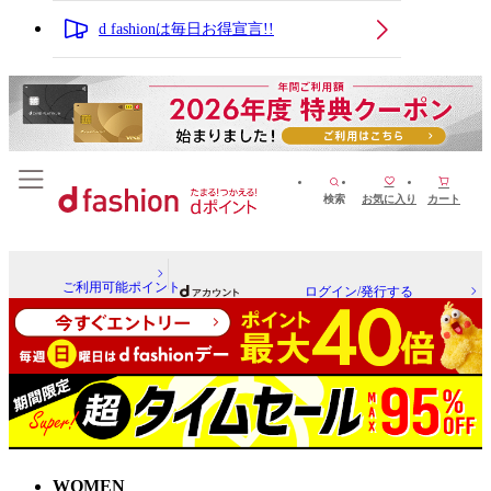
d fashionは毎日お得宣言!!
検索
お気に入り
カート
ご利用可能ポイント
ログイン/発行する
WOMEN