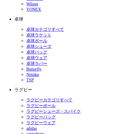
Wilson
YONEX
卓球
卓球カテゴリすべて
卓球ラケット
卓球ボール
卓球シューズ
卓球バッグ
卓球ウェア
卓球ラバー
Butterfly
Nittaku
TSP
ラグビー
ラグビーカテゴリすべて
ラグビーボール
ラグビーシューズ・スパイク
ラグビーバッグ
ラグビーウェア
adidas
canterbury