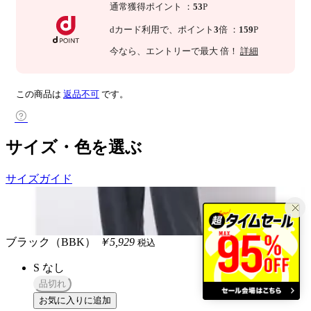
通常獲得ポイント
：
53
P
dカード利用で、
ポイント
3
倍
：
159
P
今なら
、エントリーで最大
倍！
詳細
この商品は
返品不可
です。
サイズ・色を選ぶ
サイズガイド
ブラック（BBK）
￥5,929
税込
S
なし
品切れ
お気に入りに追加