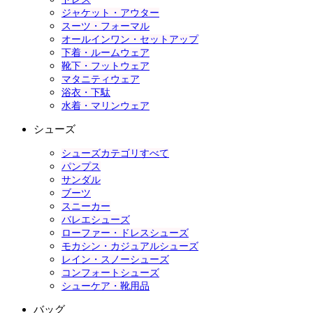
ジャケット・アウター
スーツ・フォーマル
オールインワン・セットアップ
下着・ルームウェア
靴下・フットウェア
マタニティウェア
浴衣・下駄
水着・マリンウェア
シューズ
シューズカテゴリすべて
パンプス
サンダル
ブーツ
スニーカー
バレエシューズ
ローファー・ドレスシューズ
モカシン・カジュアルシューズ
レイン・スノーシューズ
コンフォートシューズ
シューケア・靴用品
バッグ