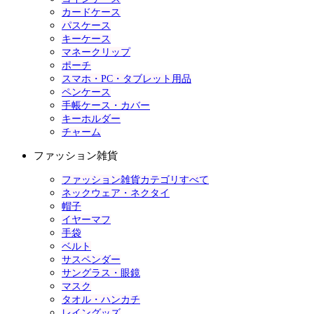
カードケース
パスケース
キーケース
マネークリップ
ポーチ
スマホ・PC・タブレット用品
ペンケース
手帳ケース・カバー
キーホルダー
チャーム
ファッション雑貨
ファッション雑貨カテゴリすべて
ネックウェア・ネクタイ
帽子
イヤーマフ
手袋
ベルト
サスペンダー
サングラス・眼鏡
マスク
タオル・ハンカチ
レイングッズ