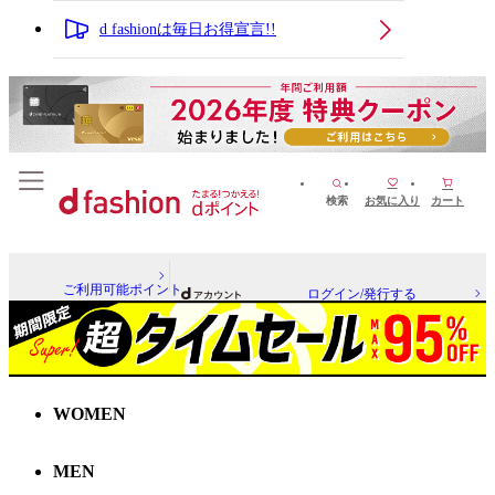
d fashionは毎日お得宣言!!
検索
お気に入り
カート
ご利用可能ポイント
ログイン/発行する
WOMEN
MEN