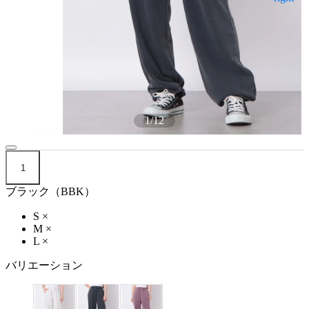
1
/
12
1
ブラック（BBK）
S
×
M
×
L
×
バリエーション