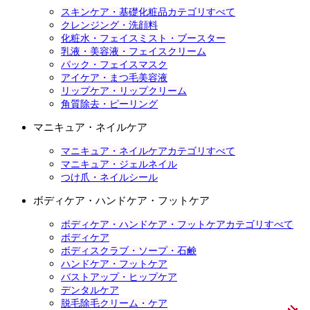
スキンケア・基礎化粧品カテゴリすべて
クレンジング・洗顔料
化粧水・フェイスミスト・ブースター
乳液・美容液・フェイスクリーム
パック・フェイスマスク
アイケア・まつ毛美容液
リップケア・リップクリーム
角質除去・ピーリング
マニキュア・ネイルケア
マニキュア・ネイルケアカテゴリすべて
マニキュア・ジェルネイル
つけ爪・ネイルシール
ボディケア・ハンドケア・フットケア
ボディケア・ハンドケア・フットケアカテゴリすべて
ボディケア
ボディスクラブ・ソープ・石鹸
ハンドケア・フットケア
バストアップ・ヒップケア
デンタルケア
脱毛除毛クリーム・ケア