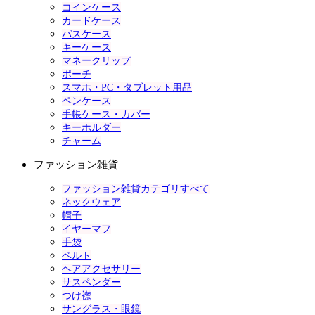
コインケース
カードケース
パスケース
キーケース
マネークリップ
ポーチ
スマホ・PC・タブレット用品
ペンケース
手帳ケース・カバー
キーホルダー
チャーム
ファッション雑貨
ファッション雑貨カテゴリすべて
ネックウェア
帽子
イヤーマフ
手袋
ベルト
ヘアアクセサリー
サスペンダー
つけ襟
サングラス・眼鏡