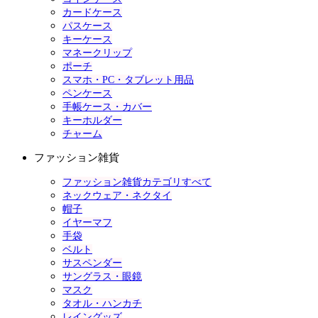
カードケース
パスケース
キーケース
マネークリップ
ポーチ
スマホ・PC・タブレット用品
ペンケース
手帳ケース・カバー
キーホルダー
チャーム
ファッション雑貨
ファッション雑貨カテゴリすべて
ネックウェア・ネクタイ
帽子
イヤーマフ
手袋
ベルト
サスペンダー
サングラス・眼鏡
マスク
タオル・ハンカチ
レイングッズ