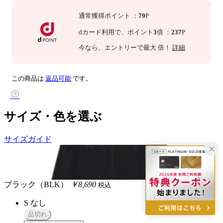
通常獲得ポイント
：
79
P
dカード利用で、
ポイント
3
倍
：
237
P
今なら
、エントリーで最大
倍！
詳細
この商品は
返品可能
です。
サイズ・色を選ぶ
サイズガイド
ブラック（BLK）
￥8,690
税込
S
なし
品切れ