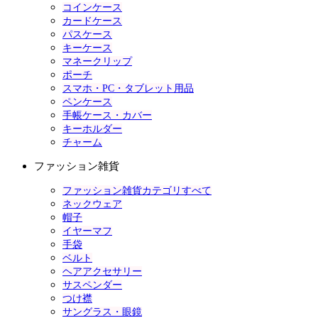
コインケース
カードケース
パスケース
キーケース
マネークリップ
ポーチ
スマホ・PC・タブレット用品
ペンケース
手帳ケース・カバー
キーホルダー
チャーム
ファッション雑貨
ファッション雑貨カテゴリすべて
ネックウェア
帽子
イヤーマフ
手袋
ベルト
ヘアアクセサリー
サスペンダー
つけ襟
サングラス・眼鏡