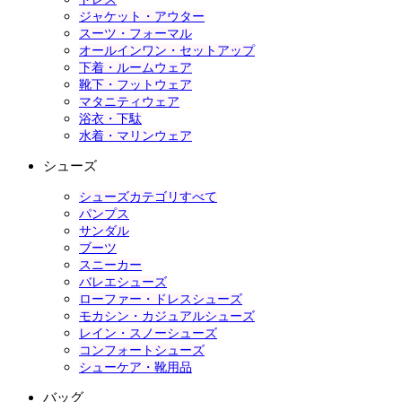
ジャケット・アウター
スーツ・フォーマル
オールインワン・セットアップ
下着・ルームウェア
靴下・フットウェア
マタニティウェア
浴衣・下駄
水着・マリンウェア
シューズ
シューズカテゴリすべて
パンプス
サンダル
ブーツ
スニーカー
バレエシューズ
ローファー・ドレスシューズ
モカシン・カジュアルシューズ
レイン・スノーシューズ
コンフォートシューズ
シューケア・靴用品
バッグ