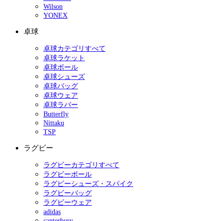
Wilson
YONEX
卓球
卓球カテゴリすべて
卓球ラケット
卓球ボール
卓球シューズ
卓球バッグ
卓球ウェア
卓球ラバー
Butterfly
Nittaku
TSP
ラグビー
ラグビーカテゴリすべて
ラグビーボール
ラグビーシューズ・スパイク
ラグビーバッグ
ラグビーウェア
adidas
canterbury