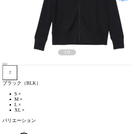
1
/
9
7
ブラック（BLK）
S
×
M
×
L
×
XL
×
バリエーション