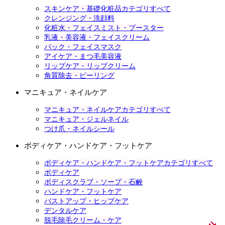
スキンケア・基礎化粧品カテゴリすべて
クレンジング・洗顔料
化粧水・フェイスミスト・ブースター
乳液・美容液・フェイスクリーム
パック・フェイスマスク
アイケア・まつ毛美容液
リップケア・リップクリーム
角質除去・ピーリング
マニキュア・ネイルケア
マニキュア・ネイルケアカテゴリすべて
マニキュア・ジェルネイル
つけ爪・ネイルシール
ボディケア・ハンドケア・フットケア
ボディケア・ハンドケア・フットケアカテゴリすべて
ボディケア
ボディスクラブ・ソープ・石鹸
ハンドケア・フットケア
バストアップ・ヒップケア
デンタルケア
脱毛除毛クリーム・ケア