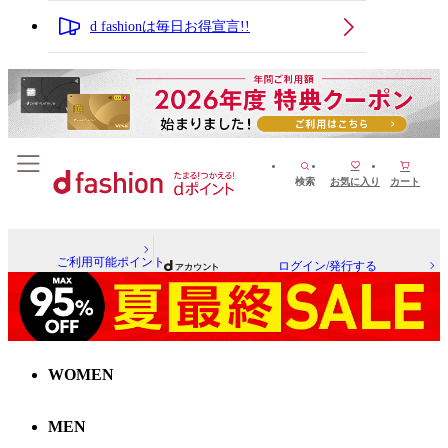
d fashionは毎日お得宣言!!
検索
お気に入り
カート
ご利用可能ポイント
ログイン/発行する
WOMEN
MEN