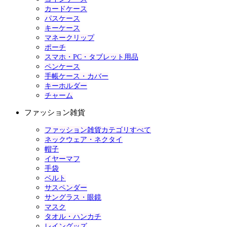
カードケース
パスケース
キーケース
マネークリップ
ポーチ
スマホ・PC・タブレット用品
ペンケース
手帳ケース・カバー
キーホルダー
チャーム
ファッション雑貨
ファッション雑貨カテゴリすべて
ネックウェア・ネクタイ
帽子
イヤーマフ
手袋
ベルト
サスペンダー
サングラス・眼鏡
マスク
タオル・ハンカチ
レイングッズ