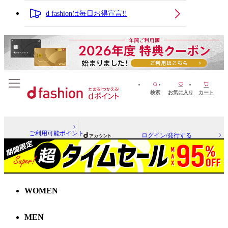
d fashionは毎日お得宣言!!
検索
お気に入り
カート
ご利用可能ポイント
ログイン/発行する
WOMEN
MEN