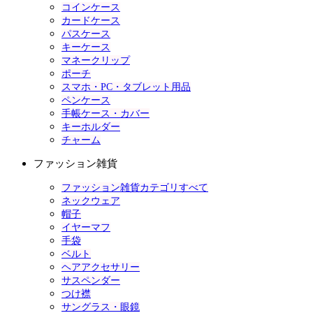
コインケース
カードケース
パスケース
キーケース
マネークリップ
ポーチ
スマホ・PC・タブレット用品
ペンケース
手帳ケース・カバー
キーホルダー
チャーム
ファッション雑貨
ファッション雑貨カテゴリすべて
ネックウェア
帽子
イヤーマフ
手袋
ベルト
ヘアアクセサリー
サスペンダー
つけ襟
サングラス・眼鏡