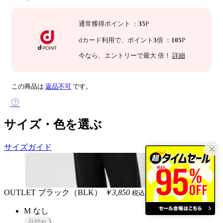
通常獲得ポイント
：
35
P
dカード利用で、
ポイント
3
倍
：
105
P
今なら
、エントリーで最大
倍！
詳細
この商品は
返品不可
です。
サイズ・色を選ぶ
サイズガイド
OUTLET
ブラック（BLK）
￥3,850
税込
M
なし
品切れ