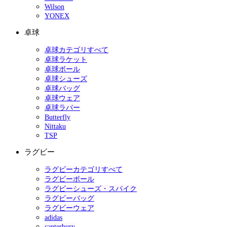
Wilson
YONEX
卓球
卓球カテゴリすべて
卓球ラケット
卓球ボール
卓球シューズ
卓球バッグ
卓球ウェア
卓球ラバー
Butterfly
Nittaku
TSP
ラグビー
ラグビーカテゴリすべて
ラグビーボール
ラグビーシューズ・スパイク
ラグビーバッグ
ラグビーウェア
adidas
canterbury