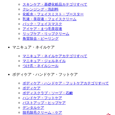
スキンケア・基礎化粧品カテゴリすべて
クレンジング・洗顔料
化粧水・フェイスミスト・ブースター
乳液・美容液・フェイスクリーム
パック・フェイスマスク
アイケア・まつ毛美容液
リップケア・リップクリーム
角質除去・ピーリング
マニキュア・ネイルケア
マニキュア・ネイルケアカテゴリすべて
マニキュア・ジェルネイル
つけ爪・ネイルシール
ボディケア・ハンドケア・フットケア
ボディケア・ハンドケア・フットケアカテゴリすべて
ボディケア
ボディスクラブ・ソープ・石鹸
ハンドケア・フットケア
バストアップ・ヒップケア
デンタルケア
脱毛除毛クリーム・ケア