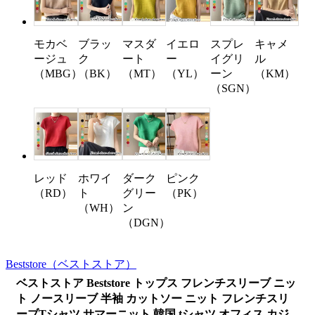
モカベ
ブラッ
マスダ
スプレ
キャメ
イエロ
ージュ
ク
ート
イグリ
ル
ー
（MBG）
（BK）
（MT）
ーン
（KM）
（YL）
（SGN）
レッド
ホワイ
ダーク
ピンク
（RD）
ト
グリー
（PK）
（WH）
ン
（DGN）
Beststore
（ベストストア）
ベストストア Beststore トップス フレンチスリーブ ニッ
ト ノースリーブ 半袖 カットソー ニット フレンチスリ
ーブTシャツ サマーニット 韓国 tシャツ オフィス カジ