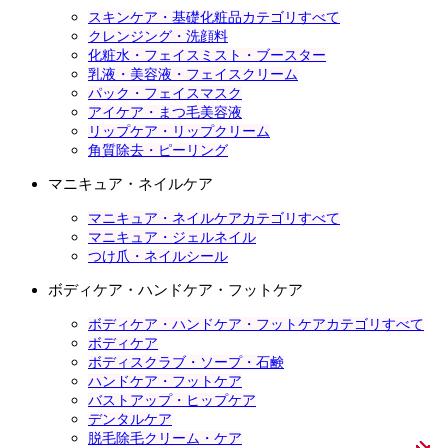
スキンケア・基礎化粧品カテゴリすべて
クレンジング・洗顔料
化粧水・フェイスミスト・ブースター
乳液・美容液・フェイスクリーム
パック・フェイスマスク
アイケア・まつ毛美容液
リップケア・リップクリーム
角質除去・ピーリング
マニキュア・ネイルケア
マニキュア・ネイルケアカテゴリすべて
マニキュア・ジェルネイル
つけ爪・ネイルシール
ボディケア・ハンドケア・フットケア
ボディケア・ハンドケア・フットケアカテゴリすべて
ボディケア
ボディスクラブ・ソープ・石鹸
ハンドケア・フットケア
バストアップ・ヒップケア
デンタルケア
脱毛除毛クリーム・ケア