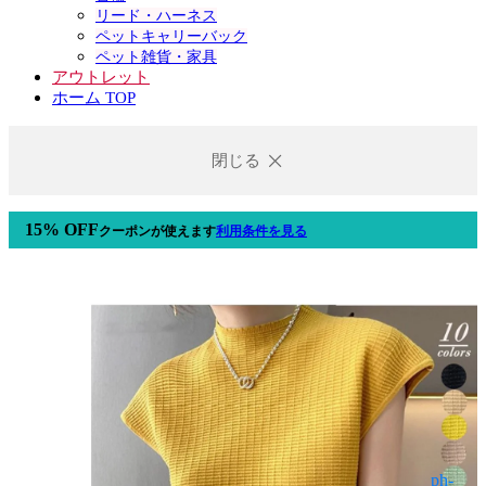
リード・ハーネス
ペットキャリーバック
ペット雑貨・家具
アウトレット
ホーム TOP
閉じる
15% OFF
クーポン
が使えます
利用条件を見る