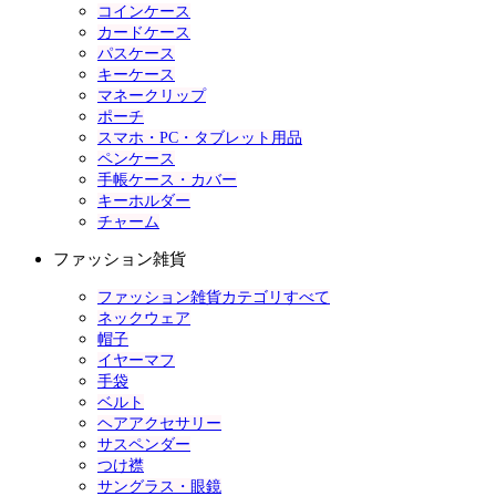
コインケース
カードケース
パスケース
キーケース
マネークリップ
ポーチ
スマホ・PC・タブレット用品
ペンケース
手帳ケース・カバー
キーホルダー
チャーム
ファッション雑貨
ファッション雑貨カテゴリすべて
ネックウェア
帽子
イヤーマフ
手袋
ベルト
ヘアアクセサリー
サスペンダー
つけ襟
サングラス・眼鏡