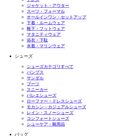
ジャケット・アウター
スーツ・フォーマル
オールインワン・セットアップ
下着・ルームウェア
靴下・フットウェア
マタニティウェア
浴衣・下駄
水着・マリンウェア
シューズ
シューズカテゴリすべて
パンプス
サンダル
ブーツ
スニーカー
バレエシューズ
ローファー・ドレスシューズ
モカシン・カジュアルシューズ
レイン・スノーシューズ
コンフォートシューズ
シューケア・靴用品
バッグ