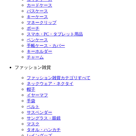
カードケース
パスケース
キーケース
マネークリップ
ポーチ
スマホ・PC・タブレット用品
ペンケース
手帳ケース・カバー
キーホルダー
チャーム
ファッション雑貨
ファッション雑貨カテゴリすべて
ネックウェア・ネクタイ
帽子
イヤーマフ
手袋
ベルト
サスペンダー
サングラス・眼鏡
マスク
タオル・ハンカチ
レイングッズ