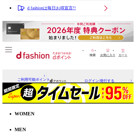
d fashionは毎日お得宣言!!
検索
お気に入り
カート
ご利用可能ポイント
ログイン/発行する
WOMEN
MEN