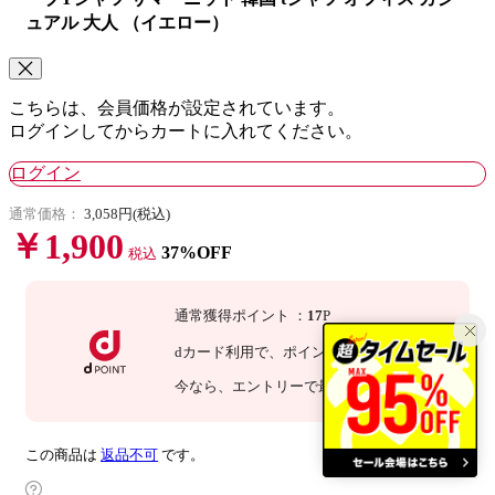
ュアル 大人 （イエロー）
こちらは、会員価格が設定されています。
ログインしてからカートに入れてください。
ログイン
通常価格：
3,058円(税込)
￥1,900
37%OFF
税込
通常獲得ポイント
：
17
P
dカード利用で、
ポイント
3
倍
：
51
P
今なら
、エントリーで最大
倍！
詳細
この商品は
返品不可
です。