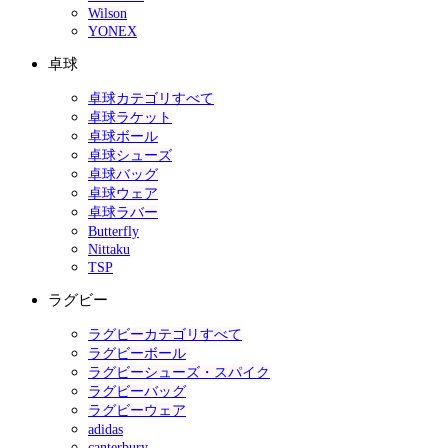
Wilson
YONEX
卓球
卓球カテゴリすべて
卓球ラケット
卓球ボール
卓球シューズ
卓球バッグ
卓球ウェア
卓球ラバー
Butterfly
Nittaku
TSP
ラグビー
ラグビーカテゴリすべて
ラグビーボール
ラグビーシューズ・スパイク
ラグビーバッグ
ラグビーウェア
adidas
canterbury