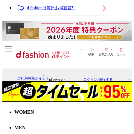
d fashionは毎日お得宣言!!
検索
お気に入り
カート
ご利用可能ポイント
ログイン/発行する
WOMEN
MEN