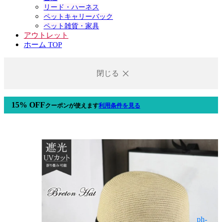
リード・ハーネス
ペットキャリーバック
ペット雑貨・家具
アウトレット
ホーム TOP
閉じる
15% OFF
クーポン
が使えます
利用条件を見る