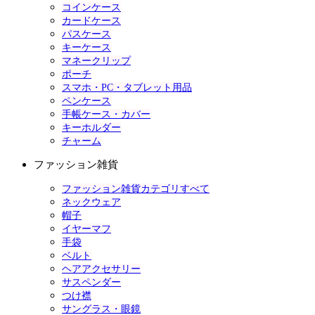
コインケース
カードケース
パスケース
キーケース
マネークリップ
ポーチ
スマホ・PC・タブレット用品
ペンケース
手帳ケース・カバー
キーホルダー
チャーム
ファッション雑貨
ファッション雑貨カテゴリすべて
ネックウェア
帽子
イヤーマフ
手袋
ベルト
ヘアアクセサリー
サスペンダー
つけ襟
サングラス・眼鏡