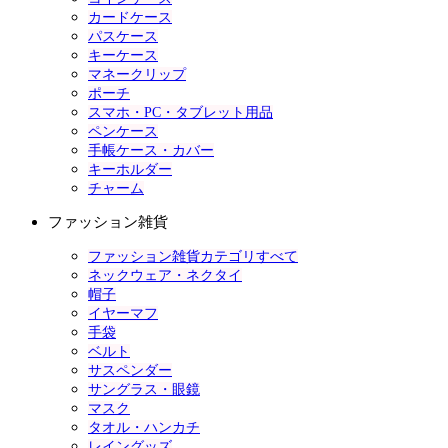
カードケース
パスケース
キーケース
マネークリップ
ポーチ
スマホ・PC・タブレット用品
ペンケース
手帳ケース・カバー
キーホルダー
チャーム
ファッション雑貨
ファッション雑貨カテゴリすべて
ネックウェア・ネクタイ
帽子
イヤーマフ
手袋
ベルト
サスペンダー
サングラス・眼鏡
マスク
タオル・ハンカチ
レイングッズ