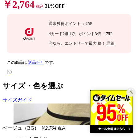
￥2,764
31%OFF
税込
通常獲得ポイント
：
25
P
dカード利用で、
ポイント
3
倍
：
75
P
今なら
、エントリーで最大
倍！
詳細
この商品は
返品不可
です。
サイズ・色を選ぶ
サイズガイド
ベージュ（BG）
￥2,764
税込