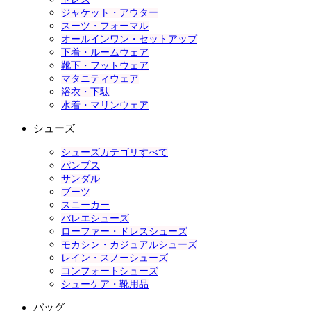
ジャケット・アウター
スーツ・フォーマル
オールインワン・セットアップ
下着・ルームウェア
靴下・フットウェア
マタニティウェア
浴衣・下駄
水着・マリンウェア
シューズ
シューズカテゴリすべて
パンプス
サンダル
ブーツ
スニーカー
バレエシューズ
ローファー・ドレスシューズ
モカシン・カジュアルシューズ
レイン・スノーシューズ
コンフォートシューズ
シューケア・靴用品
バッグ