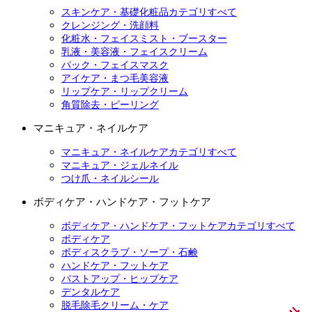
スキンケア・基礎化粧品カテゴリすべて
クレンジング・洗顔料
化粧水・フェイスミスト・ブースター
乳液・美容液・フェイスクリーム
パック・フェイスマスク
アイケア・まつ毛美容液
リップケア・リップクリーム
角質除去・ピーリング
マニキュア・ネイルケア
マニキュア・ネイルケアカテゴリすべて
マニキュア・ジェルネイル
つけ爪・ネイルシール
ボディケア・ハンドケア・フットケア
ボディケア・ハンドケア・フットケアカテゴリすべて
ボディケア
ボディスクラブ・ソープ・石鹸
ハンドケア・フットケア
バストアップ・ヒップケア
デンタルケア
脱毛除毛クリーム・ケア