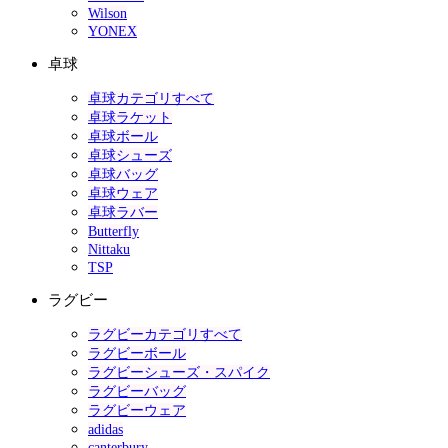
Wilson
YONEX
卓球
卓球カテゴリすべて
卓球ラケット
卓球ボール
卓球シューズ
卓球バッグ
卓球ウェア
卓球ラバー
Butterfly
Nittaku
TSP
ラグビー
ラグビーカテゴリすべて
ラグビーボール
ラグビーシューズ・スパイク
ラグビーバッグ
ラグビーウェア
adidas
canterbury