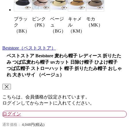
ブラッ
ピンク
キャメ
モカ
ベージ
ク
（PK）
ル
（MK）
ュ
（BK）
（KM）
（BG）
Beststore
（ベストストア）
ベストストア Beststore 麦わら帽子 レディース 折りたた
み つば広麦わら帽子 uvカット 日除け帽子 ひよけ帽子
つば広帽子 ストローハット 帽子 折りたたみ帽子 おしゃ
れ 大きいサイ （ベージュ）
こちらは、会員価格が設定されています。
ログインしてからカートに入れてください。
ログイン
通常価格：
4,048円(税込)