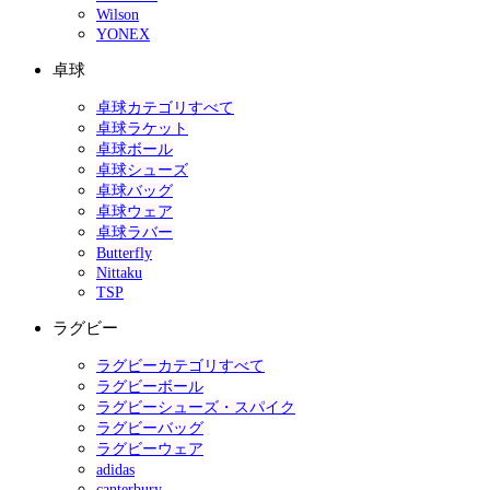
Wilson
YONEX
卓球
卓球カテゴリすべて
卓球ラケット
卓球ボール
卓球シューズ
卓球バッグ
卓球ウェア
卓球ラバー
Butterfly
Nittaku
TSP
ラグビー
ラグビーカテゴリすべて
ラグビーボール
ラグビーシューズ・スパイク
ラグビーバッグ
ラグビーウェア
adidas
canterbury