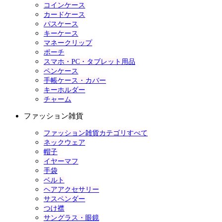
コインケース
カードケース
パスケース
キーケース
マネークリップ
ポーチ
スマホ・PC・タブレット用品
ペンケース
手帳ケース・カバー
キーホルダー
チャーム
ファッション雑貨
ファッション雑貨カテゴリすべて
ネックウェア
帽子
イヤーマフ
手袋
ベルト
ヘアアクセサリー
サスペンダー
つけ襟
サングラス・眼鏡