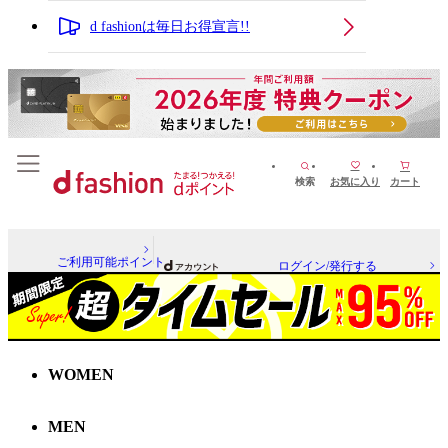
d fashionは毎日お得宣言!!
検索
お気に入り
カート
ご利用可能ポイント
ログイン/発行する
WOMEN
MEN