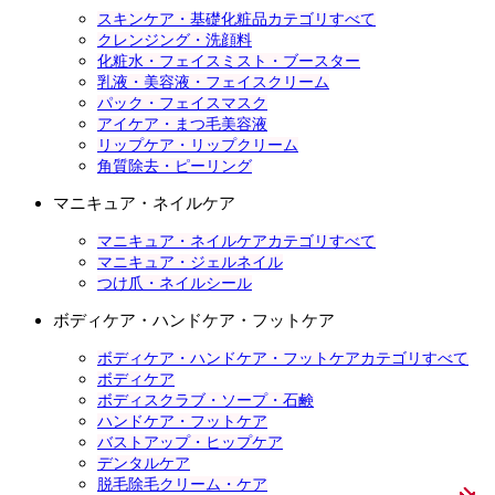
スキンケア・基礎化粧品カテゴリすべて
クレンジング・洗顔料
化粧水・フェイスミスト・ブースター
乳液・美容液・フェイスクリーム
パック・フェイスマスク
アイケア・まつ毛美容液
リップケア・リップクリーム
角質除去・ピーリング
マニキュア・ネイルケア
マニキュア・ネイルケアカテゴリすべて
マニキュア・ジェルネイル
つけ爪・ネイルシール
ボディケア・ハンドケア・フットケア
ボディケア・ハンドケア・フットケアカテゴリすべて
ボディケア
ボディスクラブ・ソープ・石鹸
ハンドケア・フットケア
バストアップ・ヒップケア
デンタルケア
脱毛除毛クリーム・ケア