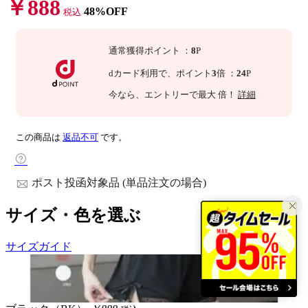
￥888
48%OFF
税込
通常獲得ポイント
：
8
P
dカード利用で、
ポイント
3
倍
：
24
P
今なら
、エントリーで最大
倍！
詳細
この商品は
返品不可
です。
ポスト投函対象品 (単品注文の場合)
サイズ・色を選ぶ
サイズガイド