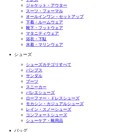
ジャケット・アウター
スーツ・フォーマル
オールインワン・セットアップ
下着・ルームウェア
靴下・フットウェア
マタニティウェア
浴衣・下駄
水着・マリンウェア
シューズ
シューズカテゴリすべて
パンプス
サンダル
ブーツ
スニーカー
バレエシューズ
ローファー・ドレスシューズ
モカシン・カジュアルシューズ
レイン・スノーシューズ
コンフォートシューズ
シューケア・靴用品
バッグ