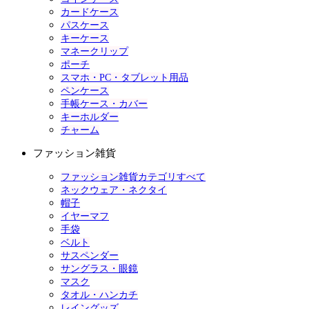
カードケース
パスケース
キーケース
マネークリップ
ポーチ
スマホ・PC・タブレット用品
ペンケース
手帳ケース・カバー
キーホルダー
チャーム
ファッション雑貨
ファッション雑貨カテゴリすべて
ネックウェア・ネクタイ
帽子
イヤーマフ
手袋
ベルト
サスペンダー
サングラス・眼鏡
マスク
タオル・ハンカチ
レイングッズ