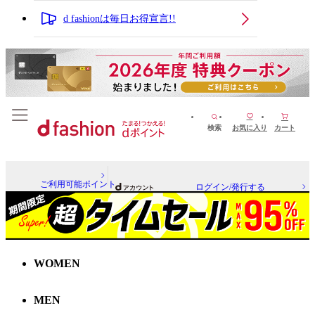
d fashionは毎日お得宣言!!
検索
お気に入り
カート
ご利用可能ポイント
ログイン/発行する
WOMEN
MEN