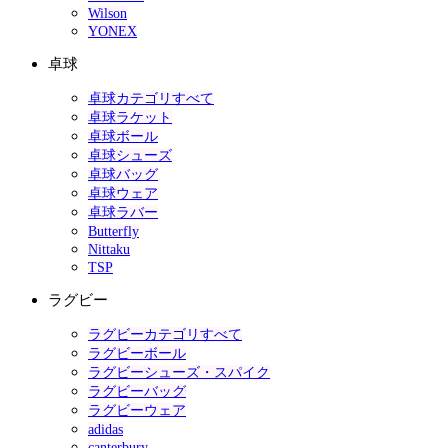
Wilson
YONEX
卓球
卓球カテゴリすべて
卓球ラケット
卓球ボール
卓球シューズ
卓球バッグ
卓球ウェア
卓球ラバー
Butterfly
Nittaku
TSP
ラグビー
ラグビーカテゴリすべて
ラグビーボール
ラグビーシューズ・スパイク
ラグビーバッグ
ラグビーウェア
adidas
canterbury