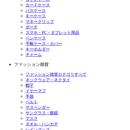
カードケース
パスケース
キーケース
マネークリップ
ポーチ
スマホ・PC・タブレット用品
ペンケース
手帳ケース・カバー
キーホルダー
チャーム
ファッション雑貨
ファッション雑貨カテゴリすべて
ネックウェア・ネクタイ
帽子
イヤーマフ
手袋
ベルト
サスペンダー
サングラス・眼鏡
マスク
タオル・ハンカチ
レイングッズ