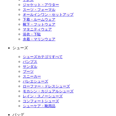
ジャケット・アウター
スーツ・フォーマル
オールインワン・セットアップ
下着・ルームウェア
靴下・フットウェア
マタニティウェア
浴衣・下駄
水着・マリンウェア
シューズ
シューズカテゴリすべて
パンプス
サンダル
ブーツ
スニーカー
バレエシューズ
ローファー・ドレスシューズ
モカシン・カジュアルシューズ
レイン・スノーシューズ
コンフォートシューズ
シューケア・靴用品
バッグ