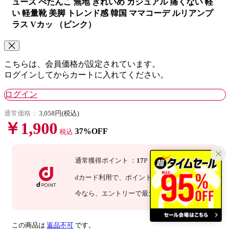
ューズ ぺたんこ 無地 きれいめ カジュアル 痛くない 軽
い 軽量靴 美脚 トレンド感 韓国 ママコーデ ルリアンプ
ラス Vカッ （ピンク）
こちらは、会員価格が設定されています。
ログインしてからカートに入れてください。
ログイン
通常価格：
3,058円(税込)
￥1,900
37%OFF
税込
通常獲得ポイント
：
17
P
dカード利用で、
ポイント
3
倍
：
51
P
今なら
、エントリーで最大
10
倍！
詳細
この商品は
返品不可
です。