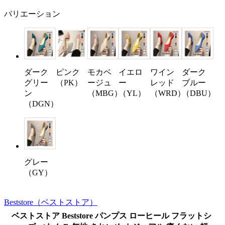
バリエーション
ダーク
ピンク
モカベ
イエロ
ワイン
ダーク
グリー
（PK）
ージュ
ー
レッド
ブルー
ン
（MBG）
（YL）
（WRD）
（DBU）
（DGN）
グレー
（GY）
Beststore
（ベストストア）
ベストストア Beststore パンプス ローヒール フラットシ