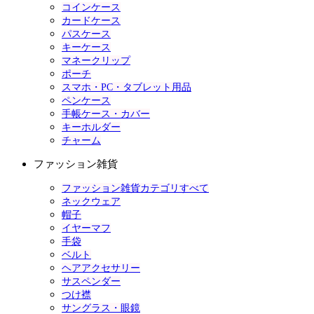
コインケース
カードケース
パスケース
キーケース
マネークリップ
ポーチ
スマホ・PC・タブレット用品
ペンケース
手帳ケース・カバー
キーホルダー
チャーム
ファッション雑貨
ファッション雑貨カテゴリすべて
ネックウェア
帽子
イヤーマフ
手袋
ベルト
ヘアアクセサリー
サスペンダー
つけ襟
サングラス・眼鏡