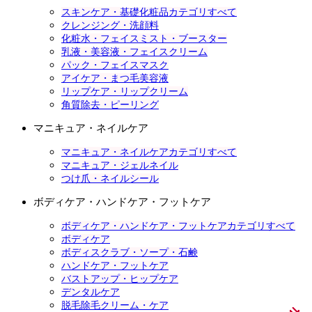
スキンケア・基礎化粧品カテゴリすべて
クレンジング・洗顔料
化粧水・フェイスミスト・ブースター
乳液・美容液・フェイスクリーム
パック・フェイスマスク
アイケア・まつ毛美容液
リップケア・リップクリーム
角質除去・ピーリング
マニキュア・ネイルケア
マニキュア・ネイルケアカテゴリすべて
マニキュア・ジェルネイル
つけ爪・ネイルシール
ボディケア・ハンドケア・フットケア
ボディケア・ハンドケア・フットケアカテゴリすべて
ボディケア
ボディスクラブ・ソープ・石鹸
ハンドケア・フットケア
バストアップ・ヒップケア
デンタルケア
脱毛除毛クリーム・ケア