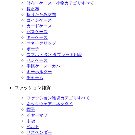
財布・ケース・小物カテゴリすべて
長財布
折りたたみ財布
コインケース
カードケース
パスケース
キーケース
マネークリップ
ポーチ
スマホ・PC・タブレット用品
ペンケース
手帳ケース・カバー
キーホルダー
チャーム
ファッション雑貨
ファッション雑貨カテゴリすべて
ネックウェア・ネクタイ
帽子
イヤーマフ
手袋
ベルト
サスペンダー