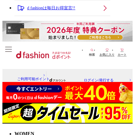
d fashionは毎日お得宣言!!
検索
お気に入り
カート
ご利用可能ポイント
ログイン/発行する
WOMEN