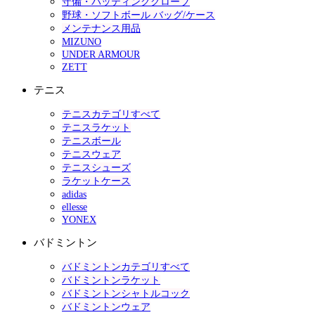
守備・バッティンググローブ
野球・ソフトボール バッグ/ケース
メンテナンス用品
MIZUNO
UNDER ARMOUR
ZETT
テニス
テニスカテゴリすべて
テニスラケット
テニスボール
テニスウェア
テニスシューズ
ラケットケース
adidas
ellesse
YONEX
バドミントン
バドミントンカテゴリすべて
バドミントンラケット
バドミントンシャトルコック
バドミントンウェア