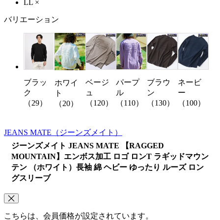
LL
×
バリエーション
ブラッ
ベージ
パープ
ブラウ
ネービ
ホワイ
ク
ュ
ル
ン
ー
ト
（29）
（120）
（110）
（130）
（100）
（20）
JEANS MATE
（ジーンズメイト）
ジーンズメイト JEANS MATE 【RAGGED
MOUNTAIN】エンボス加工 ロゴ ロンT ラギッドマウン
テン （ホワイト）長袖 綿 ヘビー ゆったり ルーズ ロン
グスリーブ
こちらは、会員価格が設定されています。