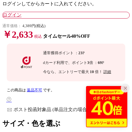
ログインしてからカートに入れてください。
ログイン
通常価格：
4,389円(税込)
￥2,633
タイムセール40%OFF
税込
通常獲得ポイント
：
23
P
dカード利用で、
ポイント
3
倍
：
69
P
今なら
、エントリーで最大
10
倍！
詳細
この商品は
返品不可
です。
ポスト投函対象品 (単品注文の場合)
サイズ・色を選ぶ