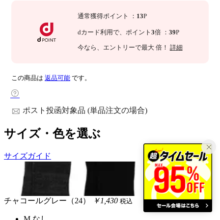
通常獲得ポイント
：
13
P
dカード利用で、
ポイント
3
倍
：
39
P
今なら
、エントリーで最大
倍！
詳細
この商品は
返品可能
です。
ポスト投函対象品 (単品注文の場合)
サイズ・色を選ぶ
サイズガイド
チャコールグレー（24）
￥1,430
税込
M
なし