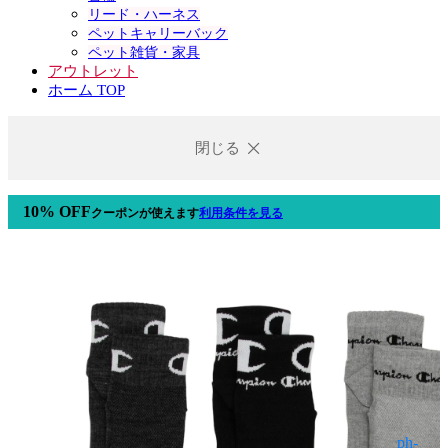
リード・ハーネス
ペットキャリーバック
ペット雑貨・家具
アウトレット
ホーム TOP
閉じる
10% OFF
クーポン
が使えます
利用条件を見る