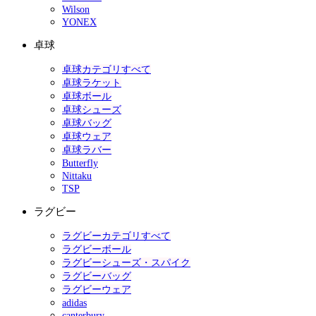
Wilson
YONEX
卓球
卓球カテゴリすべて
卓球ラケット
卓球ボール
卓球シューズ
卓球バッグ
卓球ウェア
卓球ラバー
Butterfly
Nittaku
TSP
ラグビー
ラグビーカテゴリすべて
ラグビーボール
ラグビーシューズ・スパイク
ラグビーバッグ
ラグビーウェア
adidas
canterbury