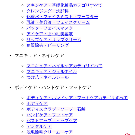
スキンケア・基礎化粧品カテゴリすべて
クレンジング・洗顔料
化粧水・フェイスミスト・ブースター
乳液・美容液・フェイスクリーム
パック・フェイスマスク
アイケア・まつ毛美容液
リップケア・リップクリーム
角質除去・ピーリング
マニキュア・ネイルケア
マニキュア・ネイルケアカテゴリすべて
マニキュア・ジェルネイル
つけ爪・ネイルシール
ボディケア・ハンドケア・フットケア
ボディケア・ハンドケア・フットケアカテゴリすべて
ボディケア
ボディスクラブ・ソープ・石鹸
ハンドケア・フットケア
バストアップ・ヒップケア
デンタルケア
脱毛除毛クリーム・ケア