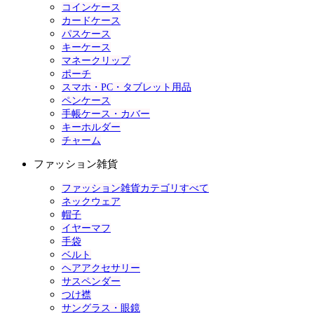
コインケース
カードケース
パスケース
キーケース
マネークリップ
ポーチ
スマホ・PC・タブレット用品
ペンケース
手帳ケース・カバー
キーホルダー
チャーム
ファッション雑貨
ファッション雑貨カテゴリすべて
ネックウェア
帽子
イヤーマフ
手袋
ベルト
ヘアアクセサリー
サスペンダー
つけ襟
サングラス・眼鏡