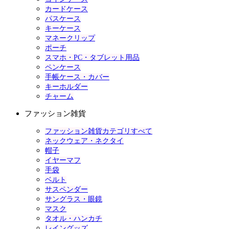
カードケース
パスケース
キーケース
マネークリップ
ポーチ
スマホ・PC・タブレット用品
ペンケース
手帳ケース・カバー
キーホルダー
チャーム
ファッション雑貨
ファッション雑貨カテゴリすべて
ネックウェア・ネクタイ
帽子
イヤーマフ
手袋
ベルト
サスペンダー
サングラス・眼鏡
マスク
タオル・ハンカチ
レイングッズ