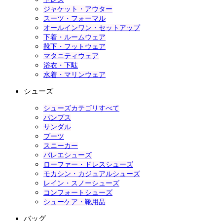
ジャケット・アウター
スーツ・フォーマル
オールインワン・セットアップ
下着・ルームウェア
靴下・フットウェア
マタニティウェア
浴衣・下駄
水着・マリンウェア
シューズ
シューズカテゴリすべて
パンプス
サンダル
ブーツ
スニーカー
バレエシューズ
ローファー・ドレスシューズ
モカシン・カジュアルシューズ
レイン・スノーシューズ
コンフォートシューズ
シューケア・靴用品
バッグ