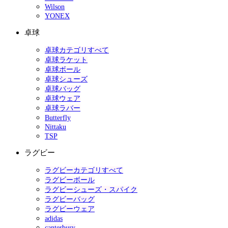
Wilson
YONEX
卓球
卓球カテゴリすべて
卓球ラケット
卓球ボール
卓球シューズ
卓球バッグ
卓球ウェア
卓球ラバー
Butterfly
Nittaku
TSP
ラグビー
ラグビーカテゴリすべて
ラグビーボール
ラグビーシューズ・スパイク
ラグビーバッグ
ラグビーウェア
adidas
canterbury