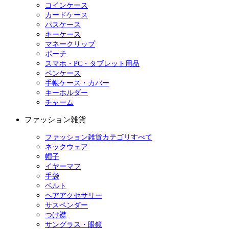
コインケース
カードケース
パスケース
キーケース
マネークリップ
ポーチ
スマホ・PC・タブレット用品
ペンケース
手帳ケース・カバー
キーホルダー
チャーム
ファッション雑貨
ファッション雑貨カテゴリすべて
ネックウェア
帽子
イヤーマフ
手袋
ベルト
ヘアアクセサリー
サスペンダー
つけ襟
サングラス・眼鏡