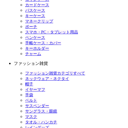
カードケース
パスケース
キーケース
マネークリップ
ポーチ
スマホ・PC・タブレット用品
ペンケース
手帳ケース・カバー
キーホルダー
チャーム
ファッション雑貨
ファッション雑貨カテゴリすべて
ネックウェア・ネクタイ
帽子
イヤーマフ
手袋
ベルト
サスペンダー
サングラス・眼鏡
マスク
タオル・ハンカチ
レイングッズ