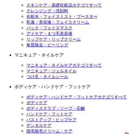
スキンケア・基礎化粧品カテゴリすべて
クレンジング・洗顔料
化粧水・フェイスミスト・ブースター
乳液・美容液・フェイスクリーム
パック・フェイスマスク
アイケア・まつ毛美容液
リップケア・リップクリーム
角質除去・ピーリング
マニキュア・ネイルケア
マニキュア・ネイルケアカテゴリすべて
マニキュア・ジェルネイル
つけ爪・ネイルシール
ボディケア・ハンドケア・フットケア
ボディケア・ハンドケア・フットケアカテゴリすべて
ボディケア
ボディスクラブ・ソープ・石鹸
ハンドケア・フットケア
バストアップ・ヒップケア
デンタルケア
脱毛除毛クリーム・ケア