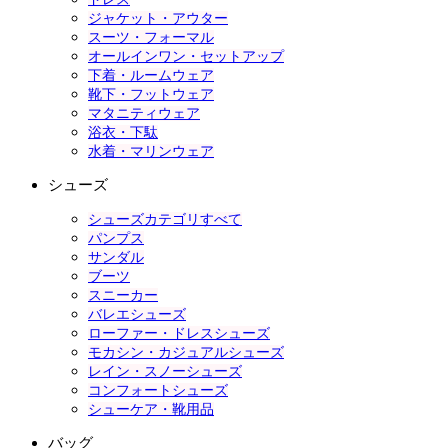
ジャケット・アウター
スーツ・フォーマル
オールインワン・セットアップ
下着・ルームウェア
靴下・フットウェア
マタニティウェア
浴衣・下駄
水着・マリンウェア
シューズ
シューズカテゴリすべて
パンプス
サンダル
ブーツ
スニーカー
バレエシューズ
ローファー・ドレスシューズ
モカシン・カジュアルシューズ
レイン・スノーシューズ
コンフォートシューズ
シューケア・靴用品
バッグ