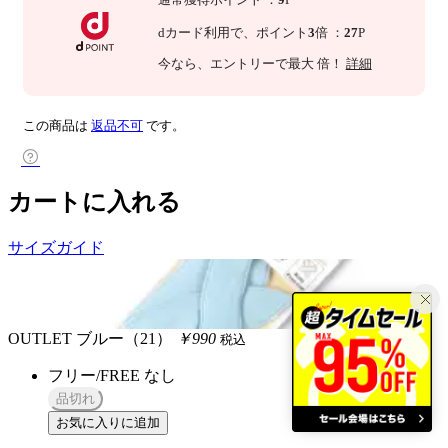
dカード利用で、
ポイント
3
倍
：
27
P
今なら
、エントリーで最大
倍！
詳細
この商品は
返品不可
です。
カートに入れる
サイズガイド
OUTLET
ブルー（21）
￥990
税込
フリー/FREE
なし
品切れ
お気に入りに追加