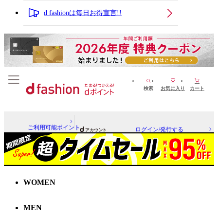
d fashionは毎日お得宣言!!
検索
お気に入り
カート
ご利用可能ポイント
ログイン/発行する
WOMEN
MEN