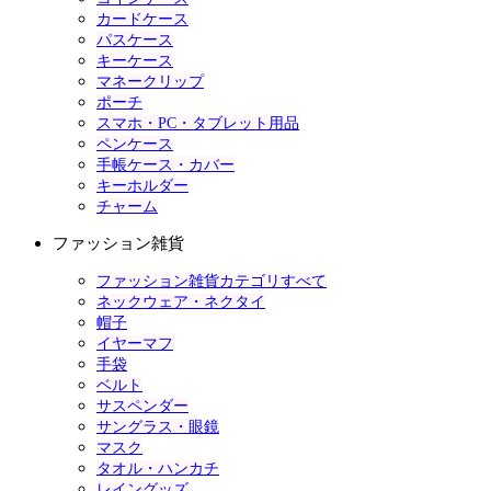
カードケース
パスケース
キーケース
マネークリップ
ポーチ
スマホ・PC・タブレット用品
ペンケース
手帳ケース・カバー
キーホルダー
チャーム
ファッション雑貨
ファッション雑貨カテゴリすべて
ネックウェア・ネクタイ
帽子
イヤーマフ
手袋
ベルト
サスペンダー
サングラス・眼鏡
マスク
タオル・ハンカチ
レイングッズ