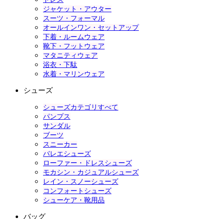
ジャケット・アウター
スーツ・フォーマル
オールインワン・セットアップ
下着・ルームウェア
靴下・フットウェア
マタニティウェア
浴衣・下駄
水着・マリンウェア
シューズ
シューズカテゴリすべて
パンプス
サンダル
ブーツ
スニーカー
バレエシューズ
ローファー・ドレスシューズ
モカシン・カジュアルシューズ
レイン・スノーシューズ
コンフォートシューズ
シューケア・靴用品
バッグ