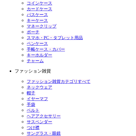
コインケース
カードケース
パスケース
キーケース
マネークリップ
ポーチ
スマホ・PC・タブレット用品
ペンケース
手帳ケース・カバー
キーホルダー
チャーム
ファッション雑貨
ファッション雑貨カテゴリすべて
ネックウェア
帽子
イヤーマフ
手袋
ベルト
ヘアアクセサリー
サスペンダー
つけ襟
サングラス・眼鏡