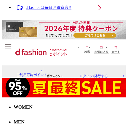
d fashionは毎日お得宣言!!
検索
お気に入り
カート
ご利用可能ポイント
ログイン/発行する
WOMEN
MEN