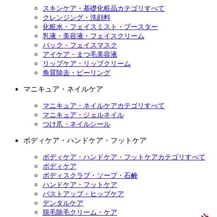
スキンケア・基礎化粧品カテゴリすべて
クレンジング・洗顔料
化粧水・フェイスミスト・ブースター
乳液・美容液・フェイスクリーム
パック・フェイスマスク
アイケア・まつ毛美容液
リップケア・リップクリーム
角質除去・ピーリング
マニキュア・ネイルケア
マニキュア・ネイルケアカテゴリすべて
マニキュア・ジェルネイル
つけ爪・ネイルシール
ボディケア・ハンドケア・フットケア
ボディケア・ハンドケア・フットケアカテゴリすべて
ボディケア
ボディスクラブ・ソープ・石鹸
ハンドケア・フットケア
バストアップ・ヒップケア
デンタルケア
脱毛除毛クリーム・ケア