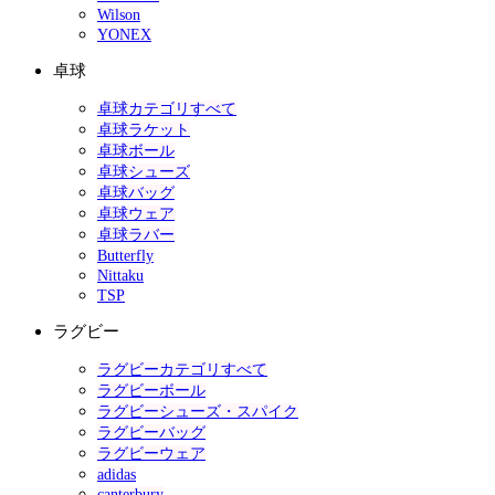
Wilson
YONEX
卓球
卓球カテゴリすべて
卓球ラケット
卓球ボール
卓球シューズ
卓球バッグ
卓球ウェア
卓球ラバー
Butterfly
Nittaku
TSP
ラグビー
ラグビーカテゴリすべて
ラグビーボール
ラグビーシューズ・スパイク
ラグビーバッグ
ラグビーウェア
adidas
canterbury