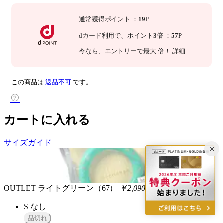
通常獲得ポイント
：
19
P
dカード利用で、
ポイント
3
倍
：
57
P
今なら
、エントリーで最大
倍！
詳細
この商品は
返品不可
です。
カートに入れる
サイズガイド
OUTLET
ライトグリーン（67）
￥2,090
税込
S
なし
品切れ