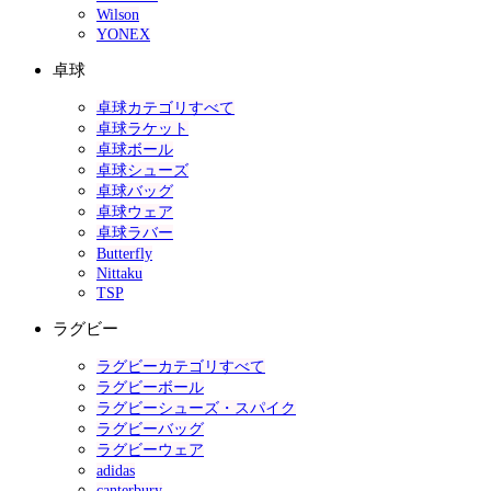
Wilson
YONEX
卓球
卓球カテゴリすべて
卓球ラケット
卓球ボール
卓球シューズ
卓球バッグ
卓球ウェア
卓球ラバー
Butterfly
Nittaku
TSP
ラグビー
ラグビーカテゴリすべて
ラグビーボール
ラグビーシューズ・スパイク
ラグビーバッグ
ラグビーウェア
adidas
canterbury