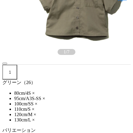
1
/
7
1
グリーン（26）
80cm/4S
×
95cm/A3S-SS
×
100cm/SS
×
110cm/S
×
120cm/M
×
130cm/L
×
バリエーション