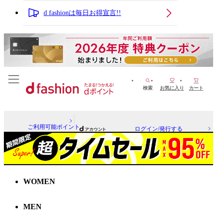
d fashionは毎日お得宣言!!
検索
お気に入り
カート
ご利用可能ポイント
ログイン/発行する
WOMEN
MEN