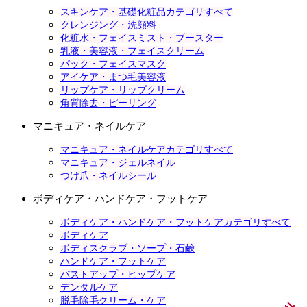
スキンケア・基礎化粧品カテゴリすべて
クレンジング・洗顔料
化粧水・フェイスミスト・ブースター
乳液・美容液・フェイスクリーム
パック・フェイスマスク
アイケア・まつ毛美容液
リップケア・リップクリーム
角質除去・ピーリング
マニキュア・ネイルケア
マニキュア・ネイルケアカテゴリすべて
マニキュア・ジェルネイル
つけ爪・ネイルシール
ボディケア・ハンドケア・フットケア
ボディケア・ハンドケア・フットケアカテゴリすべて
ボディケア
ボディスクラブ・ソープ・石鹸
ハンドケア・フットケア
バストアップ・ヒップケア
デンタルケア
脱毛除毛クリーム・ケア