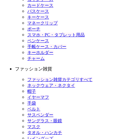
カードケース
パスケース
キーケース
マネークリップ
ポーチ
スマホ・PC・タブレット用品
ペンケース
手帳ケース・カバー
キーホルダー
チャーム
ファッション雑貨
ファッション雑貨カテゴリすべて
ネックウェア・ネクタイ
帽子
イヤーマフ
手袋
ベルト
サスペンダー
サングラス・眼鏡
マスク
タオル・ハンカチ
レイングッズ