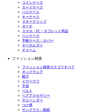
コインケース
カードケース
パスケース
キーケース
マネークリップ
ポーチ
スマホ・PC・タブレット用品
ペンケース
手帳ケース・カバー
キーホルダー
チャーム
ファッション雑貨
ファッション雑貨カテゴリすべて
ネックウェア
帽子
イヤーマフ
手袋
ベルト
ヘアアクセサリー
サスペンダー
つけ襟
サングラス・眼鏡