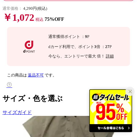
通常価格：
4,290円(税込)
￥1,072
75%OFF
税込
通常獲得ポイント
：
9
P
dカード利用で、
ポイント
3
倍
：
27
P
今なら
、エントリーで最大
倍！
詳細
この商品は
返品不可
です。
サイズ・色を選ぶ
サイズガイド