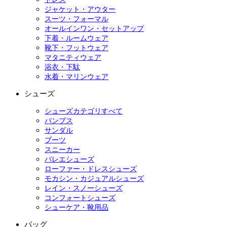
ジャケット・アウター
スーツ・フォーマル
オールインワン・セットアップ
下着・ルームウェア
靴下・フットウェア
マタニティウェア
浴衣・下駄
水着・マリンウェア
シューズ
シューズカテゴリすべて
パンプス
サンダル
ブーツ
スニーカー
バレエシューズ
ローファー・ドレスシューズ
モカシン・カジュアルシューズ
レイン・スノーシューズ
コンフォートシューズ
シューケア・靴用品
バッグ