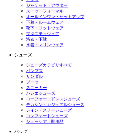
ジャケット・アウター
スーツ・フォーマル
オールインワン・セットアップ
下着・ルームウェア
靴下・フットウェア
マタニティウェア
浴衣・下駄
水着・マリンウェア
シューズ
シューズカテゴリすべて
パンプス
サンダル
ブーツ
スニーカー
バレエシューズ
ローファー・ドレスシューズ
モカシン・カジュアルシューズ
レイン・スノーシューズ
コンフォートシューズ
シューケア・靴用品
バッグ