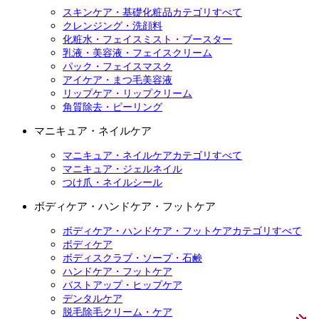
スキンケア・基礎化粧品カテゴリすべて
クレンジング・洗顔料
化粧水・フェイスミスト・ブースター
乳液・美容液・フェイスクリーム
パック・フェイスマスク
アイケア・まつ毛美容液
リップケア・リップクリーム
角質除去・ピーリング
マニキュア・ネイルケア
マニキュア・ネイルケアカテゴリすべて
マニキュア・ジェルネイル
つけ爪・ネイルシール
ボディケア・ハンドケア・フットケア
ボディケア・ハンドケア・フットケアカテゴリすべて
ボディケア
ボディスクラブ・ソープ・石鹸
ハンドケア・フットケア
バストアップ・ヒップケア
デンタルケア
脱毛除毛クリーム・ケア