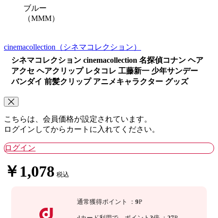
ブルー
（MMM）
cinemacollection
（シネマコレクション）
シネマコレクション cinemacollection 名探偵コナン ヘア
アクセ ヘアクリップ レタコレ 工藤新一 少年サンデー
バンダイ 前髪クリップ アニメキャラクター グッズ
こちらは、会員価格が設定されています。
ログインしてからカートに入れてください。
ログイン
￥1,078
税込
通常獲得ポイント
：
9
P
dカード利用で、
ポイント
3
倍
：
27
P