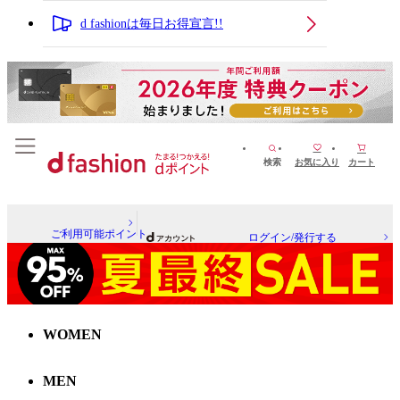
d fashionは毎日お得宣言!!
検索
お気に入り
カート
ご利用可能ポイント
ログイン/発行する
WOMEN
MEN