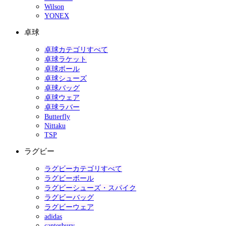
Wilson
YONEX
卓球
卓球カテゴリすべて
卓球ラケット
卓球ボール
卓球シューズ
卓球バッグ
卓球ウェア
卓球ラバー
Butterfly
Nittaku
TSP
ラグビー
ラグビーカテゴリすべて
ラグビーボール
ラグビーシューズ・スパイク
ラグビーバッグ
ラグビーウェア
adidas
canterbury