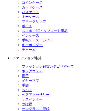
コインケース
カードケース
パスケース
キーケース
マネークリップ
ポーチ
スマホ・PC・タブレット用品
ペンケース
手帳ケース・カバー
キーホルダー
チャーム
ファッション雑貨
ファッション雑貨カテゴリすべて
ネックウェア
帽子
イヤーマフ
手袋
ベルト
ヘアアクセサリー
サスペンダー
つけ襟
サングラス・眼鏡