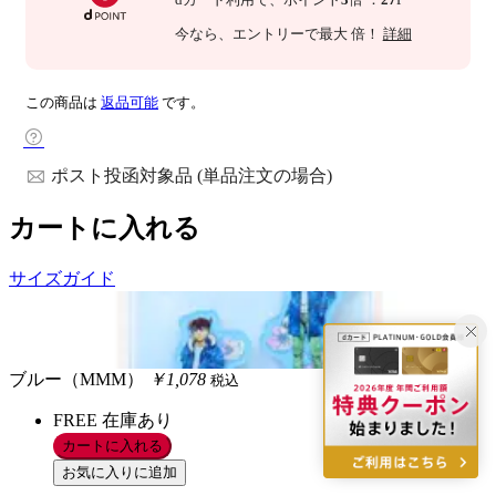
今なら
、エントリーで最大
倍！
詳細
この商品は
返品可能
です。
ポスト投函対象品 (単品注文の場合)
カートに入れる
サイズガイド
ブルー（MMM）
￥1,078
税込
FREE
在庫あり
カートに入れる
お気に入りに追加