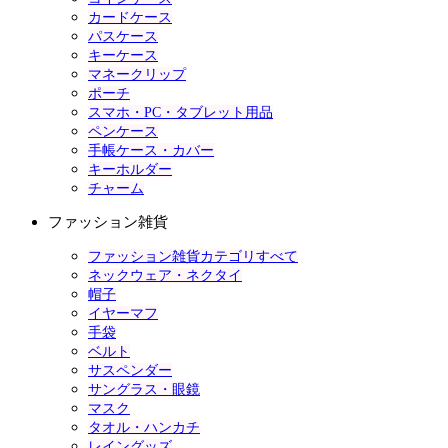
カードケース
パスケース
キーケース
マネークリップ
ポーチ
スマホ・PC・タブレット用品
ペンケース
手帳ケース・カバー
キーホルダー
チャーム
ファッション雑貨
ファッション雑貨カテゴリすべて
ネックウェア・ネクタイ
帽子
イヤーマフ
手袋
ベルト
サスペンダー
サングラス・眼鏡
マスク
タオル・ハンカチ
レイングッズ