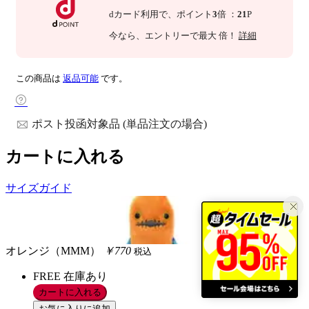
dカード利用で、
ポイント
3
倍
：
21
P
今なら
、エントリーで最大
倍！
詳細
この商品は
返品可能
です。
ポスト投函対象品 (単品注文の場合)
カートに入れる
サイズガイド
オレンジ（MMM）
￥770
税込
FREE
在庫あり
カートに入れる
お気に入りに追加