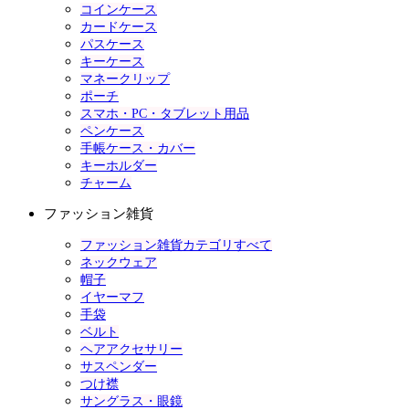
コインケース
カードケース
パスケース
キーケース
マネークリップ
ポーチ
スマホ・PC・タブレット用品
ペンケース
手帳ケース・カバー
キーホルダー
チャーム
ファッション雑貨
ファッション雑貨カテゴリすべて
ネックウェア
帽子
イヤーマフ
手袋
ベルト
ヘアアクセサリー
サスペンダー
つけ襟
サングラス・眼鏡