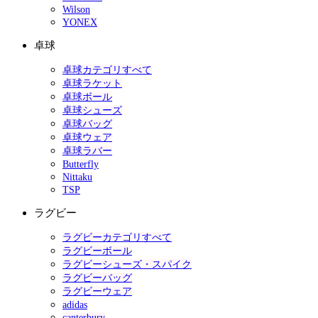
Wilson
YONEX
卓球
卓球カテゴリすべて
卓球ラケット
卓球ボール
卓球シューズ
卓球バッグ
卓球ウェア
卓球ラバー
Butterfly
Nittaku
TSP
ラグビー
ラグビーカテゴリすべて
ラグビーボール
ラグビーシューズ・スパイク
ラグビーバッグ
ラグビーウェア
adidas
canterbury