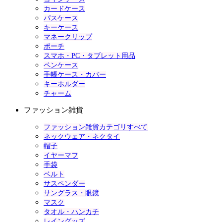
カードケース
パスケース
キーケース
マネークリップ
ポーチ
スマホ・PC・タブレット用品
ペンケース
手帳ケース・カバー
キーホルダー
チャーム
ファッション雑貨
ファッション雑貨カテゴリすべて
ネックウェア・ネクタイ
帽子
イヤーマフ
手袋
ベルト
サスペンダー
サングラス・眼鏡
マスク
タオル・ハンカチ
レイングッズ