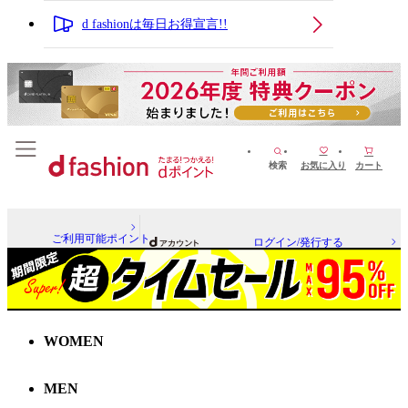
d fashionは毎日お得宣言!!
検索
お気に入り
カート
ご利用可能ポイント
ログイン/発行する
WOMEN
MEN