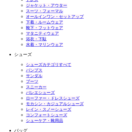
ジャケット・アウター
スーツ・フォーマル
オールインワン・セットアップ
下着・ルームウェア
靴下・フットウェア
マタニティウェア
浴衣・下駄
水着・マリンウェア
シューズ
シューズカテゴリすべて
パンプス
サンダル
ブーツ
スニーカー
バレエシューズ
ローファー・ドレスシューズ
モカシン・カジュアルシューズ
レイン・スノーシューズ
コンフォートシューズ
シューケア・靴用品
バッグ