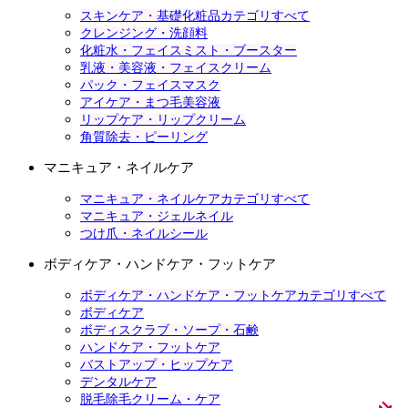
スキンケア・基礎化粧品カテゴリすべて
クレンジング・洗顔料
化粧水・フェイスミスト・ブースター
乳液・美容液・フェイスクリーム
パック・フェイスマスク
アイケア・まつ毛美容液
リップケア・リップクリーム
角質除去・ピーリング
マニキュア・ネイルケア
マニキュア・ネイルケアカテゴリすべて
マニキュア・ジェルネイル
つけ爪・ネイルシール
ボディケア・ハンドケア・フットケア
ボディケア・ハンドケア・フットケアカテゴリすべて
ボディケア
ボディスクラブ・ソープ・石鹸
ハンドケア・フットケア
バストアップ・ヒップケア
デンタルケア
脱毛除毛クリーム・ケア