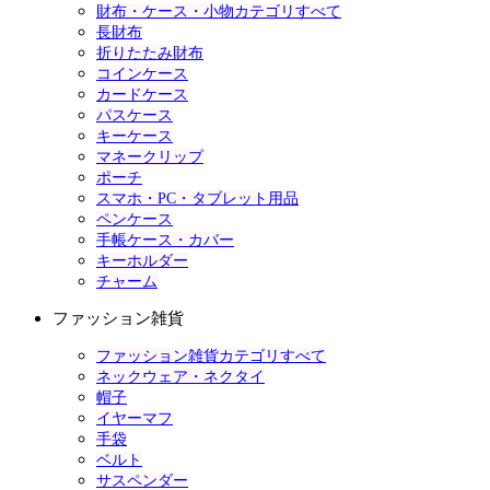
財布・ケース・小物カテゴリすべて
長財布
折りたたみ財布
コインケース
カードケース
パスケース
キーケース
マネークリップ
ポーチ
スマホ・PC・タブレット用品
ペンケース
手帳ケース・カバー
キーホルダー
チャーム
ファッション雑貨
ファッション雑貨カテゴリすべて
ネックウェア・ネクタイ
帽子
イヤーマフ
手袋
ベルト
サスペンダー