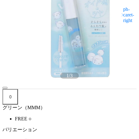
1
/
3
0
グリーン（MMM）
FREE
○
バリエーション