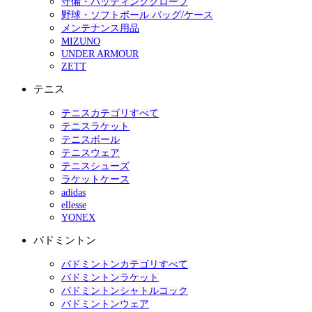
守備・バッティンググローブ
野球・ソフトボール バッグ/ケース
メンテナンス用品
MIZUNO
UNDER ARMOUR
ZETT
テニス
テニスカテゴリすべて
テニスラケット
テニスボール
テニスウェア
テニスシューズ
ラケットケース
adidas
ellesse
YONEX
バドミントン
バドミントンカテゴリすべて
バドミントンラケット
バドミントンシャトルコック
バドミントンウェア