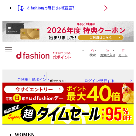
d fashionは毎日お得宣言!!
検索
お気に入り
カート
ご利用可能ポイント
ログイン/発行する
WOMEN