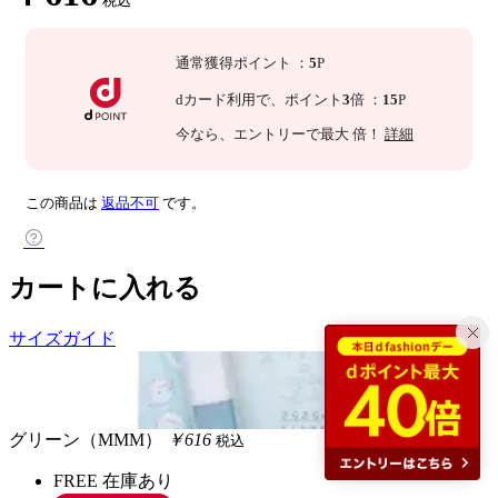
税込
通常獲得ポイント
：
5
P
dカード利用で、
ポイント
3
倍
：
15
P
今なら
、エントリーで最大
倍！
詳細
この商品は
返品不可
です。
カートに入れる
サイズガイド
グリーン（MMM）
￥616
税込
FREE
在庫あり